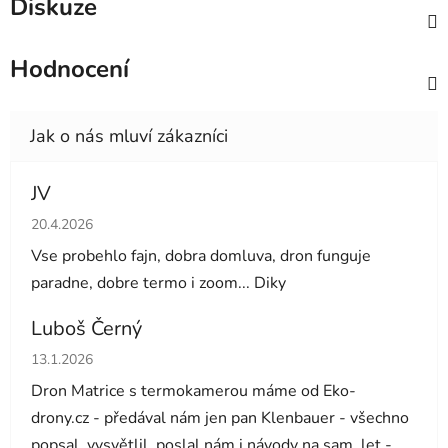
Diskuze
Hodnocení
JV
Hodnocení obchodu je 5 z 5 hvězdiček.
20.4.2026
Vse probehlo fajn, dobra domluva, dron funguje
paradne, dobre termo i zoom... Diky
Luboš Černý
Hodnocení obchodu je 5 z 5 hvězdiček.
13.1.2026
Dron Matrice s termokamerou máme od Eko-
drony.cz - předával nám jen pan Klenbauer - všechno
popsal, vysvětlil, poslal nám i návody na sam. let -