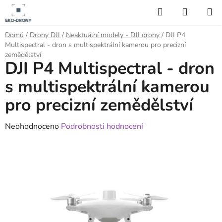
Přejít
Hledat
NÁKUP
na
KOŠÍK
obsah
Domů
/
Drony DJI
/
Neaktuální modely - DJI drony
/
DJI P4
Multispectral - dron s multispektrální kamerou pro precizní
zemědělství
DJI P4 Multispectral - dron
s multispektrální kamerou
pro precizní zemědělství
Průměrné
Neohodnoceno
Podrobnosti hodnocení
hodnocení
produktu
je
0,0
z
5
hvězdiček.