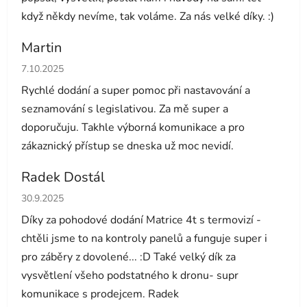
když někdy nevíme, tak voláme. Za nás velké díky. :)
Martin
Hodnocení obchodu je 5 z 5 hvězdiček.
7.10.2025
Rychlé dodání a super pomoc při nastavování a
seznamování s legislativou. Za mě super a
doporučuju. Takhle výborná komunikace a pro
zákaznický přístup se dneska už moc nevidí.
Radek Dostál
Hodnocení obchodu je 5 z 5 hvězdiček.
30.9.2025
Díky za pohodové dodání Matrice 4t s termovizí -
chtěli jsme to na kontroly panelů a funguje super i
pro záběry z dovolené... :D Také velký dík za
vysvětlení všeho podstatného k dronu- supr
komunikace s prodejcem. Radek