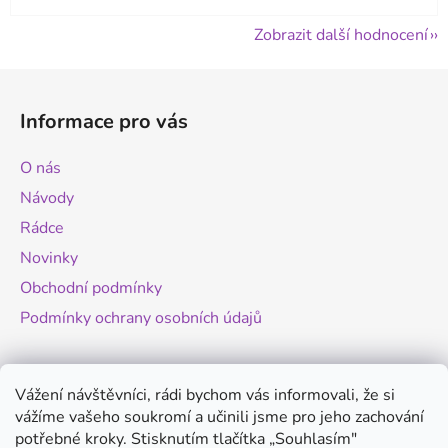
Zobrazit další hodnocení
Z
á
Informace pro vás
p
a
O nás
t
Návody
í
Rádce
Novinky
Obchodní podmínky
Podmínky ochrany osobních údajů
Novinky
Vážení návštěvníci, rádi bychom vás informovali, že si
vážíme vašeho soukromí a učinili jsme pro jeho zachování
Změny legislativy pro provoz dronů - od
potřebné kroky. Stisknutím tlačítka „Souhlasím"
1.9.2025