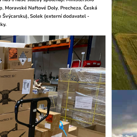
up
,
Moravské Naftové Doly
,
Precheza
,
Česká
 Švýcarsku), Solek (externí dodavatel -
ky.