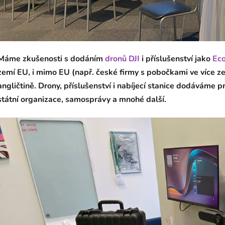
Máme zkušenosti s dodáním
dronů DJI
i příslušenství jako
Ec
zemí EU, i mimo EU (např. české firmy s pobočkami ve více zem
angličtině. Drony, příslušenství i nabíjecí stanice dodáváme p
státní organizace, samosprávy a mnohé další.