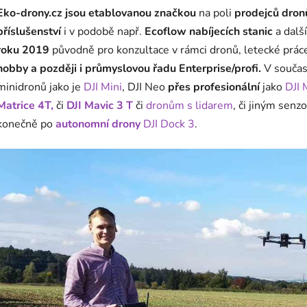
Eko-drony.cz jsou etablovanou značkou
na poli
prodejců dronů
příslušenství
i v podobě např.
Ecoflow nabíjecích stanic
a dalš
roku 2019
původně pro konzultace v rámci dronů, letecké prác
hobby a později i průmyslovou řadu Enterprise/profi.
V součas
minidronů jako je
DJI Mini
, DJI Neo
přes profesionální
jako
DJI 
Matrice 4T,
či
DJI Mavic 3 T
či
dronům s lidarem
, či jiným senz
konečně po
autonomní drony
DJI Dock 3
.