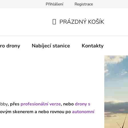
Přihlášení
Registrace
PRÁZDNÝ KOŠÍK
NÁKUPNÍ
KOŠÍK
pro drony
Nabíjecí stanice
Kontakty
Služb
obby
, přes
profesionální verze
, nebo
drony s
rovým skenerem a nebo rovnou po
autonomní