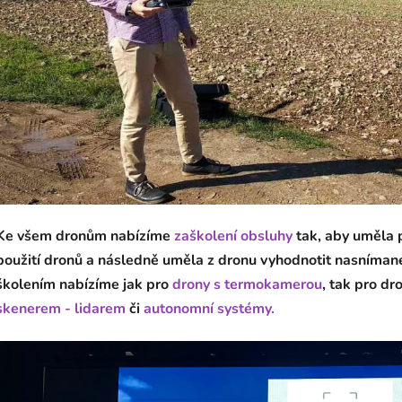
Ke všem dronům nabízíme
zaškolení obsluhy
tak, aby uměla p
použití dronů a následně uměla z dronu vyhodnotit nasnímané
školením nabízíme jak pro
drony s termokamerou
, tak pro dr
skenerem - lidarem
či
autonomní systémy.