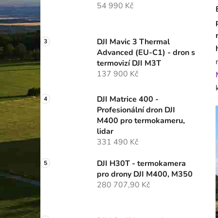
54 990 Kč
p
a
n
DJI Mavic 3 Thermal
e
Advanced (EU-C1) - dron s
l
termovizí DJI M3T
137 900 Kč
DJI Matrice 400 -
Profesionální dron DJI
M400 pro termokameru,
lidar
331 490 Kč
DJI H30T - termokamera
pro drony DJI M400, M350
280 707,90 Kč