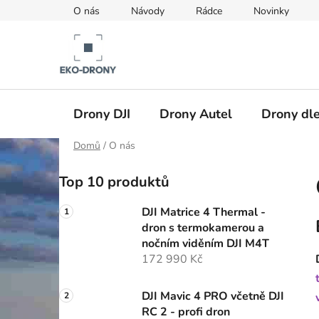
Přejít
O nás
Návody
Rádce
Novinky
na
obsah
Drony DJI
Drony Autel
Drony dle
Domů
/
O nás
P
Top 10 produktů
o
s
DJI Matrice 4 Thermal -
t
dron s termokamerou a
r
nočním viděním DJI M4T
a
172 990 Kč
n
n
DJI Mavic 4 PRO včetně DJI
RC 2 - profi dron
í