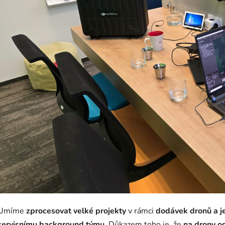
Umíme
zprocesovat velké projekty
v rámci
dodávek dronů a je
servisnímu background týmu
. Důkazem toho je, že
na drony o