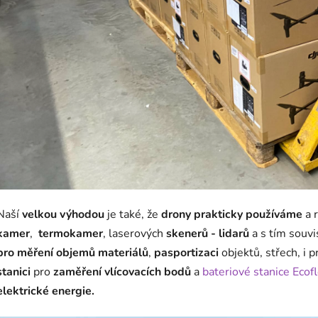
Naší
velkou výhodou
je také, že
drony prakticky používáme
a 
kamer
,
termokamer
, laserových
skenerů - lidarů
a s tím souvis
pro
měření objemů materiálů
,
pasportizaci
objektů, střech, i 
stanici
pro
zaměření vlícovacích bodů
a
bateriové stanice Ecof
elektrické energie.