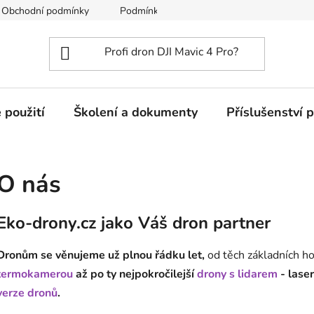
Obchodní podmínky
Podmínky ochrany osobních údajů
 použití
Školení a dokumenty
Příslušenství 
O nás
Eko-drony.cz jako Váš dron partner
Dronům se věnujeme už plnou řádku let,
od těch základních h
termokamerou
až po ty nejpokročilejší
drony s lidarem
- lase
verze dronů
.