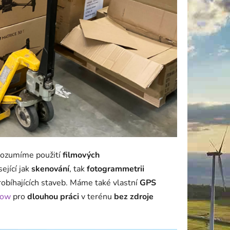
rozumíme použití
filmových
ející jak
skenování
, tak
fotogrammetrii
probíhajících staveb. Máme také vlastní
GPS
low
pro
dlouhou práci
v terénu
bez zdroje