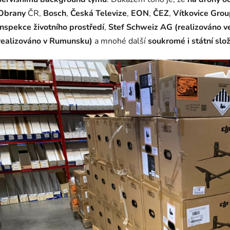
Obrany
ČR,
Bosch
,
Česká Televize
,
EON
,
ČEZ
,
Vítkovice Gro
inspekce životního prostředí
,
Stef Schweiz AG (realizováno ve
realizováno v Rumunsku)
a mnohé další
soukromé i státní slož