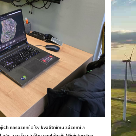
jich nasazení
díky
kvalitnímu zázemí
a
d nás
a
naše služby spoléhají:
Ministerstvo