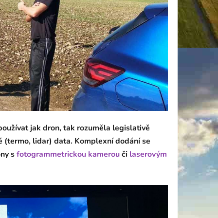
oužívat jak dron, tak rozuměla legislativě
 (termo, lidar) data. Komplexní dodání se
ony s
fotogrammetrickou kamerou
či
laserovým