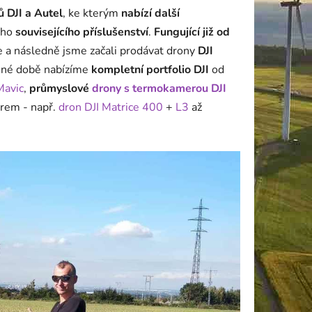
 DJI a Autel
, ke kterým
nabízí další
ího
souvisejícího příslušenství
.
Fungující již od
e a následně jsme začali prodávat drony
DJI
né době nabízíme
kompletní portfolio DJI
od
Mavic
,
průmyslové
drony s termokamerou
DJI
orem - např.
dron DJI Matrice 400
+
L3
až