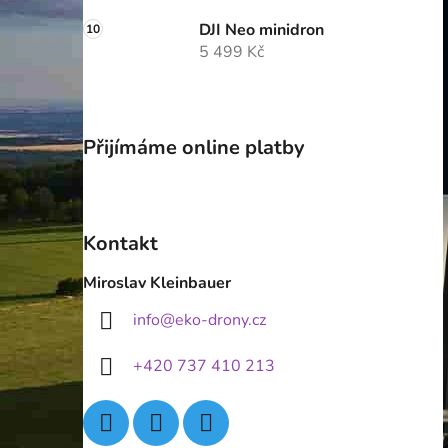
DJI Neo minidron
5 499 Kč
Přijímáme online platby
Kontakt
Miroslav Kleinbauer
info
@
eko-drony.cz
+420 737 410 213