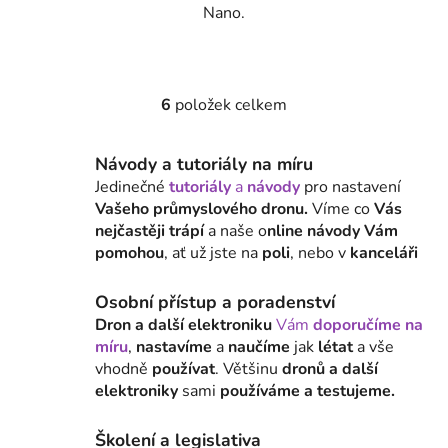
Nano.
6
položek celkem
O
v
l
Návody a tutoriály na míru
á
Jedinečné
tutoriály
a
návody
pro nastavení
d
Vašeho průmyslového dronu.
Víme co
Vás
a
nejčastěji trápí
a naše o
nline návody Vám
c
pomohou
, ať už jste na
poli
, nebo v
kanceláři
í
p
Osobní přístup a poradenství
r
Dron a další elektroniku
Vám
doporučíme na
v
míru
,
nastavíme
a
naučíme
jak
létat
a vše
k
vhodně
používat
. Většinu
dronů a další
y
elektroniky
sami
používáme a testujeme.
v
ý
Školení a legislativa
p