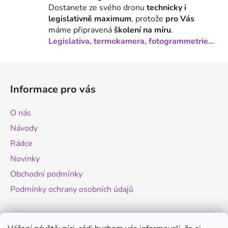
Dostanete ze svého dronu
technicky i
i
legislativně maximum
, protože
pro Vás
s
máme připravená
školení na míru
.
u
Legislativa, termokamera, fotogrammetrie...
Z
á
Informace pro vás
p
a
O nás
t
Návody
í
Rádce
Novinky
Obchodní podmínky
Podmínky ochrany osobních údajů
Novinky