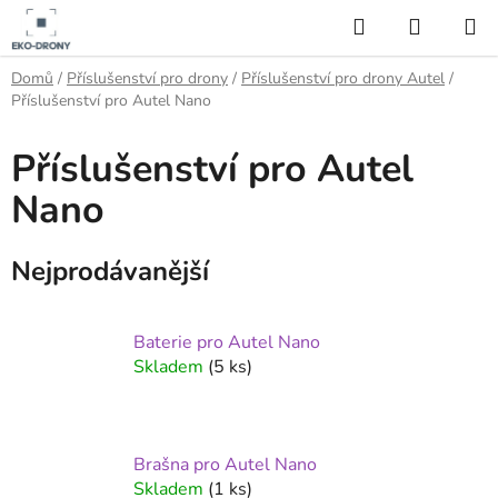
Přejít
Hledat
NÁKUP
na
KOŠÍK
obsah
Domů
/
Příslušenství pro drony
/
Příslušenství pro drony Autel
/
Příslušenství pro Autel Nano
Příslušenství pro Autel
Nano
Nejprodávanější
Baterie pro Autel Nano
Skladem
(5 ks)
Brašna pro Autel Nano
Skladem
(1 ks)