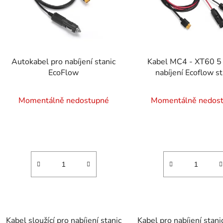
s
p
r
o
d
Autokabel pro nabíjení stanic
Kabel MC4 - XT60 5
u
EcoFlow
nabíjení Ecoflow st
k
Průměrné
t
Momentálně nedostupné
Momentálně nedos
ů
hodnocení
produktu
je
5,0
z
5
hvězdiček.
Kabel sloužící pro nabíjení stanic
Kabel pro nabíjení stani