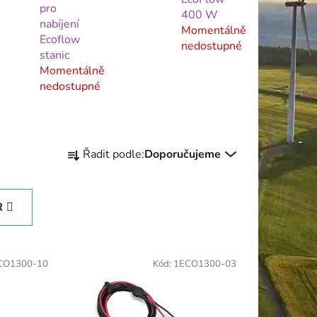
pro
400 W
nabíjení
Momentálně
Ecoflow
nedostupné
stanic
Momentálně
nedostupné
Ř
Řadit podle:
Doporučujeme
a
z
e
R
n
í
p
CO1300-10
Kód:
1ECO1300-03
r
o
d