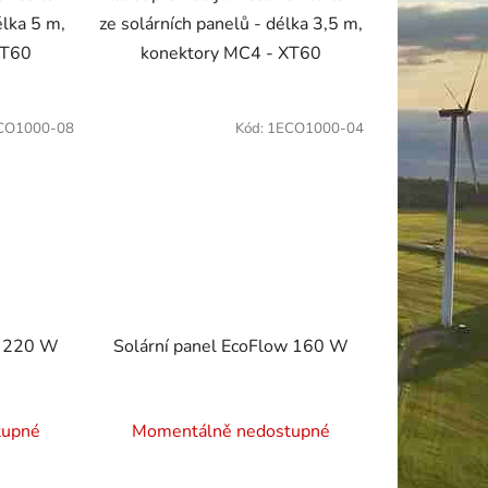
élka 5 m,
ze solárních panelů - délka 3,5 m,
XT60
konektory MC4 - XT60
CO1000-08
Kód:
1ECO1000-04
w 220 W
Solární panel EcoFlow 160 W
tupné
Momentálně nedostupné