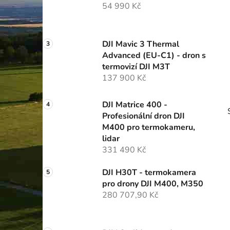
54 990 Kč
p
a
n
DJI Mavic 3 Thermal
e
Advanced (EU-C1) - dron s
l
termovizí DJI M3T
137 900 Kč
DJI Matrice 400 -
Profesionální dron DJI
M400 pro termokameru,
lidar
331 490 Kč
DJI H30T - termokamera
pro drony DJI M400, M350
280 707,90 Kč
i