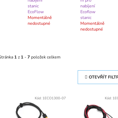
nabíjení
m pro
stanic
nabíjení
EcoFlow
Ecoflow
Momentálně
stanic
nedostupné
Momentálně
nedostupné
Stránka
1
z
1
-
7
položek celkem
OTEVŘÍT FILT
V
ý
Kód:
1ECO1300-07
Kód:
1E
p