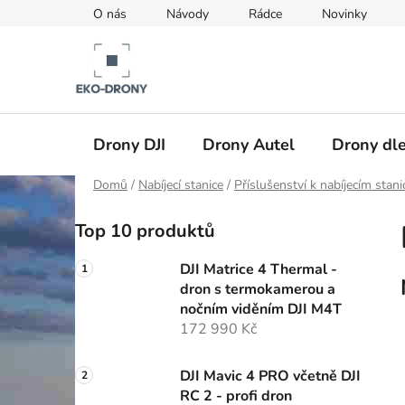
Přejít
O nás
Návody
Rádce
Novinky
na
obsah
Drony DJI
Drony Autel
Drony dle
Domů
/
Nabíjecí stanice
/
Příslušenství k nabíjecím sta
P
Top 10 produktů
o
s
DJI Matrice 4 Thermal -
t
dron s termokamerou a
r
nočním viděním DJI M4T
a
172 990 Kč
n
n
DJI Mavic 4 PRO včetně DJI
RC 2 - profi dron
í