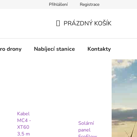
Přihlášení
Registrace
PRÁZDNÝ KOŠÍK
NÁKUPNÍ
KOŠÍK
pro drony
Nabíjecí stanice
Kontakty
Služb
Kabel
MC4 -
Solární
XT60
panel
3,5 m
EcoFlow