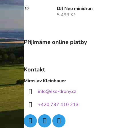
DJI Neo minidron
5 499 Kč
Přijímáme online platby
Kontakt
Miroslav Kleinbauer
info
@
eko-drony.cz
+420 737 410 213