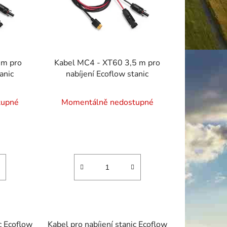
u
k
t
ů
 m pro
Kabel MC4 - XT60 3,5 m pro
anic
nabíjení Ecoflow stanic
tupné
Momentálně nedostupné
c Ecoflow
Kabel pro nabíjení stanic Ecoflow