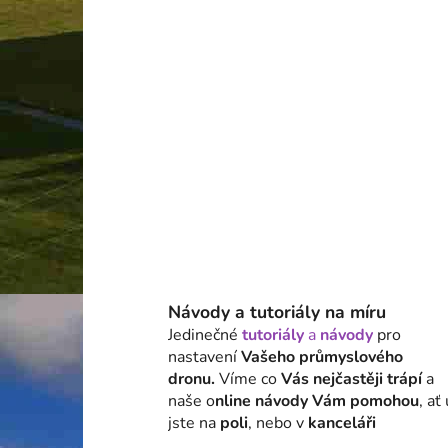
Návody a tutoriály na míru
Jedinečné
tutoriály
a
návody
pro
nastavení
Vašeho průmyslového
dronu.
Víme co
Vás nejčastěji trápí
a
naše o
nline návody Vám pomohou
, ať
jste na
poli
, nebo v
kanceláři