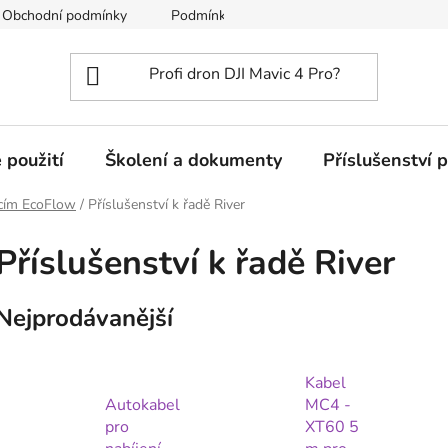
Obchodní podmínky
Podmínky ochrany osobních údajů
 použití
Školení a dokumenty
Příslušenství 
nicím EcoFlow
/
Příslušenství k řadě River
Příslušenství k řadě River
Nejprodávanější
Kabel
Autokabel
MC4 -
pro
XT60 5