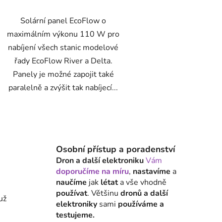
Solární panel EcoFlow o
maximálním výkonu 110 W pro
nabíjení všech stanic modelové
řady EcoFlow River a Delta.
Panely je možné zapojit také
paralelně a zvýšit tak nabíjecí...
O
v
l
Osobní přístup a poradenství
á
Dron a další elektroniku
Vám
d
doporučíme na míru
,
nastavíme
a
a
naučíme
jak
létat
a vše vhodně
c
používat
. Většinu
dronů a další
í
 už
elektroniky
sami
používáme a
p
testujeme.
r