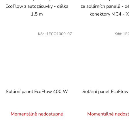
EcoFlow z autozásuvky - délka
ze solárních panelů - d
1,5 m
konektory MC4 - 
Kód:
1ECO1000-07
Kód:
1E
Solární panel EcoFlow 400 W
Solární panel EcoFlo
Momentálně nedostupné
Momentálně nedos