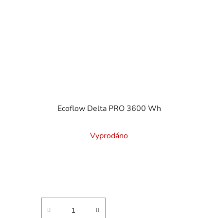
Ecoflow Delta PRO 3600 Wh
Průměrné
Vyprodáno
hodnocení
produktu
je
4,7
z
5