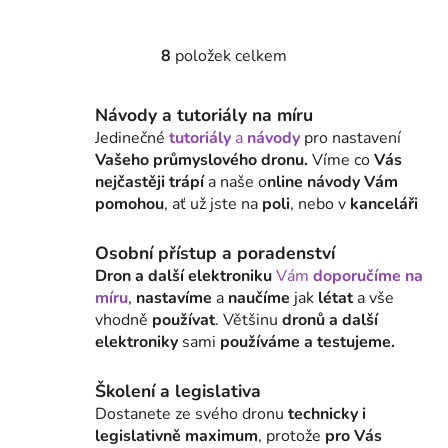
8
položek celkem
O
v
l
Návody a tutoriály na míru
á
Jedinečné
tutoriály
a
návody
pro nastavení
d
Vašeho průmyslového dronu.
Víme co
Vás
a
nejčastěji trápí
a naše o
nline návody Vám
c
pomohou
, ať už jste na
poli
, nebo v
kanceláři
í
p
Osobní přístup a poradenství
r
Dron a další elektroniku
Vám
doporučíme na
v
míru
,
nastavíme
a
naučíme
jak
létat
a vše
k
vhodně
používat
. Většinu
dronů a další
y
elektroniky
sami
používáme a testujeme.
v
ý
Školení a legislativa
p
Dostanete ze svého dronu
technicky i
i
legislativně maximum
, protože
pro Vás
s