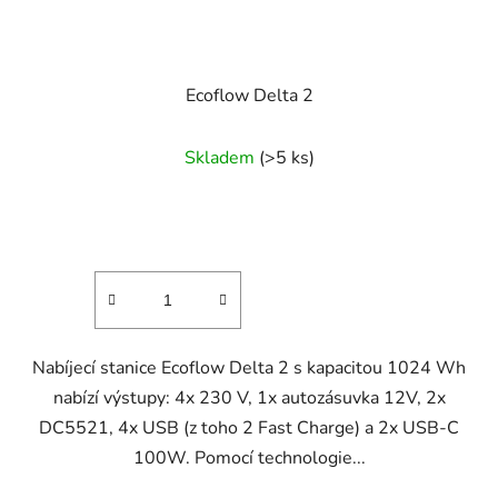
Ecoflow Delta 2
Průměrné
Skladem
(>5 ks)
hodnocení
produktu
je
4,5
z
5
hvězdiček.
Nabíjecí stanice Ecoflow Delta 2 s kapacitou 1024 Wh
nabízí výstupy: 4x 230 V, 1x autozásuvka 12V, 2x
DC5521, 4x USB (z toho 2 Fast Charge) a 2x USB-C
100W. Pomocí technologie...