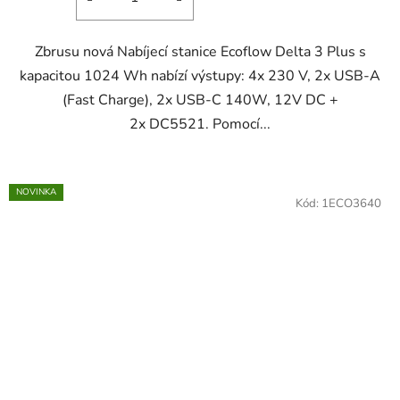
5
hvězdiček.
Zbrusu nová Nabíjecí stanice Ecoflow Delta 3 Plus s
kapacitou 1024 Wh nabízí výstupy: 4x 230 V, 2x USB-A
(Fast Charge), 2x USB-C 140W, 12V DC +
2x DC5521. Pomocí...
NOVINKA
Kód:
1ECO3640