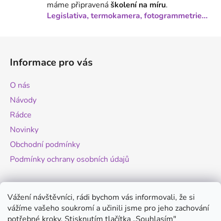
máme připravená
školení na míru
.
u
Legislativa, termokamera, fotogrammetrie...
Z
á
Informace pro vás
p
a
O nás
t
Návody
í
Rádce
Novinky
Obchodní podmínky
Podmínky ochrany osobních údajů
Novinky
Vážení návštěvníci, rádi bychom vás informovali, že si
vážíme vašeho soukromí a učinili jsme pro jeho zachování
Změny legislativy pro provoz dronů - od
potřebné kroky. Stisknutím tlačítka „Souhlasím"