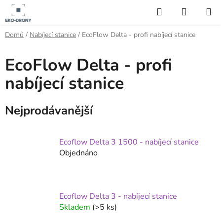
Přejít
Hledat
NÁKUP
na
KOŠÍK
obsah
Domů
/
Nabíjecí stanice
/
EcoFlow Delta - profi nabíjecí stanice
EcoFlow Delta - profi
nabíjecí stanice
Nejprodávanější
Ecoflow Delta 3 1500 - nabíjecí stanice
Objednáno
Ecoflow Delta 3 - nabíjecí stanice
Skladem
(>5 ks)