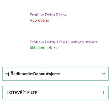
Ecoflow Delta 2 Max
Vyprodáno
Ecoflow Delta 3 Plus - nabíjecí stanice
Skladem
(>5 ks)
Ř
Řadit podle:
Doporučujeme
a
z
e
OTEVŘÍT FILTR
n
í
V
p