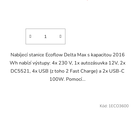
hodnocení
produktu
je
4,8
z
5
hvězdiček.
Nabíjecí stanice Ecoflow Delta Max s kapacitou 2016
Wh nabízí výstupy: 4x 230 V, 1x autozásuvka 12V, 2x
DC5521, 4x USB (z toho 2 Fast Charge) a 2x USB-C
100W. Pomocí...
Kód:
1ECO3600