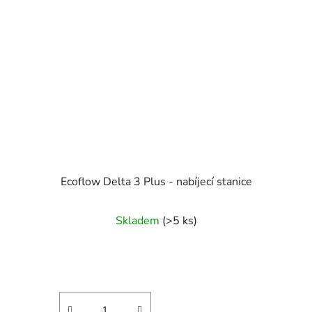
Ecoflow Delta 3 Plus - nabíjecí stanice
Průměrné
Skladem
(>5 ks)
hodnocení
produktu
je
5,0
z