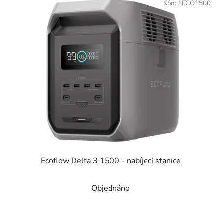
ý
Kód:
1ECO1500
r
p
o
i
d
s
u
p
k
r
t
o
ů
d
u
k
t
ů
Ecoflow Delta 3 1500 - nabíjecí stanice
Objednáno