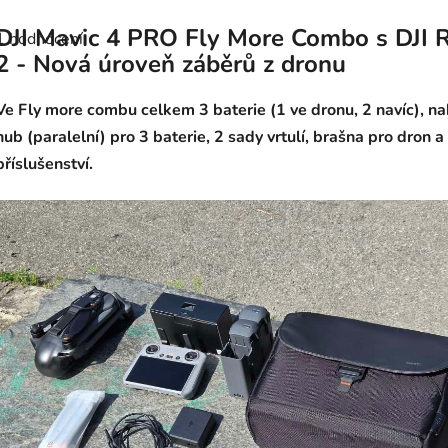
Průměrné
hodnocení
DJI Mavic 4 PRO Fly More Combo s DJI 
1 hodnocení
produktu
je
2 - Nová úroveň záběrů z dronu
5,0
z
5
Ve Fly more combu celkem 3 baterie (1 ve dronu, 2 navíc), nab
hvězdiček.
hub (paralelní) pro 3 baterie, 2 sady vrtulí, brašna pro dron a
příslušenství.