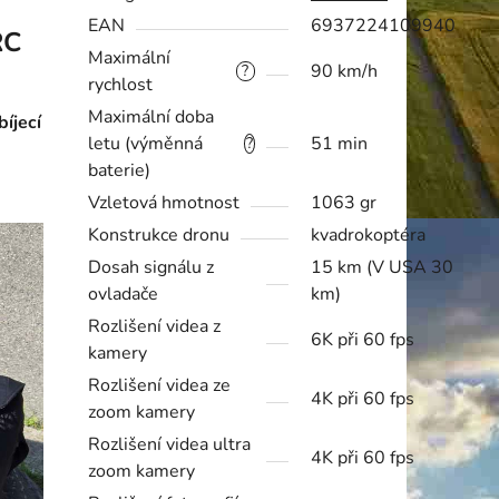
EAN
6937224109940
RC
Maximální
90 km/h
?
rychlost
Maximální doba
íjecí
letu (výměnná
51 min
?
baterie)
Vzletová hmotnost
1063 gr
Konstrukce dronu
kvadrokoptéra
Dosah signálu z
15 km (V USA 30
ovladače
km)
Rozlišení videa z
6K při 60 fps
kamery
Rozlišení videa ze
4K při 60 fps
zoom kamery
Rozlišení videa ultra
4K při 60 fps
zoom kamery