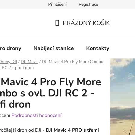
Přihlášení
Registrace
PRÁZDNÝ KOŠÍK
NÁKUPNÍ
KOŠÍK
pro drony
Nabíjecí stanice
Kontakty
Služb
Drony DJI
/
DJI Mavic
/
DJI Mavic 4 Pro Fly More Combo
I RC 2 - profi dron
 Mavic 4 Pro Fly More
bo s ovl. DJI RC 2 -
fi dron
né
ocení
Podrobnosti hodnocení
ení
očilejší dron od DJI -
DJI Mavic 4 PRO s třemi
tu