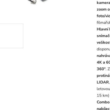
kamera
je
zoom ob
5,0
foto/vi
z
filmařs
5
Hlavní
hvězdič
snímač
velikos
dispon
nahráv
4K a 6
360°
. 
protin
LIDAR
letovo
15 km)
Combo n
nabíjec