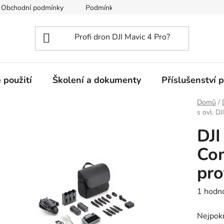
Obchodní podmínky
Podmínky ochrany osobních údajů
 použití
Školení a dokumenty
Příslušenství 
Domů
/
s ovl. DJ
DJI
Com
pro
Průměr
1 hodn
hodnoc
Nejpokr
produk