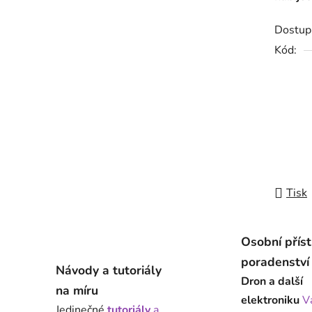
Dostup
Kód:
Tisk
Osobní přís
poradenství
Návody a tutoriály
Dron a další
na míru
elektroniku
V
Jedinečné
tutoriály
a