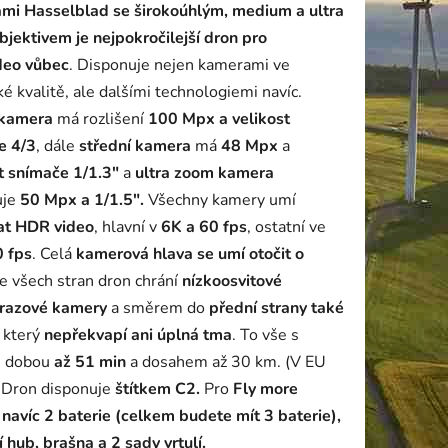
mi Hasselblad se širokoúhlým, medium a ultra
jektivem je nejpokročilejší dron pro
deo vůbec
. Disponuje nejen kamerami ve
ké kvalitě, ale dalšími technologiemi navíc.
 kamera
má rozlišení
100 Mpx a velikost
ek.
e 4/3
, dále
střední kamera
má
48 Mpx
a
t snímače 1/1.3"
a
ultra zoom kamera
uje
50 Mpx a 1/1.5".
Všechny kamery umí
at HDR video
, hlavní v
6K a 60 fps
, ostatní ve
0 fps
. Celá
kamerová hlava se umí otočit o
Ze všech stran dron chrání
nízkoosvitové
árazové kamery
a směrem do
přední strany také
, který
nepřekvapí ani úplná tma
. To vše s
u dobou
až 51 min
a dosahem až 30 km. (V EU
 Dron disponuje
štítkem C2.
Pro
Fly more
avíc 2 baterie (celkem budete mít 3 baterie),
í hub, brašna a 2 sady vrtulí.