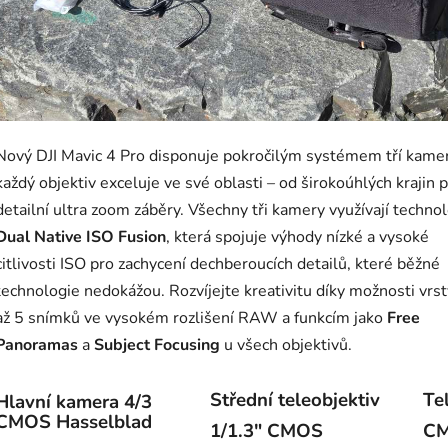
Nový DJI Mavic 4 Pro disponuje pokročilým systémem tří kamer
každý objektiv exceluje ve své oblasti – od širokoúhlých krajin 
detailní ultra zoom záběry. Všechny tři kamery využívají technol
Dual Native ISO Fusion
, která spojuje výhody nízké a vysoké
citlivosti ISO pro zachycení dechberoucích detailů, které běžné
technologie nedokážou. Rozvíjejte kreativitu díky možnosti vrs
až 5 snímků ve vysokém rozlišení RAW a funkcím jako
Free
Panoramas
a
Subject Focusing
u všech objektivů.
Střední teleobjektiv
Te
Hlavní kamera 4/3
CMOS Hasselblad
1/1.3″ CMOS
C