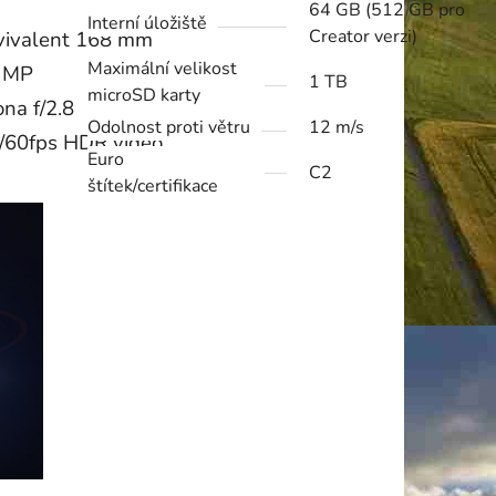
64 GB (512 GB pro
Interní úložiště
Creator verzi)
vivalent 168 mm
Maximální velikost
 MP
1 TB
microSD karty
ona f/2.8
Odolnost proti větru
12 m/s
/60fps HDR video
Euro
C2
štítek/certifikace