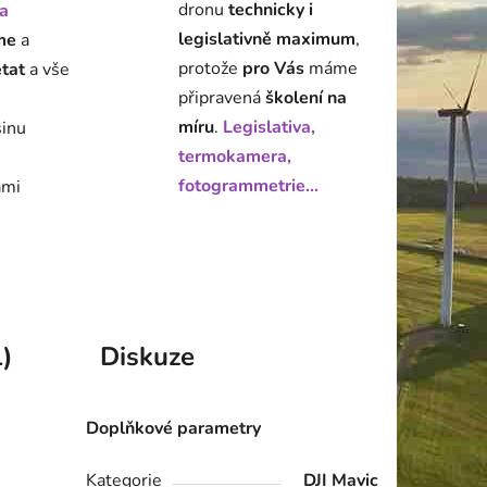
dronu
technicky i
a
legislativně maximum
,
me
a
protože
pro Vás
máme
état
a vše
připravená
školení na
míru
.
Legislativa,
šinu
termokamera,
fotogrammetrie...
ami
)
Diskuze
Doplňkové parametry
Kategorie
DJI Mavic