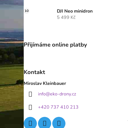
DJI Neo minidron
5 499 Kč
Přijímáme online platby
Kontakt
Miroslav Kleinbauer
info
@
eko-drony.cz
+420 737 410 213