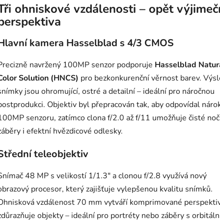
Tři ohniskové vzdálenosti – opět výjime
perspektiva
Hlavní kamera Hasselblad s 4/3 CMOS
Precizně navržený 100MP senzor podporuje
Hasselblad Natur
Color Solution (HNCS)
pro bezkonkurenční věrnost barev. Výs
snímky jsou ohromující, ostré a detailní – ideální pro náročnou
postprodukci. Objektiv byl přepracován tak, aby odpovídal nár
100MP senzoru, zatímco clona f/2.0 až f/11 umožňuje čisté noč
záběry i efektní hvězdicové odlesky.
Střední teleobjektiv
Snímač 48 MP s velikostí 1/1.3″ a clonou f/2.8 využívá nový
obrazový procesor, který zajišťuje vylepšenou kvalitu snímků.
Ohnisková vzdálenost 70 mm vytváří komprimované perspektiv
zdůrazňuje objekty – ideální pro portréty nebo záběry s orbitál