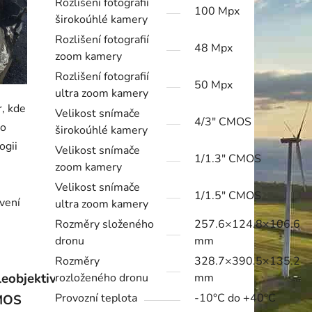
Rozlišení fotografií
100 Mpx
širokoúhlé kamery
Rozlišení fotografií
48 Mpx
zoom kamery
Rozlišení fotografií
50 Mpx
ultra zoom kamery
, kde
Velikost snímače
4/3" CMOS
po
širokoúhlé kamery
ogii
Velikost snímače
1/1.3" CMOS
zoom kamery
Velikost snímače
1/1.5" CMOS
tvení
ultra zoom kamery
Rozměry složeného
257.6×124.8×106.6
dronu
mm
Rozměry
328.7×390.5×135.2
leobjektiv 1/1.5″
rozloženého dronu
mm
Provozní teplota
-10°C do +40°C
MOS