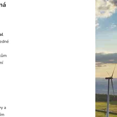
čná
al
ledné
okům
ní
y a
ním