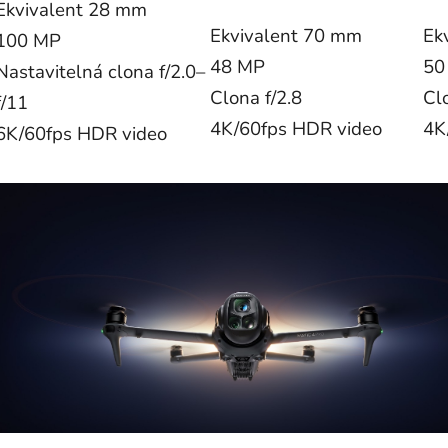
Ekvivalent 28 mm
Ekvivalent 70 mm
Ek
100 MP
48 MP
50
Nastavitelná clona f/2.0–
Clona f/2.8
Cl
f/11
4K/60fps HDR video
4K
6K/60fps HDR video