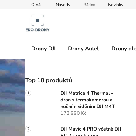
Přejít
O nás
Návody
Rádce
Novinky
na
obsah
Drony DJI
Drony Autel
Drony dle
P
Top 10 produktů
o
s
DJI Matrice 4 Thermal -
t
dron s termokamerou a
r
nočním viděním DJI M4T
a
172 990 Kč
n
n
DJI Mavic 4 PRO včetně DJI
RC 2 - profi dron