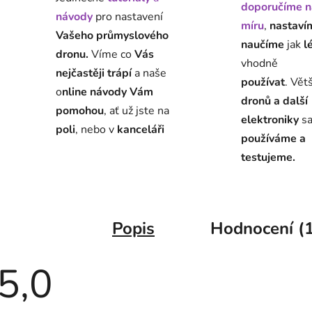
doporučíme n
návody
pro nastavení
míru
,
nastaví
Vašeho průmyslového
naučíme
jak
l
dronu.
Víme co
Vás
vhodně
nejčastěji trápí
a naše
používat
. Vět
o
nline návody Vám
dronů a další
pomohou
, ať už jste na
elektroniky
s
poli
, nebo v
kanceláři
používáme a
testujeme.
Popis
Hodnocení (1
5,0