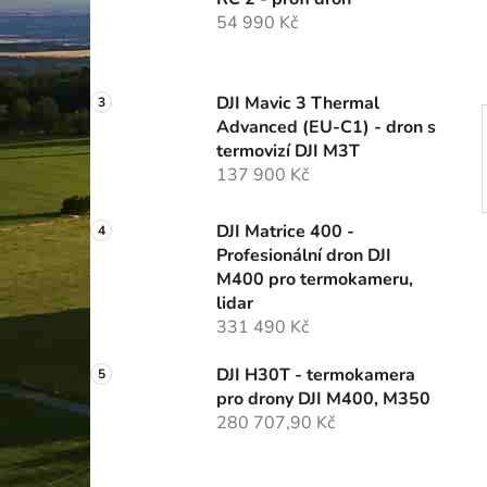
í
54 990 Kč
p
a
n
DJI Mavic 3 Thermal
e
Advanced (EU-C1) - dron s
l
termovizí DJI M3T
137 900 Kč
DJI Matrice 400 -
Profesionální dron DJI
M400 pro termokameru,
lidar
331 490 Kč
DJI H30T - termokamera
pro drony DJI M400, M350
280 707,90 Kč