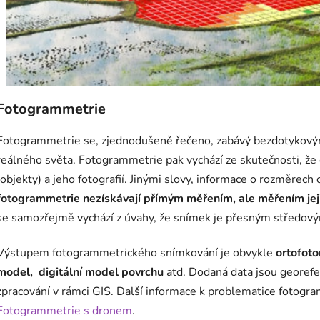
Fotogrammetrie
Fotogrammetrie se, zjednodušeně řečeno, zabávý bezdotykový
reálného světa. Fotogrammetrie pak vychází ze skutečnosti, že
(objekty) a jeho fotografií. Jinými slovy, informace o rozměrech
fotogrammetrie nezískávají přímým měřením, ale měřením jej
se samozřejmě vychází z úvahy, že snímek je přesným středov
Výstupem fotogrammetrického snímkování
je obvykle
ortofot
model,
digitální model povrchu
atd
. Dodaná data jsou georef
zpracování v rámci GIS. Další informace k problematice fotog
Fotogrammetrie s dronem
.