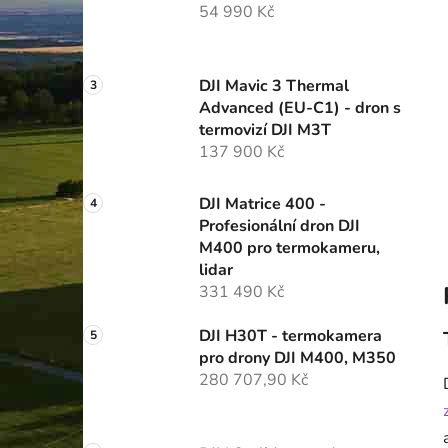
54 990 Kč
p
a
n
DJI Mavic 3 Thermal
e
Advanced (EU-C1) - dron s
l
termovizí DJI M3T
137 900 Kč
DJI Matrice 400 -
Profesionální dron DJI
M400 pro termokameru,
lidar
331 490 Kč
DJI H30T - termokamera
pro drony DJI M400, M350
280 707,90 Kč