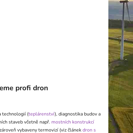
neme profi dron
 technologií (
teplárenství
), diagnostika budov a
ních staveb včetně např.
mostních konstrukcí
u zároveň vybaveny termovizí (viz článek
dron s