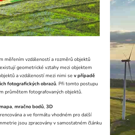
m měřením vzdáleností a rozměrů objektů
 existují geometrické vztahy mezi objektem
 objektů a vzdáleností mezi nimi se
v případě
ich fotografických obrazů
. Při tomto postupu
ým průmětem fotografovaných objektů.
omapa
,
mračno bodů
,
3D
erencována a ve formátu vhodném pro další
rammetrie jsou zpracovány v samostatném článku