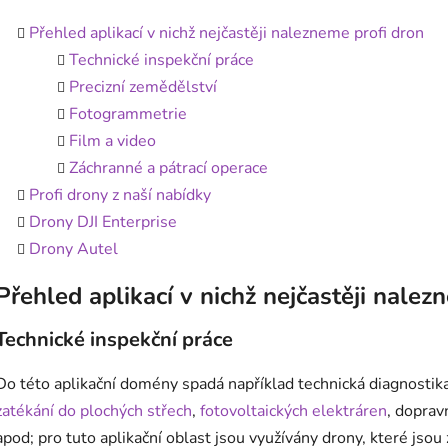
Přehled aplikací v nichž nejčastěji nalezneme profi dron
Technické inspekční práce
Precizní zemědělství
Fotogrammetrie
Film a video
Záchranné a pátrací operace
Profi drony z naší nabídky
Drony DJI Enterprise
Drony Autel
Přehled aplikací v nichž nejčastěji nalez
Technické inspekční práce
Do této aplikační domény spadá například technická diagnostika
zatékání do plochých střech
,
fotovoltaických elektráren
, doprav
apod; pro tuto aplikační oblast jsou využívány drony, které jso