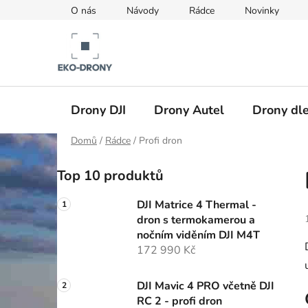
Přejít
O nás
Návody
Rádce
Novinky
na
obsah
Drony DJI
Drony Autel
Drony dle
Domů
/
Rádce
/
Profi dron
P
Top 10 produktů
o
s
DJI Matrice 4 Thermal -
t
dron s termokamerou a
r
nočním viděním DJI M4T
a
172 990 Kč
n
n
DJI Mavic 4 PRO včetně DJI
RC 2 - profi dron
í