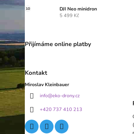
DJI Neo minidron
5 499 Kč
Přijímáme online platby
Kontakt
Miroslav Kleinbauer
info
@
eko-drony.cz
+420 737 410 213