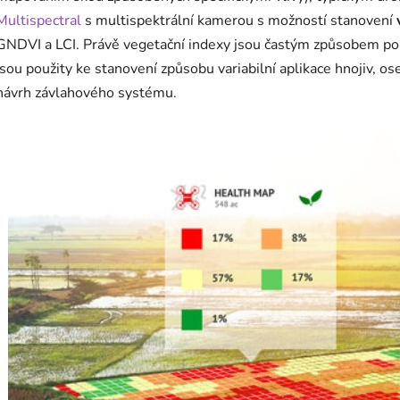
Multispectral
s multispektrální kamerou s možností stanovení
GNDVI a LCI. Právě vegetační indexy jsou častým způsobem pop
jsou použity ke stanovení způsobu variabilní aplikace hnojiv, o
návrh závlahového systému.