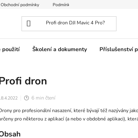
Obchodní podmínky
Podmínky ochrany osobních údajů
 použití
Školení a dokumenty
Příslušenství 
Profi dron
6 min čtení
18.4.2022
Drony pro profesionální nasazení, které bývají též nazývány jak
určeny pro některou z aplikací (a nebo v obdobné aplikaci), kter
Obsah