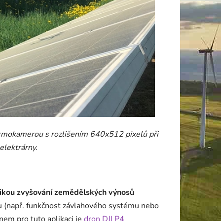
rmokamerou s rozlišením 640x512 pixelů při
elektrárny.
tikou zvyšování zemědělských výnosů
avu (např. funkčnost závlahového systému nebo
em pro tuto aplikaci je
dron DJI P4