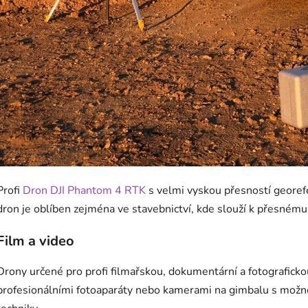
Profi
Dron DJI Phantom 4 RTK
s velmi vyskou přesností georefe
dron je oblíben zejména ve stavebnictví, kde slouží k přesném
Film a video
Drony určené pro profi filmařskou, dokumentární a fotografickou
profesionálními fotoaparáty nebo kamerami na gimbalu s možno