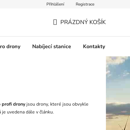
Přihlášení
Registrace
PRÁZDNÝ KOŠÍK
NÁKUPNÍ
KOŠÍK
pro drony
Nabíjecí stanice
Kontakty
Služb
o
profi drony
jsou drony, které jsou obvykle
á je uvedena dále v článku.