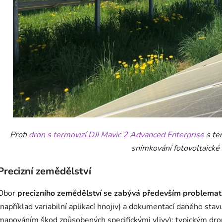
Profi
dron s termovizí
DJI Mavic 2 Advanced Enterprise
s te
snímkování fotovoltaické 
Precizní zemědělství
Obor
precizního zemědělství se zabývá především problema
(například variabilní aplikací hnojiv) a dokumentací daného st
mapováním škod způsobených specifickými vlivy); typickým dron