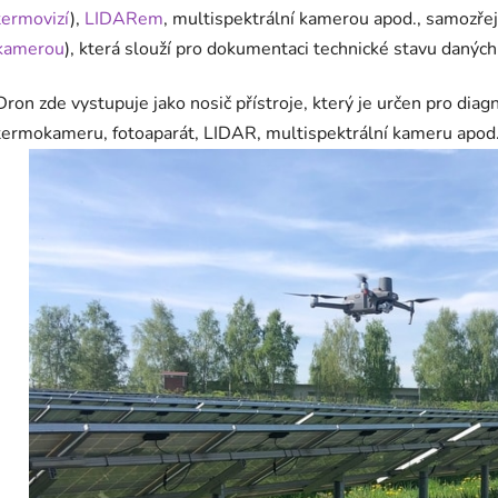
termovizí
),
LIDARem
, multispektrální kamerou apod., samozře
kamerou
), která slouží pro dokumentaci technické stavu daných
Dron zde vystupuje jako nosič přístroje, který je určen pro dia
termokameru, fotoaparát, LIDAR, multispektrální kameru apod