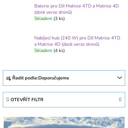
Baterie pro DJI Matrice 4TD a Matrice 4D
(dock verze dronů)
Skladem
(3 ks)
Nabíjecí hub (240 W) pro DJI Matrice 4TD
a Matrice 4D (dock verze dronů)
Skladem
(4 ks)
Ř
Řadit podle:
Doporučujeme
a
z
e
OTEVŘÍT FILTR
n
í
V
p
ý
Kód:
DJIDOCK3-15
r