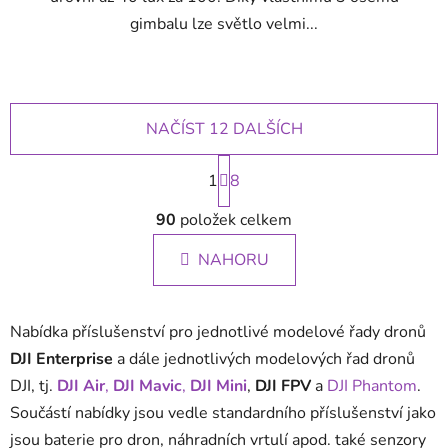
gimbalu lze světlo velmi...
NAČÍST 12 DALŠÍCH
S
1
t
8
r
O
á
90
položek celkem
v
n
l
k
NAHORU
á
o
d
v
a
á
Nabídka příslušenství pro jednotlivé modelové řady dronů
c
n
í
í
DJI Enterprise
a dále jednotlivých modelových řad dronů
p
DJI, tj.
DJI Air
,
DJI Mavic
,
DJI Mini
,
DJI FPV
a
DJI Phantom
.
r
Součástí nabídky jsou vedle standardního příslušenství jako
v
jsou baterie pro dron, náhradních vrtulí apod. také senzory
k