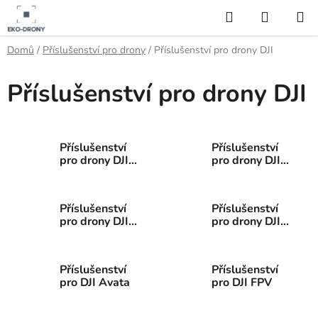
Přejít
Hledat
NÁKUP
na
KOŠÍK
obsah
Domů
/
Příslušenství pro drony
/
Příslušenství pro drony DJI
Příslušenství pro drony DJI
Příslušenství
Příslušenství
pro drony DJI
pro drony DJI
Mavic
Matrice 4T a
4E
Příslušenství
Příslušenství
pro drony DJI
pro drony DJI
Matrice 400
Mini
Příslušenství
Příslušenství
pro DJI Avata
pro DJI FPV