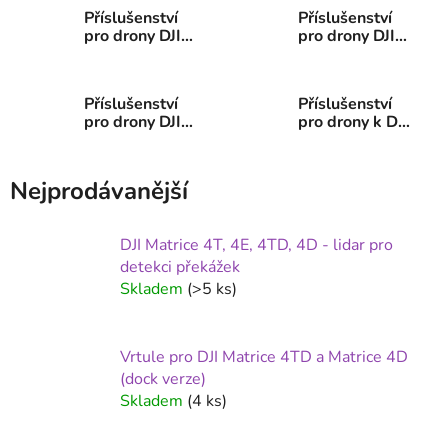
Příslušenství
Příslušenství
pro drony DJI
pro drony DJI
M300/M350
M30 (T)
RTK
Příslušenství
Příslušenství
pro drony DJI
pro drony k DJI
Phantom
Dock 3 -
Matrice 4TD,
Matrice 4D
Nejprodávanější
DJI Matrice 4T, 4E, 4TD, 4D - lidar pro
detekci překážek
Skladem
(>5 ks)
Vrtule pro DJI Matrice 4TD a Matrice 4D
(dock verze)
Skladem
(4 ks)