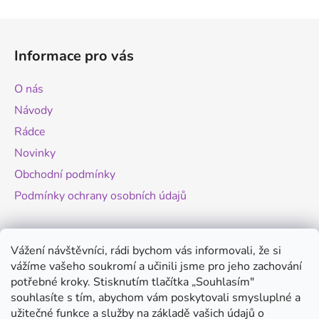
Z
á
Informace pro vás
p
a
O nás
t
Návody
í
Rádce
Novinky
Obchodní podmínky
Podmínky ochrany osobních údajů
Novinky
Vážení návštěvníci, rádi bychom vás informovali, že si
vážíme vašeho soukromí a učinili jsme pro jeho zachování
Změny legislativy pro provoz dronů - od
potřebné kroky. Stisknutím tlačítka „Souhlasím"
1.9.2025
souhlasíte s tím, abychom vám poskytovali smysluplné a
20.8.2025
užitečné funkce a služby na základě vašich údajů o