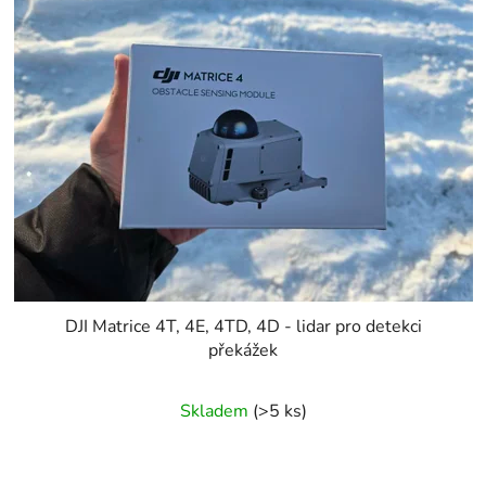
p
o
i
d
s
u
p
k
r
t
o
ů
d
u
k
t
ů
DJI Matrice 4T, 4E, 4TD, 4D - lidar pro detekci
překážek
Skladem
(>5 ks)