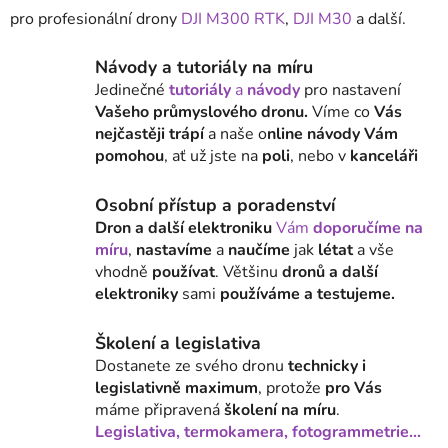
y
pro profesionální drony
DJI M300 RTK
,
DJI M30
a další.
v
ý
Návody a tutoriály na míru
p
Jedinečné
tutoriály
a
návody
pro nastavení
i
Vašeho průmyslového dronu.
Víme co
Vás
s
nejčastěji trápí
a naše o
nline návody Vám
u
pomohou
, ať už jste na
poli
, nebo v
kanceláři
Osobní přístup a poradenství
Dron a další elektroniku
Vám
doporučíme na
míru
,
nastavíme
a
naučíme
jak
létat
a vše
vhodně
používat
. Většinu
dronů a další
elektroniky
sami
používáme a testujeme.
Školení a legislativa
Dostanete ze svého dronu
technicky i
legislativně maximum
, protože
pro Vás
máme připravená
školení na míru
.
Legislativa, termokamera, fotogrammetrie...