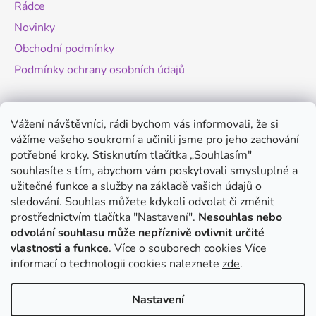
Rádce
Novinky
Obchodní podmínky
Podmínky ochrany osobních údajů
Novinky
Vážení návštěvníci, rádi bychom vás informovali, že si
vážíme vašeho soukromí a učinili jsme pro jeho zachování
Změny legislativy pro provoz dronů - od
potřebné kroky. Stisknutím tlačítka „Souhlasím"
1.9.2025
souhlasíte s tím, abychom vám poskytovali smysluplné a
20.8.2025
užitečné funkce a služby na základě vašich údajů o
Antigravity A1 - revoluční minidron s 360°
sledování. Souhlas můžete kdykoli odvolat či změnit
kamerou
prostřednictvím tlačítka "Nastavení".
Nesouhlas nebo
odvolání souhlasu může nepříznivě ovlivnit určité
20.8.2025
vlastnosti a funkce
. Více o souborech cookies
Více
DJI Mini 5 Pro - co víme o novém modelu?
informací o technologii cookies naleznete
zde
.
14.8.2025
Nastavení