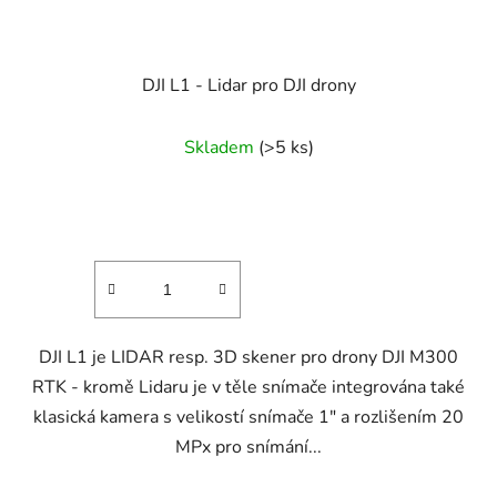
DJI L1 - Lidar pro DJI drony
Průměrné
Skladem
(>5 ks)
hodnocení
produktu
je
4,3
z
5
hvězdiček.
DJI L1 je LIDAR resp. 3D skener pro drony DJI M300
RTK - kromě Lidaru je v těle snímače integrována také
klasická kamera s velikostí snímače 1" a rozlišením 20
MPx pro snímání...