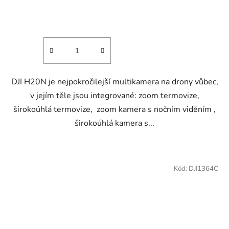
DJI H20N je nejpokročilejší multikamera na drony vůbec,
v jejím těle jsou integrované: zoom termovize,
širokoúhlá termovize, zoom kamera s nočním viděním ,
širokoúhlá kamera s...
Kód:
DJI1364C