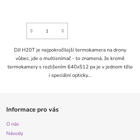
produktu
je
4,8
z
5
hvězdiček.
DJI H20T je nejpokročilejší termokamera na drony
vůbec, jde o multisnímač - to znamená, že kromě
termokamery s rozlišením 640x512 px je v jednom těle
i speciální opticky...
Z
á
Informace pro vás
p
a
O nás
t
Návody
í