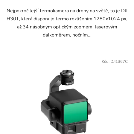
hvězdiček.
Nejpokročilejší termokamera na drony na světě, to je DJI
H30T, která disponuje termo rozlišením 1280x1024 px,
až 34 násobným optickým zoomem, laserovým
dálkoměrem, nočním...
Kód:
DJI1367C