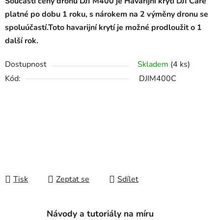
Součástí ceny dronu DJI M400 je Havarijní krytí DJI Care
platné po dobu 1 roku, s nárokem na 2 výměny dronu se
spoluúčastí.Toto havarijní krytí je možné prodloužit o 1
další rok.
Dostupnost
Skladem
(4 ks)
Kód:
DJIM400C
Tisk
Zeptat se
Sdílet
Návody a tutoriály na míru