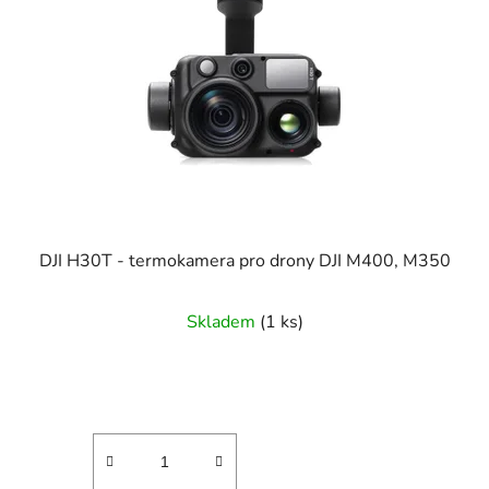
DJI H30T - termokamera pro drony DJI M400, M350
Průměrné
Skladem
(1 ks)
hodnocení
produktu
je
5,0
z
5