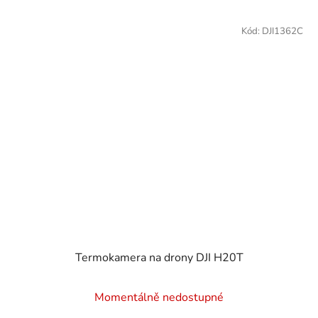
Kód:
DJI1362C
Termokamera na drony DJI H20T
Průměrné
Momentálně nedostupné
hodnocení