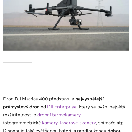
5
hvězdiček.
Dron DJI Matrice 400 představuje
nejvyspělejší
průmyslový dron
od
DJI Enterprise
, který se pyšní největší
rozšiřitelností o
dronní termokamery
,
fotogrammetrické
kamery
,
laserové skenery
, snímače atp,
Disponuje také zvětšenou baterií a prodlouženou
dobou