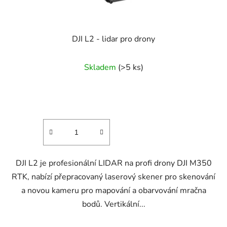
DJI L2 - lidar pro drony
Průměrné
Skladem
(>5 ks)
hodnocení
produktu
je
5,0
z
5
hvězdiček.
DJI L2 je profesionální LIDAR na profi drony DJI M350
RTK, nabízí přepracovaný laserový skener pro skenování
a novou kameru pro mapování a obarvování mračna
bodů. Vertikální...