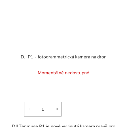
DJI P1 - fotogrammetrická kamera na dron
Průměrné
Momentálně nedostupné
hodnocení
produktu
je
4,7
z
5
hvězdiček.
DJI Zenmuse P1 je nově vyvinutá kamera právě pro