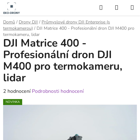
Přejít
Hledat
NÁKUP
na
KOŠÍK
obsah
Domů
/
Drony DJI
/
Průmyslové drony DJI Enterprise (s
termokamerou)
/
DJI Matrice 400 - Profesionální dron DJI M400 pro
termokameru, lidar
DJI Matrice 400 -
Profesionální dron DJI
M400 pro termokameru,
lidar
Průměrné
2 hodnocení
Podrobnosti hodnocení
hodnocení
NOVINKA
produktu
je
5,0
z