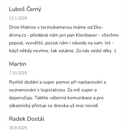
Luboš Černý
Hodnocení obchodu je 5 z 5 hvězdiček.
13.1.2026
Dron Matrice s termokamerou máme od Eko-
drony.cz - předával nám jen pan Klenbauer - všechno
popsal, vysvětlil, poslal nám i návody na sam. let -
když někdy nevíme, tak voláme. Za nás velké díky. :)
Martin
Hodnocení obchodu je 5 z 5 hvězdiček.
7.10.2025
Rychlé dodání a super pomoc při nastavování a
seznamování s legislativou. Za mě super a
doporučuju. Takhle výborná komunikace a pro
zákaznický přístup se dneska už moc nevidí.
Radek Dostál
Hodnocení obchodu je 5 z 5 hvězdiček.
30.9.2025