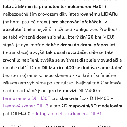
letu až 59 min (s připnutou termokamerou H30T)
,
nejbezpečnějším provozem díky
integrovanému LIDARu
(na horní palubě dronu)
pro skenování překážek i v
absolutní tmě
a největší možností konfigurace. Prodloužil
se také
výrazně dosah signálu, který činí 20 km
(v EU),
signál je nyní možné,
také z dronu do dronu přeposílat
(retranslace) a zvýšit
tak dosah ovladače
, dále se také
zrychlilo nabíjení,
zvýšila se
svítivost displeje v ovladač
i a
mnohé další. Dron
DJI Matrice 400 se dodává samostatně
bez (termo)kamery, nebo skeneru - konkrétní snímač se
zákazníkem vybíráme po konzultaci. Nejkvalitnější snímače
na dron aktuálně jsou:
pro termovizi
DJI M400 +
termokamera DJI H30T
pro
skenování
pak DJI M400 +
laserový skener DJI L3
a pro
2D mapování/3D modelování
pak DJI M400 +
fotogrammetrická kamera DJI P1