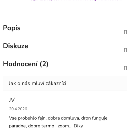
Popis
Diskuze
Hodnocení (2)
JV
Hodnocení obchodu je 5 z 5 hvězdiček.
20.4.2026
Vse probehlo fajn, dobra domluva, dron funguje
paradne, dobre termo i zoom... Diky