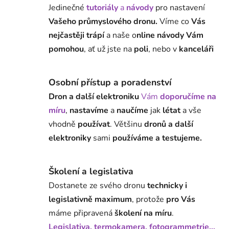
Jedinečné
tutoriály
a
návody
pro nastavení
Vašeho průmyslového dronu.
Víme co
Vás
nejčastěji trápí
a naše o
nline návody Vám
pomohou
, ať už jste na
poli
, nebo v
kanceláři
Osobní přístup a poradenství
Dron a další elektroniku
Vám
doporučíme na
míru
,
nastavíme
a
naučíme
jak
létat
a vše
vhodně
používat
. Většinu
dronů a další
elektroniky
sami
používáme a testujeme.
Školení a legislativa
Dostanete ze svého dronu
technicky i
legislativně maximum
, protože
pro Vás
máme připravená
školení na míru
.
Legislativa, termokamera, fotogrammetrie...