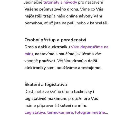
Jedinečné
tutoriály
a
návody
pro nastavení
Vašeho průmyslového dronu.
Víme co
Vás
nejčastěji trápí
a naše o
nline návody Vám
pomohou
, ať už jste na
poli
, nebo v
kanceláři
Osobní přístup a poradenství
Dron a další elektroniku
Vám
doporučíme na
míru
,
nastavíme
a
naučíme
jak
létat
a vše
vhodně
používat
. Většinu
dronů a další
elektroniky
sami
používáme a testujeme.
Školení a legislativa
Dostanete ze svého dronu
technicky i
legislativně maximum
, protože
pro Vás
máme připravená
školení na míru
.
Legislativa, termokamera, fotogrammetrie...