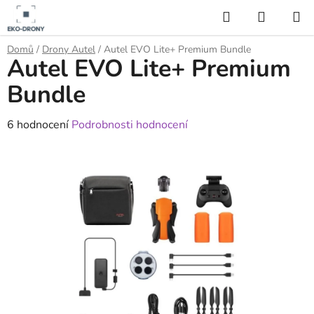
Přejít
Hledat
NÁKUP
na
KOŠÍK
obsah
Domů
/
Drony Autel
/
Autel EVO Lite+ Premium Bundle
Autel EVO Lite+ Premium
Bundle
Průměrné
6 hodnocení
Podrobnosti hodnocení
hodnocení
produktu
je
4,5
z
5
hvězdiček.