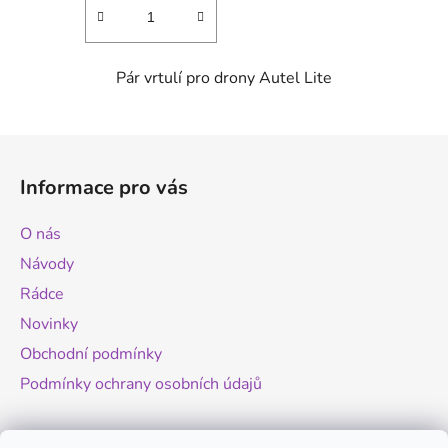
Pár vrtulí pro drony Autel Lite
Z
á
Informace pro vás
p
a
O nás
t
Návody
í
Rádce
Novinky
Obchodní podmínky
Podmínky ochrany osobních údajů