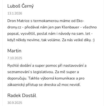
Luboš Černý
Hodnocení obchodu je 5 z 5 hvězdiček.
13.1.2026
Dron Matrice s termokamerou máme od Eko-
drony.cz - předával nám jen pan Klenbauer - všechno
popsal, vysvětlil, poslal nám i návody na sam. let -
když někdy nevíme, tak voláme. Za nás velké díky. :)
Martin
Hodnocení obchodu je 5 z 5 hvězdiček.
7.10.2025
Rychlé dodání a super pomoc při nastavování a
seznamování s legislativou. Za mě super a
doporučuju. Takhle výborná komunikace a pro
zákaznický přístup se dneska už moc nevidí.
Radek Dostál
Hodnocení obchodu je 5 z 5 hvězdiček.
30.9.2025