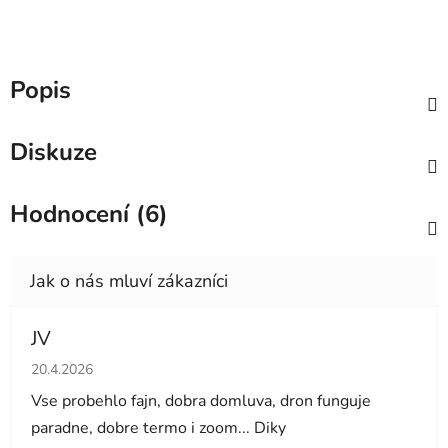
Popis
Diskuze
Hodnocení (6)
JV
Hodnocení obchodu je 5 z 5 hvězdiček.
20.4.2026
Vse probehlo fajn, dobra domluva, dron funguje
paradne, dobre termo i zoom... Diky