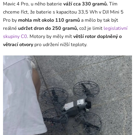
Mavic 4 Pro, u něho baterie
váží cca 330 gramů.
Tím
chceme říct, že baterie s kapacitou 33,5 Wh v DJI Mini 5
Pro by
mohla mít okolo 110 gramů
a mělo by tak být
reálné
udržet dron do 250 gramů,
což je limit
legislativní
skupiny C0
. Motory by měly mít
větší rotor doplněný o
větrací otvory
pro udržení nižší teploty.