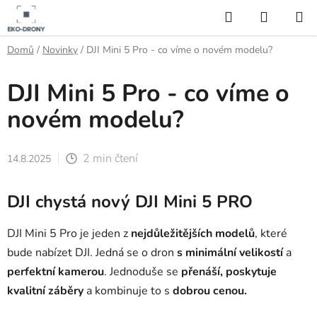
Přejít
Hledat
NÁKUP
na
KOŠÍK
obsah
Domů
/
Novinky
/
DJI Mini 5 Pro - co víme o novém modelu?
DJI Mini 5 Pro - co víme o
novém modelu?
2 min čtení
14.8.2025
DJI chystá nový DJI Mini 5 PRO
DJI Mini 5 Pro je jeden z
nejdůležitějších modelů
, které
bude nabízet DJI. Jedná se o dron
s minimální velikostí
a
perfektní kamerou
. Jednoduše se
přenáší, poskytuje
kvalitní záběry
a kombinuje to s
dobrou cenou.