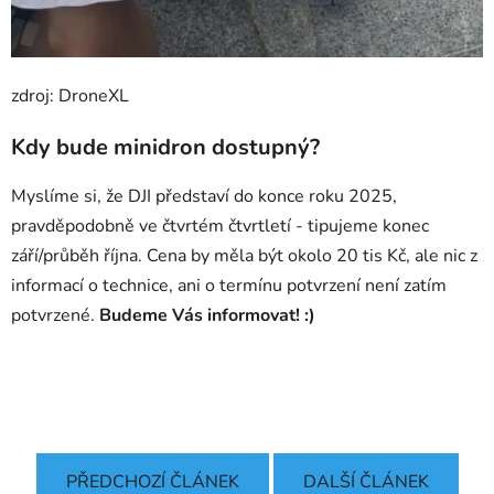
zdroj: DroneXL
Kdy bude minidron dostupný?
Myslíme si, že DJI představí do konce roku 2025,
pravděpodobně ve čtvrtém čtvrtletí - tipujeme konec
září/průběh října. Cena by měla být okolo 20 tis Kč, ale nic z
informací o technice, ani o termínu potvrzení není zatím
potvrzené.
Budeme Vás informovat! :)
PŘEDCHOZÍ ČLÁNEK
DALŠÍ ČLÁNEK