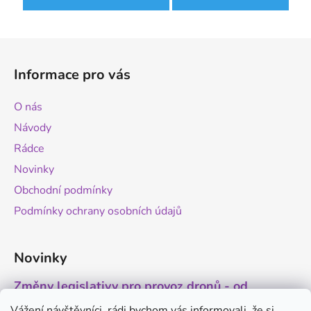
Z
á
Informace pro vás
p
a
O nás
t
Návody
í
Rádce
Novinky
Obchodní podmínky
Podmínky ochrany osobních údajů
Novinky
Změny legislativy pro provoz dronů - od
1.9.2025
Vážení návštěvníci, rádi bychom vás informovali, že si