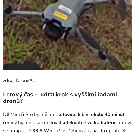
zdroj: DroneXL
Letový čas - udrží krok s vyššími řadami
dronů?
DJI Mini 5 Pro by měl mít
letovou
dobou
okolo 40 minut
,
čemuž by měla sekundovat
adekvátně velká baterie
, mluví
se o kapacitě
33,5 Wh
což je třetinová kapacita oproti DJI