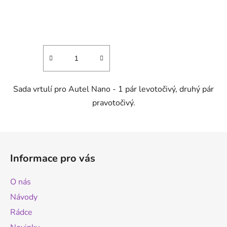
Sada vrtulí pro Autel Nano - 1 pár levotočivý, druhý pár
pravotočivý.
Z
á
Informace pro vás
p
a
O nás
t
Návody
í
Rádce