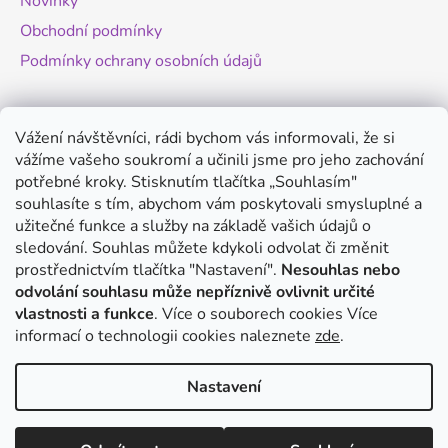
Novinky
Obchodní podmínky
Podmínky ochrany osobních údajů
Novinky
Vážení návštěvníci, rádi bychom vás informovali, že si
vážíme vašeho soukromí a učinili jsme pro jeho zachování
Změny legislativy pro provoz dronů - od
potřebné kroky. Stisknutím tlačítka „Souhlasím"
1.9.2025
souhlasíte s tím, abychom vám poskytovali smysluplné a
20.8.2025
užitečné funkce a služby na základě vašich údajů o
Antigravity A1 - revoluční minidron s 360°
sledování. Souhlas můžete kdykoli odvolat či změnit
kamerou
prostřednictvím tlačítka "Nastavení".
Nesouhlas nebo
odvolání souhlasu může nepříznivě ovlivnit určité
20.8.2025
vlastnosti a funkce
. Více o souborech cookies
Více
DJI Mini 5 Pro - co víme o novém modelu?
informací o technologii cookies naleznete
zde
.
14.8.2025
Nastavení
Vytvořil Shoptet