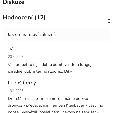
Diskuze
Hodnocení (12)
JV
Hodnocení obchodu je 5 z 5 hvězdiček.
20.4.2026
Vse probehlo fajn, dobra domluva, dron funguje
paradne, dobre termo i zoom... Diky
Luboš Černý
Hodnocení obchodu je 5 z 5 hvězdiček.
13.1.2026
Dron Matrice s termokamerou máme od Eko-
drony.cz - předával nám jen pan Klenbauer - všechno
popsal, vysvětlil, poslal nám i návody na sam. let -