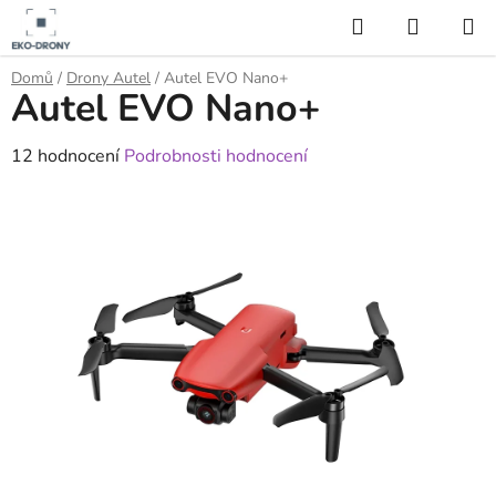
Přejít
Hledat
NÁKUP
na
KOŠÍK
obsah
Domů
/
Drony Autel
/
Autel EVO Nano+
Autel EVO Nano+
Průměrné
12 hodnocení
Podrobnosti hodnocení
hodnocení
produktu
je
4,3
z
5
hvězdiček.