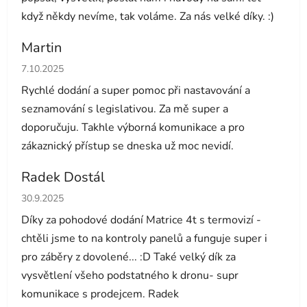
když někdy nevíme, tak voláme. Za nás velké díky. :)
Martin
Hodnocení obchodu je 5 z 5 hvězdiček.
7.10.2025
Rychlé dodání a super pomoc při nastavování a
seznamování s legislativou. Za mě super a
doporučuju. Takhle výborná komunikace a pro
zákaznický přístup se dneska už moc nevidí.
Radek Dostál
Hodnocení obchodu je 5 z 5 hvězdiček.
30.9.2025
Díky za pohodové dodání Matrice 4t s termovizí -
chtěli jsme to na kontroly panelů a funguje super i
pro záběry z dovolené... :D Také velký dík za
vysvětlení všeho podstatného k dronu- supr
komunikace s prodejcem. Radek