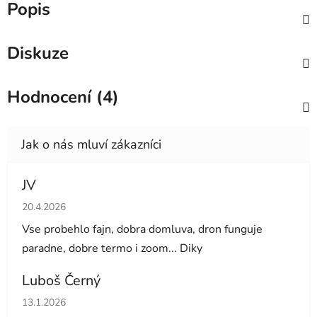
Popis
Diskuze
Hodnocení (4)
JV
Hodnocení obchodu je 5 z 5 hvězdiček.
20.4.2026
Vse probehlo fajn, dobra domluva, dron funguje
paradne, dobre termo i zoom... Diky
Luboš Černý
Hodnocení obchodu je 5 z 5 hvězdiček.
13.1.2026