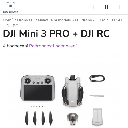
Přejít
Hledat
NÁKUP
na
KOŠÍK
obsah
Domů
/
Drony DJI
/
Neaktuální modely - DJI drony
/
DJI Mini 3 PRO
+ DJI RC
DJI Mini 3 PRO + DJI RC
Průměrné
4 hodnocení
Podrobnosti hodnocení
hodnocení
produktu
je
4,5
z
5
hvězdiček.