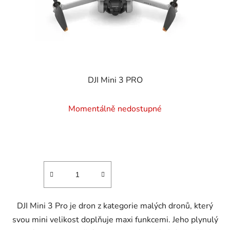
DJI Mini 3 PRO
Průměrné
Momentálně nedostupné
hodnocení
produktu
je
4,8
z
5
hvězdiček.
DJI Mini 3 Pro je dron z kategorie malých dronů, který
svou mini velikost doplňuje maxi funkcemi. Jeho plynulý