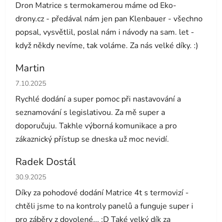
Dron Matrice s termokamerou máme od Eko-
drony.cz - předával nám jen pan Klenbauer - všechno
popsal, vysvětlil, poslal nám i návody na sam. let -
když někdy nevíme, tak voláme. Za nás velké díky. :)
Martin
Hodnocení obchodu je 5 z 5 hvězdiček.
7.10.2025
Rychlé dodání a super pomoc při nastavování a
seznamování s legislativou. Za mě super a
doporučuju. Takhle výborná komunikace a pro
zákaznický přístup se dneska už moc nevidí.
Radek Dostál
Hodnocení obchodu je 5 z 5 hvězdiček.
30.9.2025
Díky za pohodové dodání Matrice 4t s termovizí -
chtěli jsme to na kontroly panelů a funguje super i
pro záběry z dovolené... :D Také velký dík za