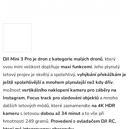
DJI Mini 3 Pro je dron z kategorie malých dronů
, který
svou mini velikost doplňuje
maxi funkcemi
. Jeho plynulý
letový projev je skvělý a spolehlivý,
vyhýbání překážkám je
ještě spolehlivější a mnohem plynulejší než kdy dřív
,
možnost
vertikálního naklopení kamery pro záběry na
Instagram
,
Focus track pro sledování objektů
a mnoho
dalších letových módů, které zaznamenáte
na 4K HDR
kameru
s letovou
dobou až 34 minut
a to vše při
hmotnosti 249 gramů.
Provedení s ovladačem DJI RC,