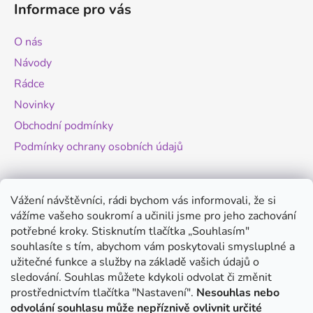
Informace pro vás
p
a
O nás
t
Návody
í
Rádce
Novinky
Obchodní podmínky
Podmínky ochrany osobních údajů
Novinky
Vážení návštěvníci, rádi bychom vás informovali, že si
vážíme vašeho soukromí a učinili jsme pro jeho zachování
Změny legislativy pro provoz dronů - od
potřebné kroky. Stisknutím tlačítka „Souhlasím"
1.9.2025
souhlasíte s tím, abychom vám poskytovali smysluplné a
20.8.2025
užitečné funkce a služby na základě vašich údajů o
Antigravity A1 - revoluční minidron s 360°
sledování. Souhlas můžete kdykoli odvolat či změnit
kamerou
prostřednictvím tlačítka "Nastavení".
Nesouhlas nebo
odvolání souhlasu může nepříznivě ovlivnit určité
20.8.2025