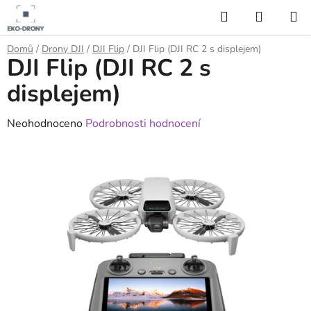
Přejít
Hledat
NÁKUP
na
KOŠÍK
obsah
Domů
/
Drony DJI
/
DJI Flip
/
DJI Flip (DJI RC 2 s displejem)
DJI Flip (DJI RC 2 s
displejem)
Průměrné
Neohodnoceno
Podrobnosti hodnocení
hodnocení
produktu
je
0,0
z
5
hvězdiček.