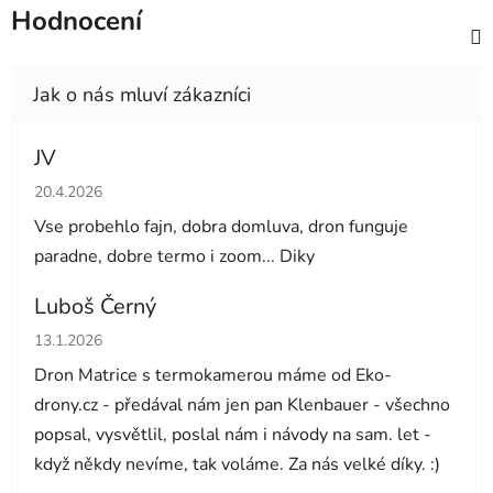
Hodnocení
JV
Hodnocení obchodu je 5 z 5 hvězdiček.
20.4.2026
Vse probehlo fajn, dobra domluva, dron funguje
paradne, dobre termo i zoom... Diky
Luboš Černý
Hodnocení obchodu je 5 z 5 hvězdiček.
13.1.2026
Dron Matrice s termokamerou máme od Eko-
drony.cz - předával nám jen pan Klenbauer - všechno
popsal, vysvětlil, poslal nám i návody na sam. let -
když někdy nevíme, tak voláme. Za nás velké díky. :)