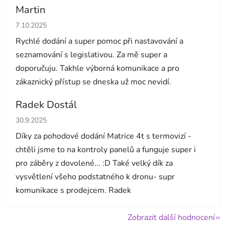
Martin
Hodnocení obchodu je 5 z 5 hvězdiček.
7.10.2025
Rychlé dodání a super pomoc při nastavování a
seznamování s legislativou. Za mě super a
doporučuju. Takhle výborná komunikace a pro
zákaznický přístup se dneska už moc nevidí.
Radek Dostál
Hodnocení obchodu je 5 z 5 hvězdiček.
30.9.2025
Díky za pohodové dodání Matrice 4t s termovizí -
chtěli jsme to na kontroly panelů a funguje super i
pro záběry z dovolené... :D Také velký dík za
vysvětlení všeho podstatného k dronu- supr
komunikace s prodejcem. Radek
Zobrazit další hodnocení