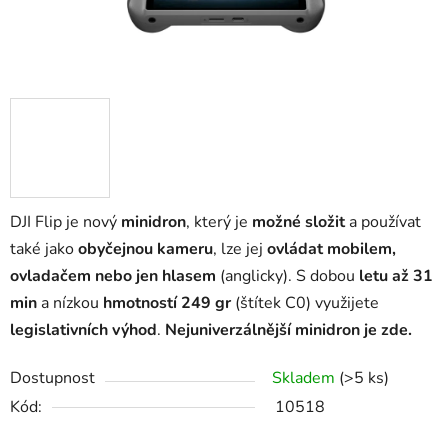
DJI Flip je nový
minidron
, který je
možné složit
a používat
také jako
obyčejnou kameru
, lze jej
ovládat mobilem,
ovladačem nebo jen hlasem
(anglicky). S dobou
letu až 31
min
a nízkou
hmotností 249 gr
(štítek C0) využijete
legislativních výhod
.
Nejuniverzálnější minidron je zde.
Dostupnost
Skladem
(>5 ks)
Kód:
10518