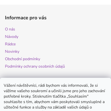
Z
á
Informace pro vás
p
a
O nás
t
Návody
í
Rádce
Novinky
Obchodní podmínky
Podmínky ochrany osobních údajů
Novinky
Vážení návštěvníci, rádi bychom vás informovali, že si
vážíme vašeho soukromí a učinili jsme pro jeho zachování
Změny legislativy pro provoz dronů - od
potřebné kroky. Stisknutím tlačítka „Souhlasím"
1.9.2025
souhlasíte s tím, abychom vám poskytovali smysluplné a
20.8.2025
užitečné funkce a služby na základě vašich údajů o