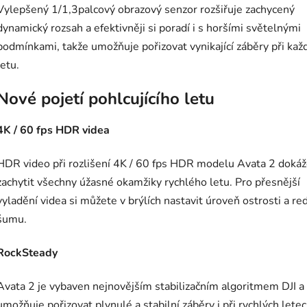
Vylepšený 1/1,3palcový obrazový senzor rozšiřuje zachycený
dynamický rozsah a efektivněji si poradí i s horšími světelnými
podmínkami, takže umožňuje pořizovat vynikající záběry při ka
letu.
Nové pojetí pohlcujícího letu
4K / 60 fps HDR videa
HDR video při rozlišení 4K / 60 fps HDR modelu Avata 2 doká
zachytit všechny úžasné okamžiky rychlého letu. Pro přesnější
vyladění videa si můžete v brýlích nastavit úroveň ostrosti a re
šumu.
RockSteady
Avata 2 je vybaven nejnovějším stabilizačním algoritmem DJI a
umožňuje pořizovat plynulé a stabilní záběry i při rychlých lete