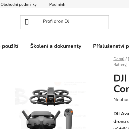
Obchodní podmínky
Podmínky ochrany osobních údajů
 použití
Školení a dokumenty
Příslušenství 
Domů
/
Battery)
DJI
Com
Průměr
Neoho
hodnoc
DJI Ava
produk
dronu
je