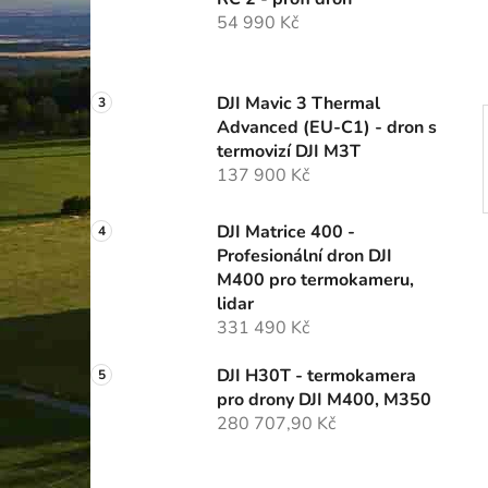
í
54 990 Kč
p
a
n
DJI Mavic 3 Thermal
e
Advanced (EU-C1) - dron s
l
termovizí DJI M3T
137 900 Kč
DJI Matrice 400 -
Profesionální dron DJI
M400 pro termokameru,
lidar
331 490 Kč
DJI H30T - termokamera
pro drony DJI M400, M350
280 707,90 Kč