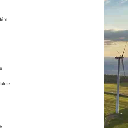
ždém
že
dukce
ch