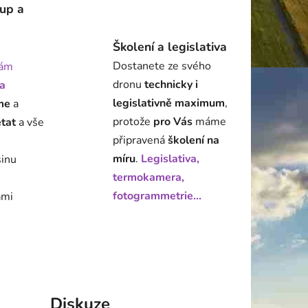
tup a
Školení a legislativa
Dostanete ze svého
ám
dronu
technicky i
a
legislativně maximum
,
me
a
protože
pro Vás
máme
état
a vše
připravená
školení na
míru
.
Legislativa,
šinu
termokamera,
fotogrammetrie...
ami
Diskuze