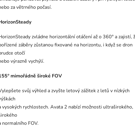
nebo za větrného počasí.
HorizonSteady
HorizonSteady zvládne horizontální otáčení až o 360° a zajistí, 
pořízené záběry zůstanou fixované na horizontu, i když se dron
prudce otočí
nebo výrazně vychýlí.
155° mimořádně široké FOV
Vylepšete svůj výhled a zvyšte letový zážitek z letů v nízkých
výškách
a vysokých rychlostech. Avata 2 nabízí možnosti ultraširokého,
širokého
a normalního FOV.