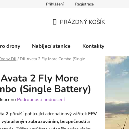
Přihlášení
Registrace
PRÁZDNÝ KOŠÍK
NÁKUPNÍ
KOŠÍK
pro drony
Nabíjecí stanice
Kontakty
Služb
Drony DJI
/
DJI Avata 2 Fly More Combo (Single
 Avata 2 Fly More
bo (Single Battery)
né
dnoceno
Podrobnosti hodnocení
ení
ta 2
přináší pohlcující adrenalinový zážitek
FPV
tu
s
vylepšeným zobrazováním, bezpečností a