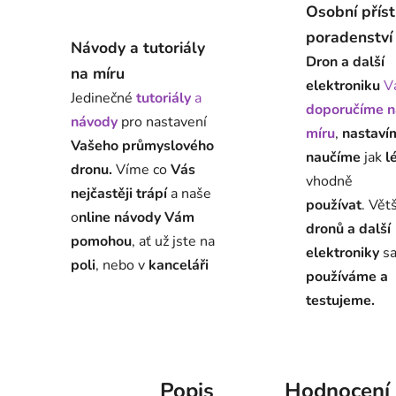
Osobní přís
poradenství
Návody a tutoriály
Dron a další
na míru
elektroniku
V
Jedinečné
tutoriály
a
doporučíme n
návody
pro nastavení
míru
,
nastaví
Vašeho průmyslového
naučíme
jak
l
dronu.
Víme co
Vás
vhodně
nejčastěji trápí
a naše
používat
. Vět
o
nline návody Vám
dronů a další
pomohou
, ať už jste na
elektroniky
s
poli
, nebo v
kanceláři
používáme a
testujeme.
Popis
Hodnocení