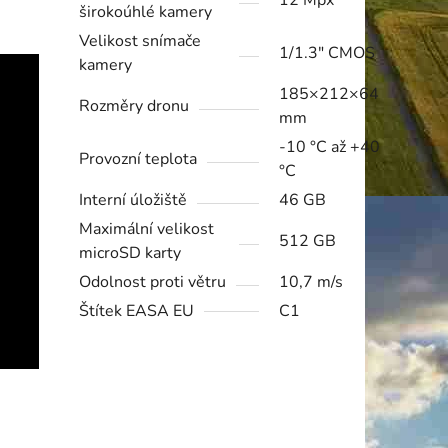
12 Mpx
širokoúhlé kamery
Velikost snímače
1/1.3" CMOS
kamery
185×212×64
Rozměry dronu
mm
-10 °C až +40
Provozní teplota
°C
Interní úložiště
46 GB
Maximální velikost
512 GB
microSD karty
Odolnost proti větru
10,7 m/s
Štítek EASA EU
C1