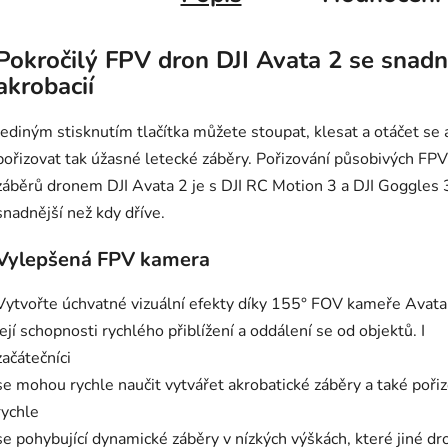
Pokročilý FPV dron DJI Avata 2 se snad
akrobacií
Jediným stisknutím tlačítka můžete stoupat, klesat a otáčet se 
pořizovat tak úžasné letecké záběry. Pořizování
působivých FPV
záběrů dronem DJI Avata 2 je
s DJI RC Motion 3 a DJI Goggles 
snadnější než kdy dříve.
Vylepšená FPV kamera
Vytvořte úchvatné vizuální efekty díky
155° FOV
kameře Avata
její schopnosti rychlého přiblížení a oddálení se od objektů. I
začátečníci
se mohou rychle naučit vytvářet akrobatické záběry a také poři
rychle
se pohybující
dynamické záběry v nízkých výškách, které jiné dr