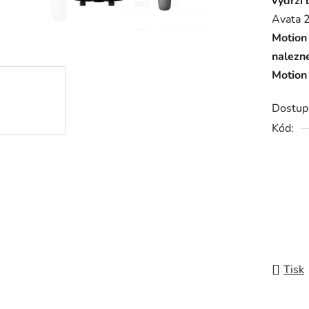
výdrží 
0,0
Avata 
z
Motion
5
nalezne
hvězdič
Motion 
Dostup
Kód:
Tisk