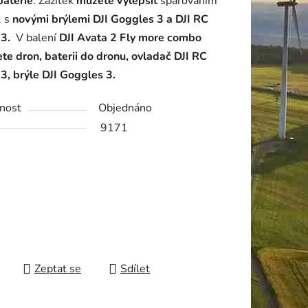
baterie
. Zážitek
můžete vylepšit
spárováním
2 s
novými brýlemi DJI Goggles 3 a DJI RC
 3.
V balení
DJI Avata 2 Fly more combo
te dron, baterii do dronu, ovladač DJI RC
ek.
3, brýle DJI Goggles 3.
nost
Objednáno
9171
Zeptat se
Sdílet