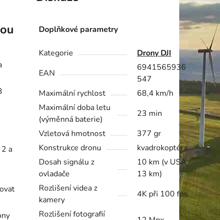
nou
Doplňkové parametry
Kategorie
Drony DJI
a
6941565936
EAN
547
3
Maximální rychlost
68,4 km/h
Maximální doba letu
23 min
(výměnná baterie)
Vzletová hmotnost
377 gr
Konstrukce dronu
kvadrokoptéra
 2 a
Dosah signálu z
10 km (v USA
ovladače
13 km)
Rozlišení videa z
zovat
4K při 100 fps
kamery
Rozlišení fotografií
ony