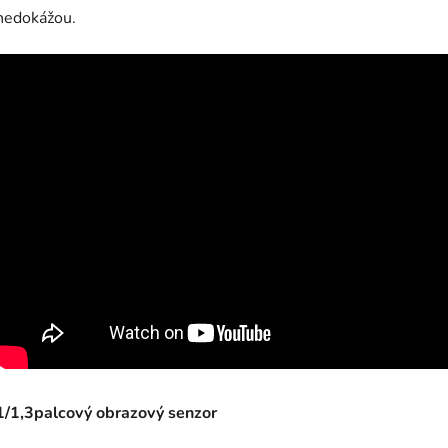
nedokážou
.
1/1,3palcový obrazový senzor