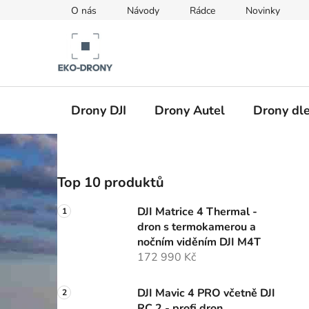
Přejít
O nás
Návody
Rádce
Novinky
na
obsah
Drony DJI
Drony Autel
Drony dle
P
Top 10 produktů
o
s
DJI Matrice 4 Thermal -
t
dron s termokamerou a
r
nočním viděním DJI M4T
a
172 990 Kč
n
n
DJI Mavic 4 PRO včetně DJI
RC 2 - profi dron