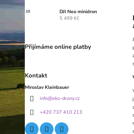
DJI Neo minidron
5 499 Kč
Přijímáme online platby
Kontakt
Miroslav Kleinbauer
info
@
eko-drony.cz
+420 737 410 213