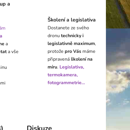
tup a
Školení a legislativa
Dostanete ze svého
ám
dronu
technicky i
a
legislativně maximum
,
me
a
protože
pro Vás
máme
état
a vše
připravená
školení na
míru
.
Legislativa,
šinu
termokamera,
fotogrammetrie...
ami
)
Diskuze