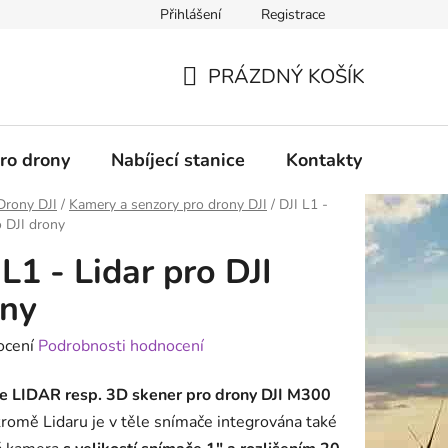
Přihlášení
Registrace
PRÁZDNÝ KOŠÍK
NÁKUPNÍ
KOŠÍK
pro drony
Nabíjecí stanice
Kontakty
Služb
Drony DJI
/
Kamery a senzory pro drony DJI
/
DJI L1 -
o DJI drony
 L1 - Lidar pro DJI
ony
né
ocení
Podrobnosti hodnocení
ení
je LIDAR resp. 3D skener pro drony DJI M300
tu
romě Lidaru je v těle snímače integrována také