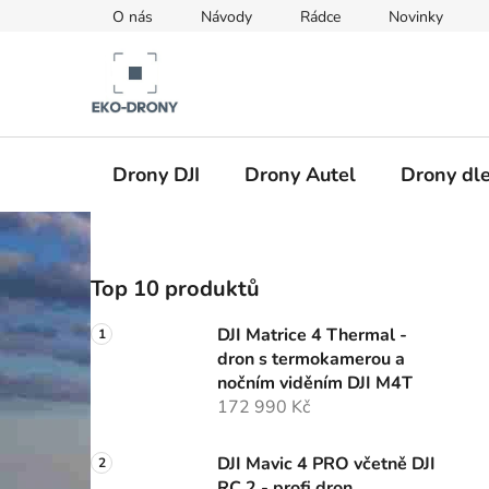
Přejít
O nás
Návody
Rádce
Novinky
na
obsah
Drony DJI
Drony Autel
Drony dle
P
Top 10 produktů
o
s
DJI Matrice 4 Thermal -
t
dron s termokamerou a
r
nočním viděním DJI M4T
a
172 990 Kč
n
n
DJI Mavic 4 PRO včetně DJI
RC 2 - profi dron