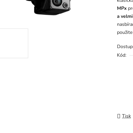
klasic
4,3
MPx
pr
z
a velm
5
nasbíra
hvězdič
použit
Dostup
Kód:
Tisk