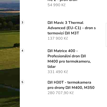
í
54 990 Kč
p
a
n
DJI Mavic 3 Thermal
e
Advanced (EU-C1) - dron s
l
termovizí DJI M3T
137 900 Kč
DJI Matrice 400 -
Profesionální dron DJI
M400 pro termokameru,
lidar
331 490 Kč
DJI H30T - termokamera
pro drony DJI M400, M350
280 707,90 Kč