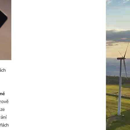
ách
sné
rově
lze
rání
ofách