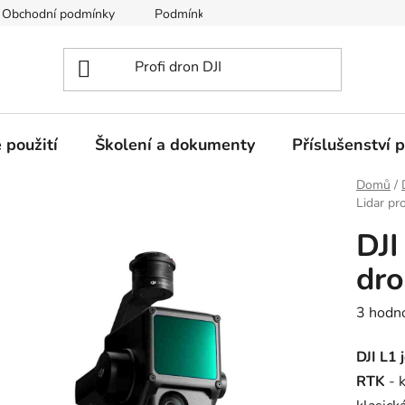
Obchodní podmínky
Podmínky ochrany osobních údajů
 použití
Školení a dokumenty
Příslušenství 
Domů
/
Lidar pr
DJI
dr
Průměr
3 hodn
hodnoc
DJI L1 
produk
RTK
- k
je