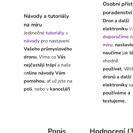
Osobní přís
poradenství
Návody a tutoriály
Dron a další
na míru
elektroniku
V
Jedinečné
tutoriály
a
doporučíme n
návody
pro nastavení
míru
,
nastaví
Vašeho průmyslového
naučíme
jak
l
dronu.
Víme co
Vás
vhodně
nejčastěji trápí
a naše
používat
. Vět
o
nline návody Vám
dronů a další
pomohou
, ať už jste na
elektroniky
s
poli
, nebo v
kanceláři
používáme a
testujeme.
Popis
Hodnocení (3