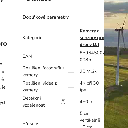
Doplňkové parametry
Kamery a
Kategorie
senzory pro
pro
drony DJI
859645002
EAN
0085
ro
Rozlišení fotografií z
20 Mpix
vou
kamery
lně
Rozlišení videa z
4K při 30
1 je
kamery
fps
Detekční
450 m
?
ých
vzdálenost
5 cm
vertikálně,
Přesnost
10 cm