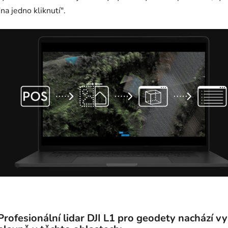
"na jedno kliknutí".
Profesionální lidar DJI L1 pro geodety nachází vy