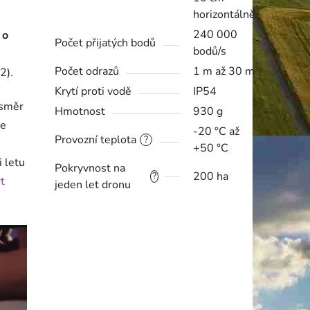
horizontálně
240 000
 o
Počet přijatých bodů
bodů/s
Počet odrazů
1 m až 30 m
2).
Krytí proti vodě
IP54
í směr
Hmotnost
930 g
že
-20 °C až
Provozní teplota
?
+50 °C
 letu
Pokryvnost na
200 ha
?
t
jeden let dronu