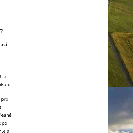
?
kací
lze
ámkou.
 pro
a
přesné
t po
hle a