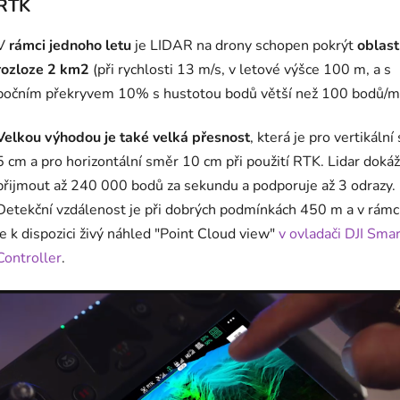
RTK
V
rámci jednoho letu
je LIDAR na drony schopen pokrýt
oblast
rozloze 2 km2
(při rychlosti 13 m/s, v letové výšce 100 m, a s
bočním překryvem 10% s hustotou bodů větší než 100 bodů/m
Velkou výhodou je také velká přesnost
, která je pro vertikáln
5 cm a pro horizontální směr 10 cm při použití RTK. Lidar doká
přijmout až 240 000 bodů za sekundu a podporuje až 3 odrazy.
Detekční vzdálenost je při dobrých podmínkách 450 m a v rámci
je k dispozici živý náhled "Point Cloud view"
v ovladači DJI Smar
Controller
.