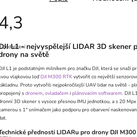
4,3
Průměrné
hodnocení
DJI L1 - nejvyspělejší LIDAR 3D skener 
3 hodnocení
produktu
je
drony na světě
4,3
z
5
DJI L1 je podstatným milníkem pro značku DJI, která se snaží p
hvězdiček.
svou vlajkovou loď
DJI M300 RTK
vytvořit co největší senzoro
základnu. Proto vytvořili nejpokročilejší UAV lidar na světě - p
propojený s
dronem
,
ovladačem
i
plánovacím softwarem
. DJI L
dronní 3D skener s vysoce přesnou IMU jednotkou, a s 20 Mpx
kamerou s 1" snímačem jako podporu pro obarvení naskenovan
dat.
Technické přednosti LIDARu pro drony DJI M300