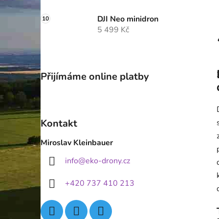
DJI Neo minidron
5 499 Kč
Přijímáme online platby
Kontakt
Miroslav Kleinbauer
info
@
eko-drony.cz
+420 737 410 213