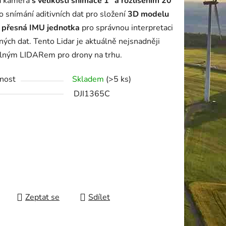
ká kamera
s velikostí snímače 1" a rozlišením 20
o snímání aditivních dat pro složení
3D modelu
i přesná IMU jednotka
pro správnou interpretaci
ných dat. Tento Lidar je aktuálně nejsnadněji
ek.
elným LIDARem pro drony na trhu.
nost
Skladem
(>5 ks)
DJI1365C
Zeptat se
Sdílet