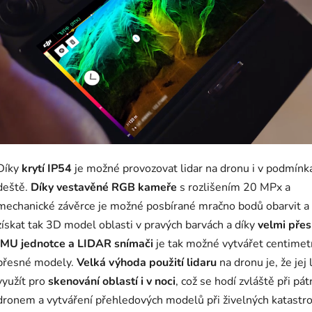
Díky
krytí IP54
je možné provozovat lidar na dronu i v podmínk
deště.
Díky vestavěné RGB kameře
s rozlišením 20 MPx a
mechanické závěrce je možné posbírané mračno bodů obarvit a
získat tak 3D model oblasti v pravých barvách a díky
velmi pře
IMU jednotce a LIDAR snímači
je tak možné vytvářet centimet
přesné modely.
Velká výhoda použití lidaru
na dronu je, že jej 
využít pro
skenování oblastí i v noci
, což se hodí zvláště při pát
dronem a vytváření přehledových modelů při živelných katastr