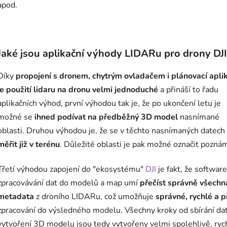
apod.
Jaké jsou aplikační výhody LIDARu pro drony DJI
Díky
propojení s dronem, chytrým ovladačem i plánovací apli
je použití lidaru na dronu velmi jednoduché
a přináší to řadu
aplikačních výhod, první výhodou tak je, že po ukončení letu je
možné se
ihned podívat na předběžný 3D model
nasnímané
oblasti. Druhou výhodou je, že se v těchto nasnímaných datech 
měřit již v terénu
. Důležité oblasti je pak možné označit pozn
Třetí výhodou zapojení do "ekosystému"
DJI
je fakt, že software
zpracovávání dat do modelů a map umí
přečíst správně všechn
metadata
z droního LIDARu, což umožňuje
správné, rychlé a 
zpracování do výsledného modelu. Všechny kroky od sbírání da
vytvoření 3D modelu jsou tedy vytvořeny velmi spolehlivě, ryc