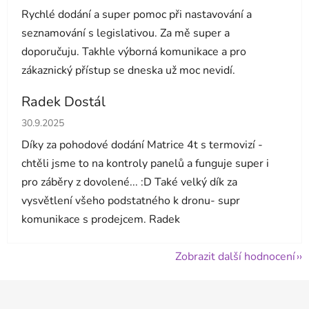
Rychlé dodání a super pomoc při nastavování a
seznamování s legislativou. Za mě super a
doporučuju. Takhle výborná komunikace a pro
zákaznický přístup se dneska už moc nevidí.
Radek Dostál
Hodnocení obchodu je 5 z 5 hvězdiček.
30.9.2025
Díky za pohodové dodání Matrice 4t s termovizí -
chtěli jsme to na kontroly panelů a funguje super i
pro záběry z dovolené... :D Také velký dík za
vysvětlení všeho podstatného k dronu- supr
komunikace s prodejcem. Radek
Zobrazit další hodnocení
Z
á