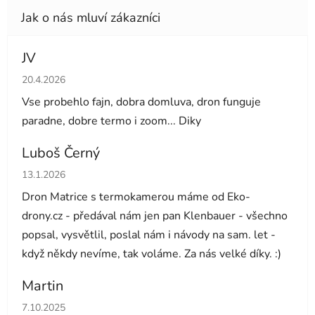
JV
Hodnocení obchodu je 5 z 5 hvězdiček.
20.4.2026
Vse probehlo fajn, dobra domluva, dron funguje
paradne, dobre termo i zoom... Diky
Luboš Černý
Hodnocení obchodu je 5 z 5 hvězdiček.
13.1.2026
Dron Matrice s termokamerou máme od Eko-
drony.cz - předával nám jen pan Klenbauer - všechno
popsal, vysvětlil, poslal nám i návody na sam. let -
když někdy nevíme, tak voláme. Za nás velké díky. :)
Martin
Hodnocení obchodu je 5 z 5 hvězdiček.
7.10.2025