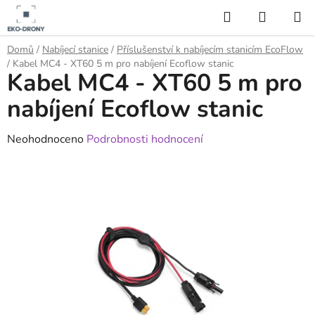
Přejít
Hledat
NÁKUP
na
KOŠÍK
obsah
Domů
/
Nabíjecí stanice
/
Příslušenství k nabíjecím stanicím EcoFlow
/
Kabel MC4 - XT60 5 m pro nabíjení Ecoflow stanic
Kabel MC4 - XT60 5 m pro
nabíjení Ecoflow stanic
Průměrné
Neohodnoceno
Podrobnosti hodnocení
hodnocení
produktu
je
0,0
z
5
hvězdiček.