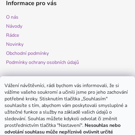
Informace pro vás
p
a
O nás
t
Návody
í
Rádce
Novinky
Obchodní podmínky
Podmínky ochrany osobních údajů
Novinky
Vážení návštěvníci, rádi bychom vás informovali, že si
vážíme vašeho soukromí a učinili jsme pro jeho zachování
Změny legislativy pro provoz dronů - od
potřebné kroky. Stisknutím tlačítka „Souhlasím"
1.9.2025
souhlasíte s tím, abychom vám poskytovali smysluplné a
20.8.2025
užitečné funkce a služby na základě vašich údajů o
Antigravity A1 - revoluční minidron s 360°
sledování. Souhlas můžete kdykoli odvolat či změnit
kamerou
prostřednictvím tlačítka "Nastavení".
Nesouhlas nebo
odvolání souhlasu může nepříznivě ovlivnit určité
20.8.2025