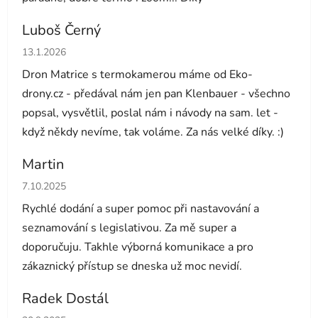
Luboš Černý
Hodnocení obchodu je 5 z 5 hvězdiček.
13.1.2026
Dron Matrice s termokamerou máme od Eko-
drony.cz - předával nám jen pan Klenbauer - všechno
popsal, vysvětlil, poslal nám i návody na sam. let -
když někdy nevíme, tak voláme. Za nás velké díky. :)
Martin
Hodnocení obchodu je 5 z 5 hvězdiček.
7.10.2025
Rychlé dodání a super pomoc při nastavování a
seznamování s legislativou. Za mě super a
doporučuju. Takhle výborná komunikace a pro
zákaznický přístup se dneska už moc nevidí.
Radek Dostál
Hodnocení obchodu je 5 z 5 hvězdiček.