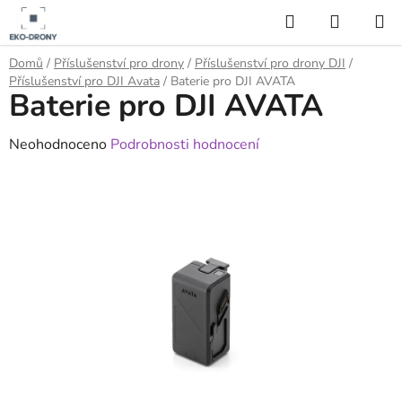
Přejít
Hledat
NÁKUP
na
KOŠÍK
obsah
Domů
/
Příslušenství pro drony
/
Příslušenství pro drony DJI
/
Příslušenství pro DJI Avata
/
Baterie pro DJI AVATA
Baterie pro DJI AVATA
Průměrné
Neohodnoceno
Podrobnosti hodnocení
hodnocení
produktu
je
0,0
z
5
hvězdiček.