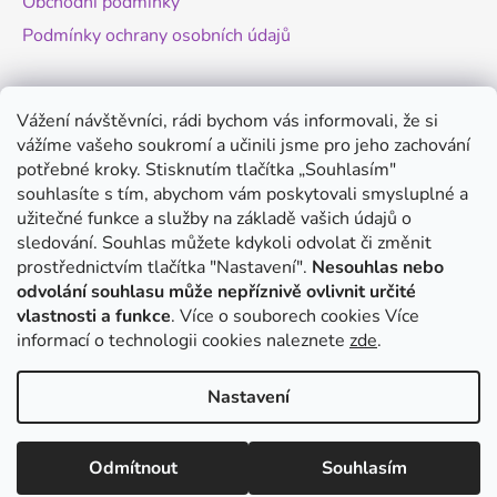
Obchodní podmínky
Podmínky ochrany osobních údajů
Novinky
Vážení návštěvníci, rádi bychom vás informovali, že si
vážíme vašeho soukromí a učinili jsme pro jeho zachování
Změny legislativy pro provoz dronů - od
potřebné kroky. Stisknutím tlačítka „Souhlasím"
1.9.2025
souhlasíte s tím, abychom vám poskytovali smysluplné a
20.8.2025
užitečné funkce a služby na základě vašich údajů o
Antigravity A1 - revoluční minidron s 360°
sledování. Souhlas můžete kdykoli odvolat či změnit
kamerou
prostřednictvím tlačítka "Nastavení".
Nesouhlas nebo
odvolání souhlasu může nepříznivě ovlivnit určité
20.8.2025
vlastnosti a funkce
. Více o souborech cookies
Více
DJI Mini 5 Pro - co víme o novém modelu?
informací o technologii cookies naleznete
zde
.
14.8.2025
Nastavení
Vytvořil Shoptet
Odmítnout
Souhlasím
Copyright 2026
Eko Drony
. Všechna práva vyhrazena.