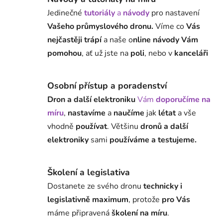
Jedinečné
tutoriály
a
návody
pro nastavení
Vašeho průmyslového dronu.
Víme co
Vás
nejčastěji trápí
a naše o
nline návody Vám
pomohou
, ať už jste na
poli
, nebo v
kanceláři
Osobní přístup a poradenství
Dron a další elektroniku
Vám
doporučíme na
míru
,
nastavíme
a
naučíme
jak
létat
a vše
vhodně
používat
. Většinu
dronů a další
elektroniky
sami
používáme a testujeme.
Školení a legislativa
Dostanete ze svého dronu
technicky i
legislativně maximum
, protože
pro Vás
máme připravená
školení na míru
.