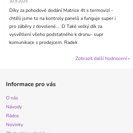
30.9.2025
Díky za pohodové dodání Matrice 4t s termovizí -
chtěli jsme to na kontroly panelů a funguje super i
pro záběry z dovolené... :D Také velký dík za
vysvětlení všeho podstatného k dronu- supr
komunikace s prodejcem. Radek
Zobrazit další hodnocení
Z
á
Informace pro vás
p
a
O nás
t
Návody
í
Rádce
Novinky