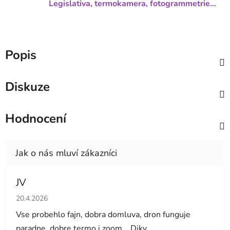
Legislativa, termokamera, fotogrammetrie...
Popis
Diskuze
Hodnocení
JV
Hodnocení obchodu je 5 z 5 hvězdiček.
20.4.2026
Vse probehlo fajn, dobra domluva, dron funguje
paradne, dobre termo i zoom... Diky