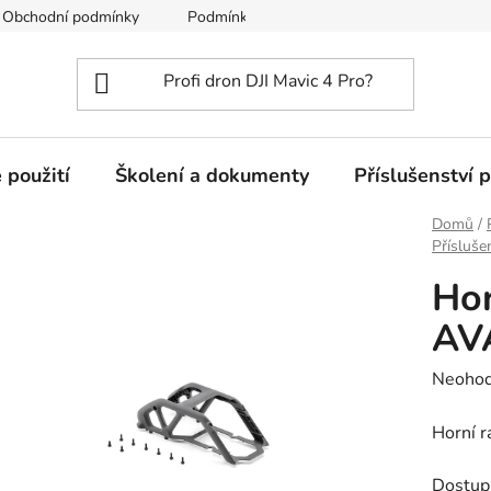
Obchodní podmínky
Podmínky ochrany osobních údajů
 použití
Školení a dokumenty
Příslušenství 
Domů
/
Přísluše
Hor
AV
Průměr
Neoho
hodnoc
Horní r
produk
je
Dostup