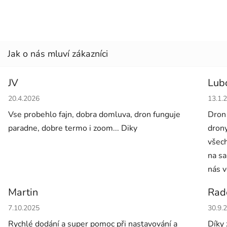
JV
Lub
Hodnocení obchodu je 5 z 5 hvězdiček.
Hodno
20.4.2026
13.1.
Vse probehlo fajn, dobra domluva, dron funguje
Dron
paradne, dobre termo i zoom... Diky
drony
všech
na sa
nás v
Martin
Rad
Hodnocení obchodu je 5 z 5 hvězdiček.
Hodno
7.10.2025
30.9.
Rychlé dodání a super pomoc při nastavování a
Díky 