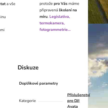
protože
pro Vás
máme
état
a vše
připravená
školení na
míru
.
Legislativa,
šinu
termokamera,
fotogrammetrie...
ami
Diskuze
Doplňkové parametry
Příslušenství
Kategorie
pro DJI
Avata