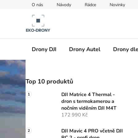
Přejít
O nás
Návody
Rádce
Novinky
na
obsah
Drony DJI
Drony Autel
Drony dle
P
Top 10 produktů
o
s
DJI Matrice 4 Thermal -
t
dron s termokamerou a
r
nočním viděním DJI M4T
a
172 990 Kč
n
n
DJI Mavic 4 PRO včetně DJI
RC 2 - profi dron