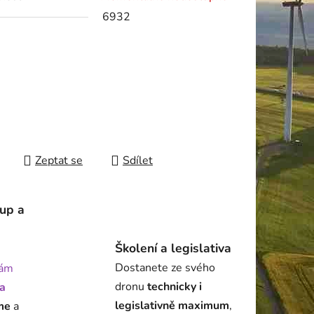
6932
ek.
Zeptat se
Sdílet
tup a
Školení a legislativa
Dostanete ze svého
ám
dronu
technicky i
a
legislativně maximum
,
me
a