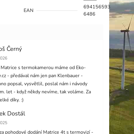
694156593
EAN
6486
oš Černý
cení obchodu je 5 z 5 hvězdiček.
2026
 Matrice s termokamerou máme od Eko-
.cz - předával nám jen pan Klenbauer -
no popsal, vysvětlil, poslal nám i návody
m. let - když někdy nevíme, tak voláme. Za
elké díky. :)
ek Dostál
cení obchodu je 5 z 5 hvězdiček.
2025
za pohodové dodání Matrice 4t s termovizí -