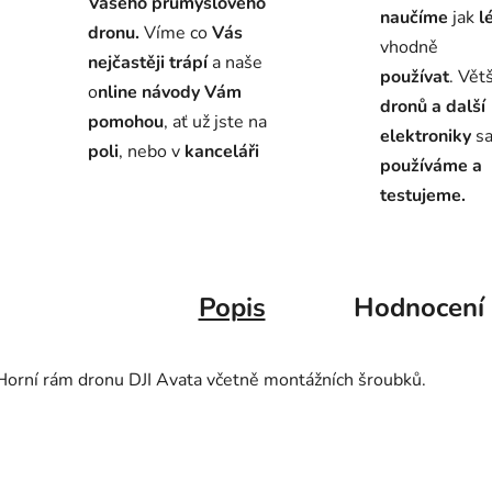
Vašeho průmyslového
naučíme
jak
l
dronu.
Víme co
Vás
vhodně
nejčastěji trápí
a naše
používat
. Vět
o
nline návody Vám
dronů a další
pomohou
, ať už jste na
elektroniky
s
poli
, nebo v
kanceláři
používáme a
testujeme.
Popis
Hodnocení
Horní rám dronu DJI Avata včetně montážních šroubků.