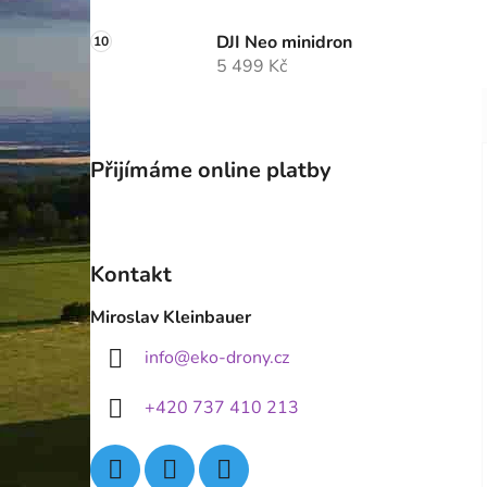
DJI Neo minidron
5 499 Kč
Přijímáme online platby
Kontakt
Miroslav Kleinbauer
info
@
eko-drony.cz
+420 737 410 213