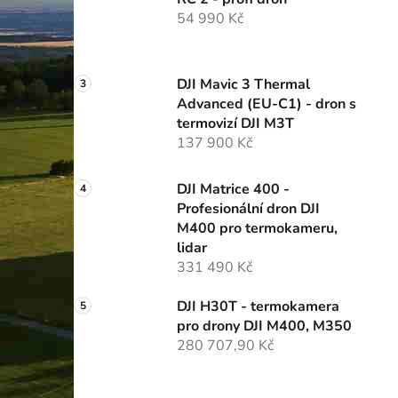
í
54 990 Kč
p
a
n
DJI Mavic 3 Thermal
e
Advanced (EU-C1) - dron s
l
termovizí DJI M3T
137 900 Kč
DJI Matrice 400 -
Profesionální dron DJI
M400 pro termokameru,
lidar
331 490 Kč
DJI H30T - termokamera
pro drony DJI M400, M350
280 707,90 Kč