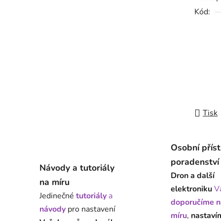
0,0
Kód:
z
5
hvězdič
Tisk
Osobní přís
poradenství
Návody a tutoriály
Dron a další
na míru
elektroniku
V
Jedinečné
tutoriály
a
doporučíme n
návody
pro nastavení
míru
,
nastaví