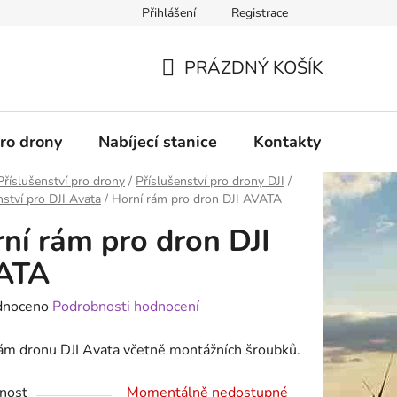
Přihlášení
Registrace
PRÁZDNÝ KOŠÍK
NÁKUPNÍ
KOŠÍK
pro drony
Nabíjecí stanice
Kontakty
Služb
Příslušenství pro drony
/
Příslušenství pro drony DJI
/
nství pro DJI Avata
/
Horní rám pro dron DJI AVATA
ní rám pro dron DJI
ATA
né
dnoceno
Podrobnosti hodnocení
ení
ám dronu DJI Avata včetně montážních šroubků.
tu
nost
Momentálně nedostupné