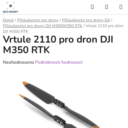
Přejít
Hledat
NÁKUP
na
KOŠÍK
obsah
Domů
/
Příslušenství pro drony
/
Příslušenství pro drony DJI
/
Příslušenství pro drony DJI M300/M350 RTK
/
Vrtule 2110 pro dron
DJI M350 RTK
Vrtule 2110 pro dron DJI
M350 RTK
Průměrné
Neohodnoceno
Podrobnosti hodnocení
hodnocení
produktu
je
0,0
z
5
hvězdiček.