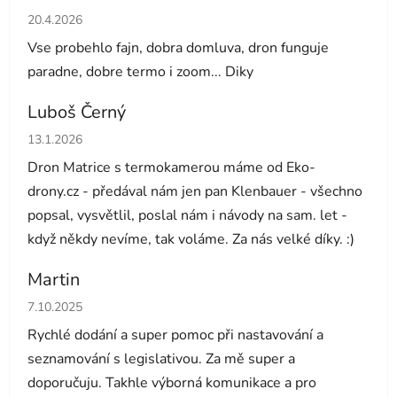
Hodnocení obchodu je 5 z 5 hvězdiček.
20.4.2026
Vse probehlo fajn, dobra domluva, dron funguje
paradne, dobre termo i zoom... Diky
Luboš Černý
Hodnocení obchodu je 5 z 5 hvězdiček.
13.1.2026
Dron Matrice s termokamerou máme od Eko-
drony.cz - předával nám jen pan Klenbauer - všechno
popsal, vysvětlil, poslal nám i návody na sam. let -
když někdy nevíme, tak voláme. Za nás velké díky. :)
Martin
Hodnocení obchodu je 5 z 5 hvězdiček.
7.10.2025
Rychlé dodání a super pomoc při nastavování a
seznamování s legislativou. Za mě super a
doporučuju. Takhle výborná komunikace a pro