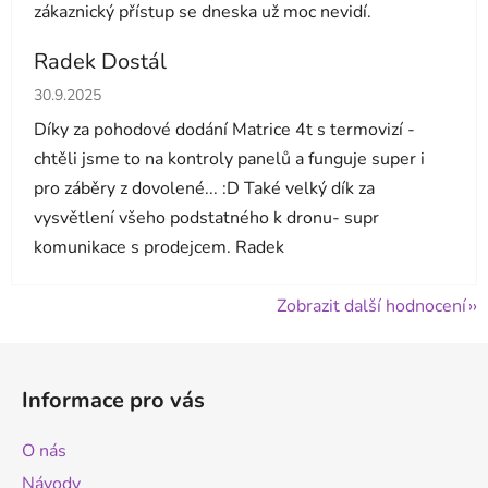
zákaznický přístup se dneska už moc nevidí.
Radek Dostál
Hodnocení obchodu je 5 z 5 hvězdiček.
30.9.2025
Díky za pohodové dodání Matrice 4t s termovizí -
chtěli jsme to na kontroly panelů a funguje super i
pro záběry z dovolené... :D Také velký dík za
vysvětlení všeho podstatného k dronu- supr
komunikace s prodejcem. Radek
Zobrazit další hodnocení
Z
á
Informace pro vás
p
a
O nás
t
Návody