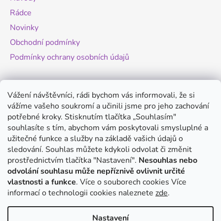
í
Rádce
Novinky
Obchodní podmínky
Podmínky ochrany osobních údajů
Novinky
Vážení návštěvníci, rádi bychom vás informovali, že si
vážíme vašeho soukromí a učinili jsme pro jeho zachování
Změny legislativy pro provoz dronů - od
potřebné kroky. Stisknutím tlačítka „Souhlasím"
1.9.2025
souhlasíte s tím, abychom vám poskytovali smysluplné a
20.8.2025
užitečné funkce a služby na základě vašich údajů o
Antigravity A1 - revoluční minidron s 360°
sledování. Souhlas můžete kdykoli odvolat či změnit
kamerou
prostřednictvím tlačítka "Nastavení".
Nesouhlas nebo
odvolání souhlasu může nepříznivě ovlivnit určité
20.8.2025
vlastnosti a funkce
. Více o souborech cookies
Více
DJI Mini 5 Pro - co víme o novém modelu?
informací o technologii cookies naleznete
zde
.
14.8.2025
Nastavení