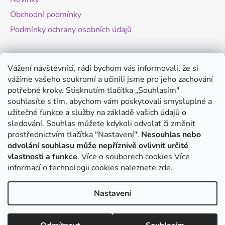
Obchodní podmínky
Podmínky ochrany osobních údajů
Novinky
Vážení návštěvníci, rádi bychom vás informovali, že si
vážíme vašeho soukromí a učinili jsme pro jeho zachování
Změny legislativy pro provoz dronů - od
potřebné kroky. Stisknutím tlačítka „Souhlasím"
1.9.2025
souhlasíte s tím, abychom vám poskytovali smysluplné a
20.8.2025
užitečné funkce a služby na základě vašich údajů o
Antigravity A1 - revoluční minidron s 360°
sledování. Souhlas můžete kdykoli odvolat či změnit
kamerou
prostřednictvím tlačítka "Nastavení".
Nesouhlas nebo
odvolání souhlasu může nepříznivě ovlivnit určité
20.8.2025
vlastnosti a funkce
. Více o souborech cookies
Více
DJI Mini 5 Pro - co víme o novém modelu?
informací o technologii cookies naleznete
zde
.
14.8.2025
Nastavení
Vytvořil Shoptet