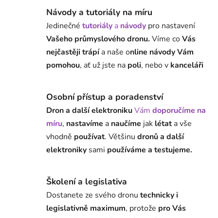
Návody a tutoriály na míru
Jedinečné
tutoriály
a
návody
pro nastavení
Vašeho průmyslového dronu.
Víme co
Vás
nejčastěji trápí
a naše o
nline návody Vám
pomohou
, ať už jste na
poli
, nebo v
kanceláři
Osobní přístup a poradenství
Dron a další elektroniku
Vám
doporučíme na
míru
,
nastavíme
a
naučíme
jak
létat
a vše
vhodně
používat
. Většinu
dronů a další
elektroniky
sami
používáme a testujeme.
Školení a legislativa
Dostanete ze svého dronu
technicky i
legislativně maximum
, protože
pro Vás