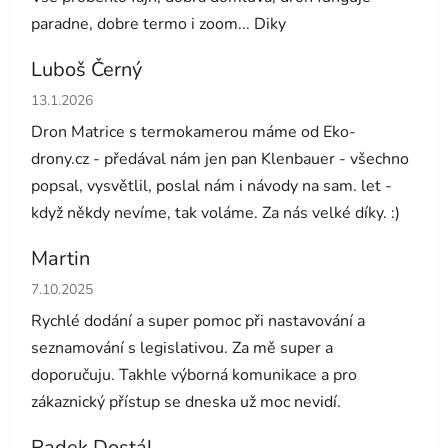
paradne, dobre termo i zoom... Diky
Luboš Černý
Hodnocení obchodu je 5 z 5 hvězdiček.
13.1.2026
Dron Matrice s termokamerou máme od Eko-
drony.cz - předával nám jen pan Klenbauer - všechno
popsal, vysvětlil, poslal nám i návody na sam. let -
když někdy nevíme, tak voláme. Za nás velké díky. :)
Martin
Hodnocení obchodu je 5 z 5 hvězdiček.
7.10.2025
Rychlé dodání a super pomoc při nastavování a
seznamování s legislativou. Za mě super a
doporučuju. Takhle výborná komunikace a pro
zákaznický přístup se dneska už moc nevidí.
Radek Dostál