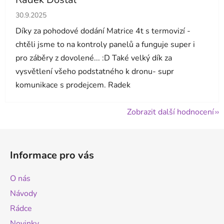
Hodnocení obchodu je 5 z 5 hvězdiček.
30.9.2025
Díky za pohodové dodání Matrice 4t s termovizí -
chtěli jsme to na kontroly panelů a funguje super i
pro záběry z dovolené... :D Také velký dík za
vysvětlení všeho podstatného k dronu- supr
komunikace s prodejcem. Radek
Zobrazit další hodnocení
Z
á
Informace pro vás
p
a
O nás
t
Návody
í
Rádce
Novinky