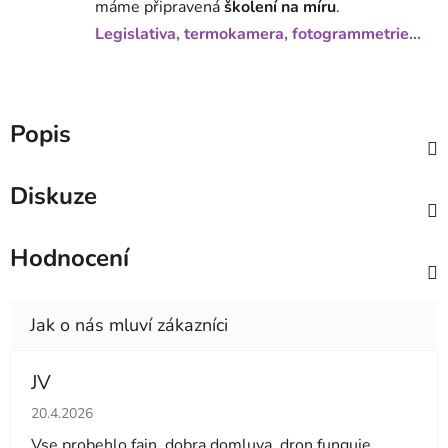
máme připravená
školení na míru
.
Legislativa, termokamera, fotogrammetrie...
Popis
Diskuze
Hodnocení
JV
Hodnocení obchodu je 5 z 5 hvězdiček.
20.4.2026
Vse probehlo fajn, dobra domluva, dron funguje