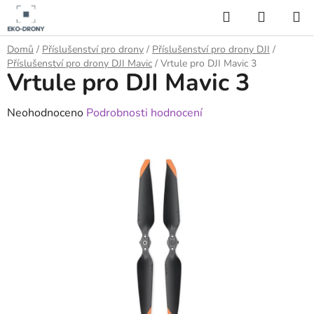
Přejít
Hledat
NÁKUP
na
KOŠÍK
obsah
Domů
/
Příslušenství pro drony
/
Příslušenství pro drony DJI
/
Příslušenství pro drony DJI Mavic
/
Vrtule pro DJI Mavic 3
Vrtule pro DJI Mavic 3
Průměrné
Neohodnoceno
Podrobnosti hodnocení
hodnocení
produktu
je
0,0
z
5
hvězdiček.