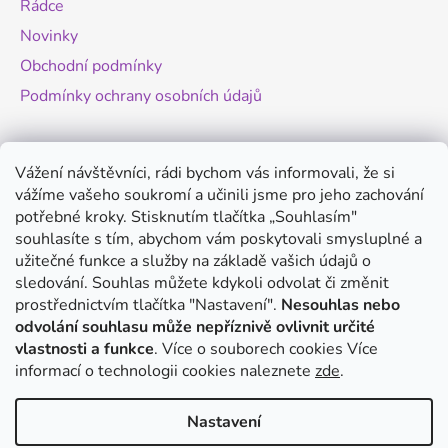
Rádce
Novinky
Obchodní podmínky
Podmínky ochrany osobních údajů
Novinky
Vážení návštěvníci, rádi bychom vás informovali, že si
vážíme vašeho soukromí a učinili jsme pro jeho zachování
Změny legislativy pro provoz dronů - od
potřebné kroky. Stisknutím tlačítka „Souhlasím"
1.9.2025
souhlasíte s tím, abychom vám poskytovali smysluplné a
20.8.2025
užitečné funkce a služby na základě vašich údajů o
Antigravity A1 - revoluční minidron s 360°
sledování. Souhlas můžete kdykoli odvolat či změnit
kamerou
prostřednictvím tlačítka "Nastavení".
Nesouhlas nebo
odvolání souhlasu může nepříznivě ovlivnit určité
20.8.2025
vlastnosti a funkce
. Více o souborech cookies
Více
DJI Mini 5 Pro - co víme o novém modelu?
informací o technologii cookies naleznete
zde
.
14.8.2025
Nastavení