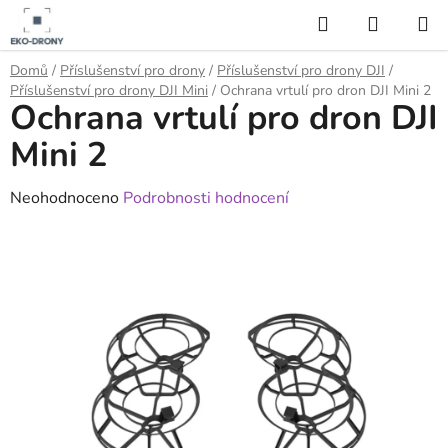
Přejít
Hledat
NÁKUP
na
KOŠÍK
obsah
Domů
/
Příslušenství pro drony
/
Příslušenství pro drony DJI
/
Příslušenství pro drony DJI Mini
/
Ochrana vrtulí pro dron DJI Mini 2
Ochrana vrtulí pro dron DJI
Mini 2
Průměrné
Neohodnoceno
Podrobnosti hodnocení
hodnocení
produktu
je
0,0
z
5
hvězdiček.