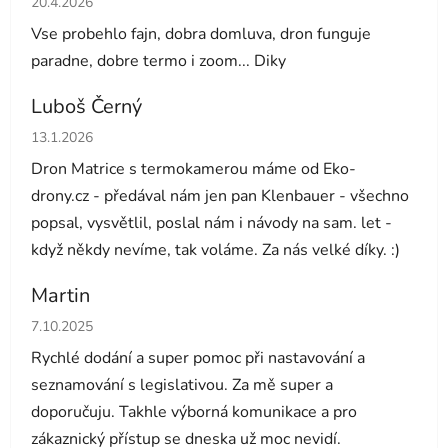
20.4.2026
Vse probehlo fajn, dobra domluva, dron funguje
paradne, dobre termo i zoom... Diky
Luboš Černý
Hodnocení obchodu je 5 z 5 hvězdiček.
13.1.2026
Dron Matrice s termokamerou máme od Eko-
drony.cz - předával nám jen pan Klenbauer - všechno
popsal, vysvětlil, poslal nám i návody na sam. let -
když někdy nevíme, tak voláme. Za nás velké díky. :)
Martin
Hodnocení obchodu je 5 z 5 hvězdiček.
7.10.2025
Rychlé dodání a super pomoc při nastavování a
seznamování s legislativou. Za mě super a
doporučuju. Takhle výborná komunikace a pro
zákaznický přístup se dneska už moc nevidí.