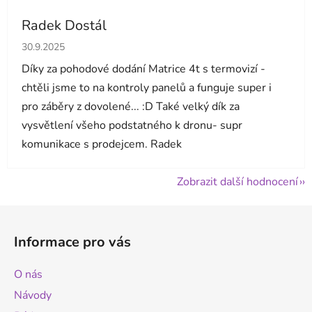
Radek Dostál
Hodnocení obchodu je 5 z 5 hvězdiček.
30.9.2025
Díky za pohodové dodání Matrice 4t s termovizí -
chtěli jsme to na kontroly panelů a funguje super i
pro záběry z dovolené... :D Také velký dík za
vysvětlení všeho podstatného k dronu- supr
komunikace s prodejcem. Radek
Zobrazit další hodnocení
Z
á
Informace pro vás
p
a
O nás
t
Návody
í