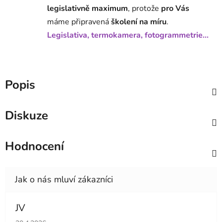
legislativně maximum
, protože
pro Vás
máme připravená
školení na míru
.
Legislativa, termokamera, fotogrammetrie...
Popis
Diskuze
Hodnocení
JV
Hodnocení obchodu je 5 z 5 hvězdiček.