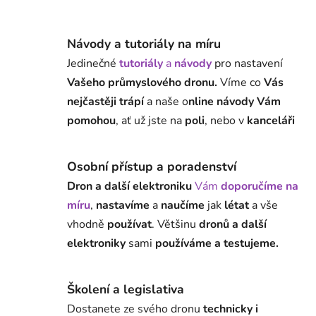
Návody a tutoriály na míru
Jedinečné
tutoriály
a
návody
pro nastavení
Vašeho průmyslového dronu.
Víme co
Vás
nejčastěji trápí
a naše o
nline návody Vám
pomohou
, ať už jste na
poli
, nebo v
kanceláři
Osobní přístup a poradenství
Dron a další elektroniku
Vám
doporučíme na
míru
,
nastavíme
a
naučíme
jak
létat
a vše
vhodně
používat
. Většinu
dronů a další
elektroniky
sami
používáme a testujeme.
Školení a legislativa
Dostanete ze svého dronu
technicky i