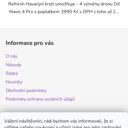
Refresh Havarijní krytí umožňuje - 4 výměny dronu DJI
Mavic 4 Pro s poplatkem 3990 Kč s DPH z toho až 2...
Z
á
Informace pro vás
p
a
O nás
t
Návody
í
Rádce
Novinky
Obchodní podmínky
Podmínky ochrany osobních údajů
Novinky
Vážení návštěvníci, rádi bychom vás informovali, že si
vážíme vašeho soukromí a učinili jsme pro jeho zachování