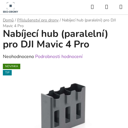
Přejít
Hledat
NÁKUP
na
KOŠÍK
obsah
Domů
/
Příslušenství pro drony
/
Nabíjecí hub (paralelní) pro DJI
Mavic 4 Pro
Nabíjecí hub (paralelní)
pro DJI Mavic 4 Pro
Průměrné
Neohodnoceno
Podrobnosti hodnocení
hodnocení
NOVINKA
produktu
TIP
je
0,0
z
5
hvězdiček.