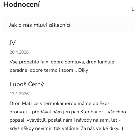
Hodnocení
JV
Hodnocení obchodu je 5 z 5 hvězdiček.
20.4.2026
Vse probehlo fajn, dobra domluva, dron funguje
paradne, dobre termo i zoom... Diky
Luboš Černý
Hodnocení obchodu je 5 z 5 hvězdiček.
13.1.2026
Dron Matrice s termokamerou máme od Eko-
drony.cz - předával nám jen pan Klenbauer - všechno
popsal, vysvětlil, poslal nám i návody na sam. let -
když někdy nevíme, tak voláme. Za nás velké díky. :)