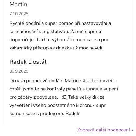
Martin
Hodnocení obchodu je 5 z 5 hvězdiček.
7.10.2025
Rychlé dodání a super pomoc při nastavování a
seznamování s legislativou. Za mě super a
doporučuju. Takhle výborná komunikace a pro
zákaznický přístup se dneska už moc nevidí.
Radek Dostál
Hodnocení obchodu je 5 z 5 hvězdiček.
30.9.2025
Díky za pohodové dodání Matrice 4t s termovizí -
chtěli jsme to na kontroly panelů a funguje super i
pro záběry z dovolené... :D Také velký dík za
vysvětlení všeho podstatného k dronu- supr
komunikace s prodejcem. Radek
Zobrazit další hodnocení