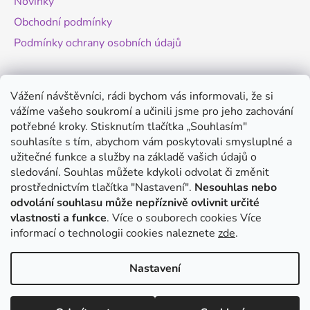
Novinky
Obchodní podmínky
Podmínky ochrany osobních údajů
Novinky
Vážení návštěvníci, rádi bychom vás informovali, že si
vážíme vašeho soukromí a učinili jsme pro jeho zachování
Změny legislativy pro provoz dronů - od
potřebné kroky. Stisknutím tlačítka „Souhlasím"
1.9.2025
souhlasíte s tím, abychom vám poskytovali smysluplné a
20.8.2025
užitečné funkce a služby na základě vašich údajů o
Antigravity A1 - revoluční minidron s 360°
sledování. Souhlas můžete kdykoli odvolat či změnit
kamerou
prostřednictvím tlačítka "Nastavení".
Nesouhlas nebo
odvolání souhlasu může nepříznivě ovlivnit určité
20.8.2025
vlastnosti a funkce
. Více o souborech cookies
Více
DJI Mini 5 Pro - co víme o novém modelu?
informací o technologii cookies naleznete
zde
.
14.8.2025
Nastavení
Vytvořil Shoptet