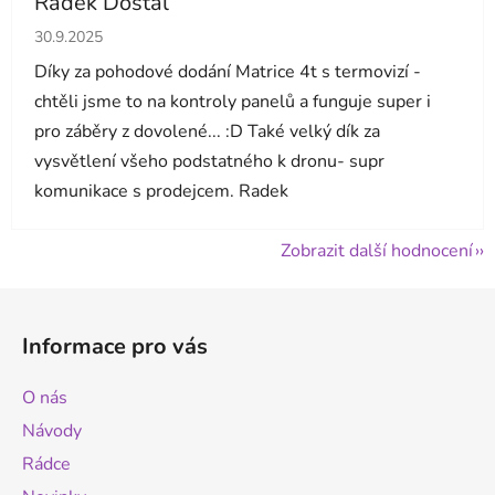
Radek Dostál
Hodnocení obchodu je 5 z 5 hvězdiček.
30.9.2025
Díky za pohodové dodání Matrice 4t s termovizí -
chtěli jsme to na kontroly panelů a funguje super i
pro záběry z dovolené... :D Také velký dík za
vysvětlení všeho podstatného k dronu- supr
komunikace s prodejcem. Radek
Zobrazit další hodnocení
Z
á
Informace pro vás
p
a
O nás
t
Návody
í
Rádce