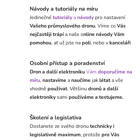
Návody a tutoriály na míru
Jedinečné
tutoriály
a
návody
pro nastavení
Vašeho průmyslového dronu.
Víme co
Vás
nejčastěji trápí
a naše o
nline návody Vám
pomohou
, ať už jste na
poli
, nebo v
kanceláři
Osobní přístup a poradenství
Dron a další elektroniku
Vám
doporučíme na
míru
,
nastavíme
a
naučíme
jak
létat
a vše
vhodně
používat
. Většinu
dronů a další
elektroniky
sami
používáme a testujeme.
Školení a legislativa
Dostanete ze svého dronu
technicky i
legislativně maximum
, protože
pro Vás