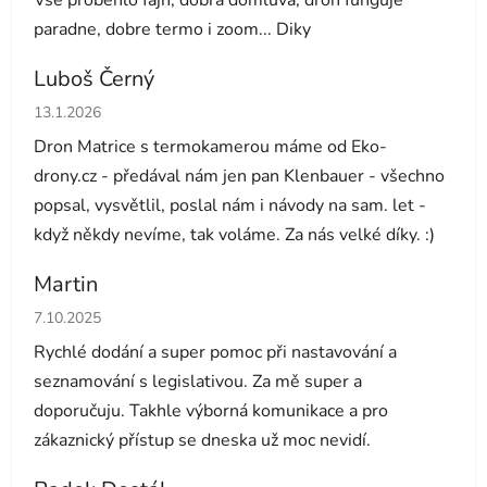
Vse probehlo fajn, dobra domluva, dron funguje
paradne, dobre termo i zoom... Diky
Luboš Černý
Hodnocení obchodu je 5 z 5 hvězdiček.
13.1.2026
Dron Matrice s termokamerou máme od Eko-
drony.cz - předával nám jen pan Klenbauer - všechno
popsal, vysvětlil, poslal nám i návody na sam. let -
když někdy nevíme, tak voláme. Za nás velké díky. :)
Martin
Hodnocení obchodu je 5 z 5 hvězdiček.
7.10.2025
Rychlé dodání a super pomoc při nastavování a
seznamování s legislativou. Za mě super a
doporučuju. Takhle výborná komunikace a pro
zákaznický přístup se dneska už moc nevidí.