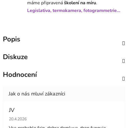
máme připravená
školení na míru
.
Legislativa, termokamera, fotogrammetrie...
Popis
Diskuze
Hodnocení
JV
Hodnocení obchodu je 5 z 5 hvězdiček.
20.4.2026