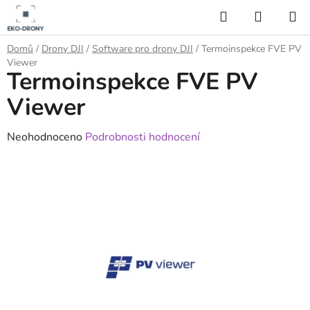
Přejít
Hledat
NÁKUP
na
KOŠÍK
obsah
Domů
/
Drony DJI
/
Software pro drony DJI
/
Termoinspekce FVE PV
Viewer
Termoinspekce FVE PV
Viewer
Průměrné
Neohodnoceno
Podrobnosti hodnocení
hodnocení
produktu
je
0,0
z
5
hvězdiček.