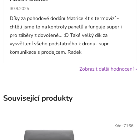
Hodnocení obchodu je 5 z 5 hvězdiček.
30.9.2025
Díky za pohodové dodání Matrice 4t s termovizí -
chtěli jsme to na kontroly panelů a funguje super i
pro záběry z dovolené... :D Také velký dík za
vysvětlení všeho podstatného k dronu- supr
komunikace s prodejcem. Radek
Zobrazit další hodnocení
Související produkty
Kód:
7166