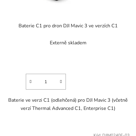
Baterie C1 pro dron DJI Mavic 3 ve verzích C1
Průměrné
Externě skladem
hodnocení
produktu
je
4,8
z
5
hvězdiček.
Baterie ve verzi C1 (odlehčená) pro DJI Mavic 3 (včetně
verzí Thermal Advanced C1, Enterprise C1)
Kód:
DJIM0240E-03