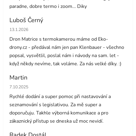
paradne, dobre termo i zoom... Diky
Luboš Černý
Hodnocení obchodu je 5 z 5 hvězdiček.
13.1.2026
Dron Matrice s termokamerou máme od Eko-
drony.cz - předával nám jen pan Klenbauer - všechno
popsal, vysvětlil, poslal nám i návody na sam. let -
když někdy nevíme, tak voláme. Za nás velké díky. :)
Martin
Hodnocení obchodu je 5 z 5 hvězdiček.
7.10.2025
Rychlé dodání a super pomoc při nastavování a
seznamování s legislativou. Za mě super a
doporučuju. Takhle výborná komunikace a pro
zákaznický přístup se dneska už moc nevidí.
Radek Dostál