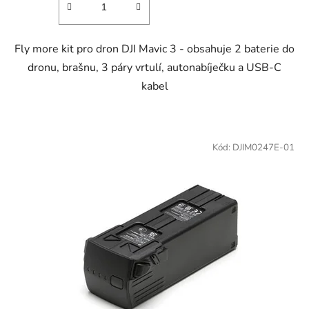
z
5
hvězdiček.
Fly more kit pro dron DJI Mavic 3 - obsahuje 2 baterie do
dronu, brašnu, 3 páry vrtulí, autonabíječku a USB-C
kabel
Kód:
DJIM0247E-01