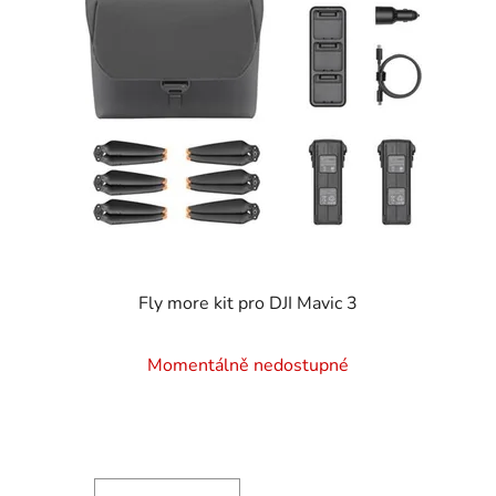
Fly more kit pro DJI Mavic 3
Průměrné
Momentálně nedostupné
hodnocení
produktu
je
4,5