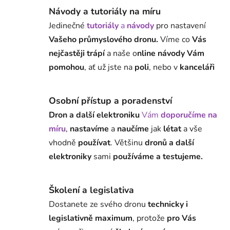
Návody a tutoriály na míru
Jedinečné
tutoriály
a
návody
pro nastavení
Vašeho průmyslového dronu.
Víme co
Vás
nejčastěji trápí
a naše o
nline návody Vám
pomohou
, ať už jste na
poli
, nebo v
kanceláři
Osobní přístup a poradenství
Dron a další elektroniku
Vám
doporučíme na
míru
,
nastavíme
a
naučíme
jak
létat
a vše
vhodně
používat
. Většinu
dronů a další
elektroniky
sami
používáme a testujeme.
Školení a legislativa
Dostanete ze svého dronu
technicky i
legislativně maximum
, protože
pro Vás