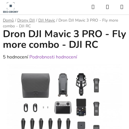
Přejít
Hledat
NÁKUP
na
KOŠÍK
obsah
Domů
/
Drony DJI
/
DJI Mavic
/
Dron DJI Mavic 3 PRO - Fly more
combo - DJI RC
Dron DJI Mavic 3 PRO - Fly
more combo - DJI RC
Průměrné
5 hodnocení
Podrobnosti hodnocení
hodnocení
produktu
je
4,6
z
5
hvězdiček.