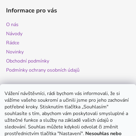
á
Informace pro vás
p
a
O nás
t
Návody
í
Rádce
Novinky
Obchodní podmínky
Podmínky ochrany osobních údajů
Novinky
Vážení návštěvníci, rádi bychom vás informovali, že si
vážíme vašeho soukromí a učinili jsme pro jeho zachování
Změny legislativy pro provoz dronů - od
potřebné kroky. Stisknutím tlačítka „Souhlasím"
1.9.2025
souhlasíte s tím, abychom vám poskytovali smysluplné a
20.8.2025
užitečné funkce a služby na základě vašich údajů o
Antigravity A1 - revoluční minidron s 360°
sledování. Souhlas můžete kdykoli odvolat či změnit
kamerou
prostřednictvím tlačítka "Nastavení".
Nesouhlas nebo