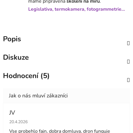
máme připravená
školení na míru
.
Legislativa, termokamera, fotogrammetrie...
Popis
Diskuze
Hodnocení (5)
JV
Hodnocení obchodu je 5 z 5 hvězdiček.
20.4.2026
Vse probehlo fajn, dobra domluva, dron funguje