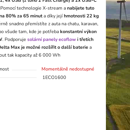
, 4x USB (z toho 2 Fast Charge) a 2x USB-C
Pomocí technologie X-stream a
nabijete tuto
 na 80% za 65 minut
a díky její
hmotnosti 22 kg
rně snadno přemístíte z auta na chatu, karavan,
ek.
bo všude tam, kde je potřeba
konstantní výkon
W
. Podporuje
solární panely ecoflow
i třetích
Delta Max je možné rozšířit o další baterie
a
ut tak kapacity až 6 000 Wh
nost
Momentálně nedostupné
1ECO1600