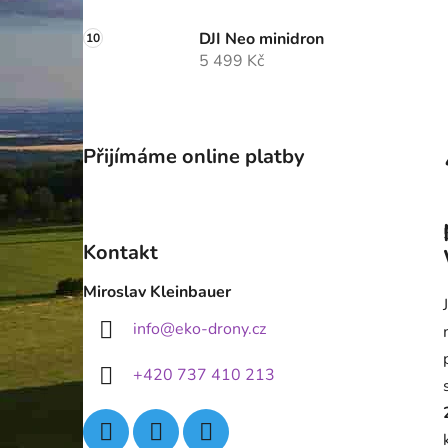
DJI Neo minidron
5 499 Kč
Přijímáme online platby
Kontakt
Miroslav Kleinbauer
info
@
eko-drony.cz
+420 737 410 213