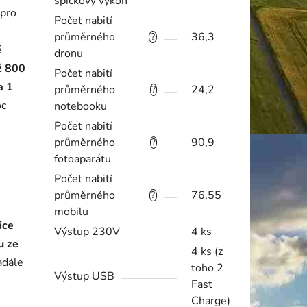
špičkový výkon
 pro
Počet nabití
průměrného
36,3
?
é
dronu
ž 800
Počet nabití
a 1
průměrného
24,2
?
oc
notebooku
Počet nabití
průměrného
90,9
?
fotoaparátu
Počet nabití
průměrného
76,55
?
mobilu
ice
Výstup 230V
4 ks
u ze
4 ks (z
adále
toho 2
Výstup USB
Fast
Charge)