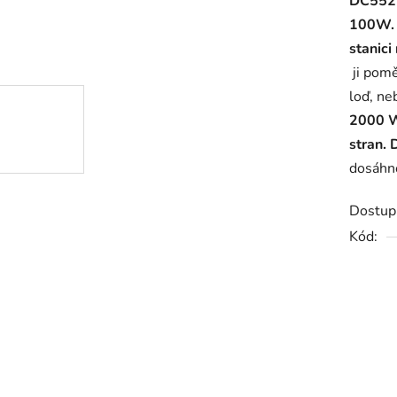
DC5521
4,2
100W.
z
stanici
5
ji pomě
hvězdič
loď, ne
2000 
stran. 
dosáhno
Dostup
Kód: