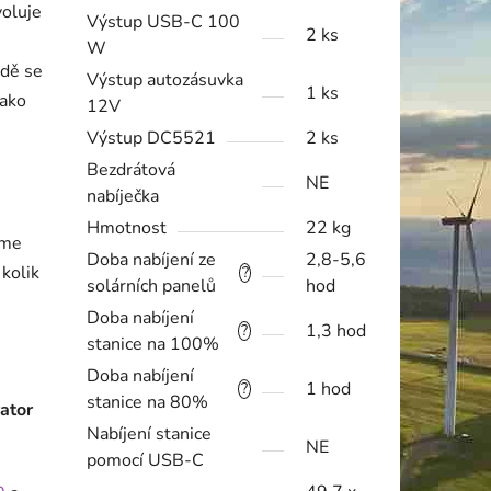
oluje
Výstup USB-C 100
2 ks
W
adě se
Výstup autozásuvka
1 ks
jako
12V
Výstup DC5521
2 ks
Bezdrátová
NE
nabíječka
Hmotnost
22 kg
eme
Doba nabíjení ze
2,8-5,6
kolik
?
solárních panelů
hod
Doba nabíjení
1,3 hod
?
stanice na 100%
Doba nabíjení
1 hod
?
stanice na 80%
ator
Nabíjení stanice
NE
pomocí USB-C