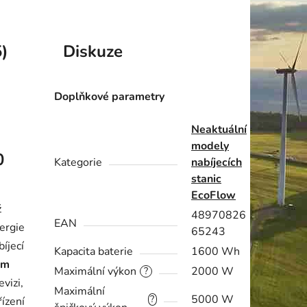
)
Diskuze
Doplňkové parametry
Neaktuální
modely
0
Kategorie
nabíjecích
stanic
EcoFlow
ž
48970826
EAN
nergie
65243
bíjecí
Kapacita baterie
1600 Wh
em
Maximální výkon
2000 W
?
vizi,
Maximální
5000 W
?
řízení