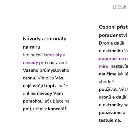
Tisk
Osobní přís
poradenství
Návody a tutoriály
Dron a další
na míru
elektroniku
V
Jedinečné
tutoriály
a
doporučíme n
návody
pro nastavení
míru
,
nastaví
Vašeho průmyslového
naučíme
jak
l
dronu.
Víme co
Vás
vhodně
nejčastěji trápí
a naše
používat
. Vět
o
nline návody Vám
dronů a další
pomohou
, ať už jste na
elektroniky
s
poli
, nebo v
kanceláři
používáme a
testujeme.