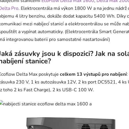
nabíjecími stanicemi
EcoFlow Delta Max 1600
,
Delta Max 200
Delta Pro
. Elektrocentrála má výkon 1800 W a na jednu nádrž 
objemu 4 litry benzínu, dokáže dodat kapacitu 5400 Wh. Díky 
komunikaci mezi nabíjecí stanicí a elektrocentrálou se může nab
spouštět a vypínat automaticky. (Elektrocentrála Smart Genera
má integrovanou baterii pro samostatné nastartování)
Jaká zásuvky jsou k dispozici? Jak na sol
nabíjení stanice?
Ecoflow Delta Max poskytuje
celkem 13 výstupů pro nabíjení
:
zásuvka 230 V, 1 ks autozásuvka 12V, 2 ks port DC5521, 4 ks
(z toho 2 ks Fast Charge), 2 ks USB-C 100 W.