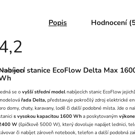
Popis
Hodnocení (5
4,2
Průměrné
hodnocení
Nabíjecí stanice EcoFlow Delta Max 160
5 hodnocení
produktu
je
Wh
4,2
z
5
Jedná se o
vyšší střední model
nabíjecích stanic EcoFlow jejich
hvězdiček.
modelová
řada Delta,
představuje pokročilý zdroj elektrické e
pro domy, chaty, karavany, lodě či další podobné místa. Jde o na
stanici
s vysokou kapacitou 1600 Wh
a poskytovaným
výkon
2400 W
(špičkově 5000 W), který dovoluje napájet lednici, tele
kávovar či nabíjet zároveň notebook, telefon a další podobná za