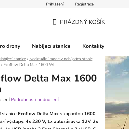
Přihlášení
Registrace
PRÁZDNÝ KOŠÍK
NÁKUPNÍ
KOŠÍK
pro drony
Nabíjecí stanice
Kontakty
Služb
Nabíjecí stanice
/
Neaktuální modely nabíjecích stanic
/
Ecoflow Delta Max 1600 Wh
flow Delta Max 1600
h
né
ocení
Podrobnosti hodnocení
ení
í stanice
Ecoflow Delta Max
s kapacitou
1600
tu
ízí
výstupy: 4x 230 V, 1x autozásuvka 12V, 2x