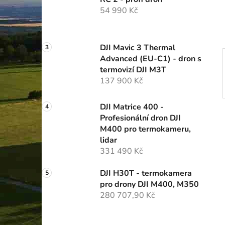
í
54 990 Kč
p
a
n
DJI Mavic 3 Thermal
e
Advanced (EU-C1) - dron s
l
termovizí DJI M3T
137 900 Kč
DJI Matrice 400 -
Profesionální dron DJI
M400 pro termokameru,
lidar
331 490 Kč
DJI H30T - termokamera
pro drony DJI M400, M350
280 707,90 Kč