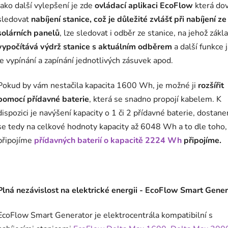
Jako další vylepšení je zde
ovládací aplikaci EcoFlow
která dov
sledovat
nabíjení stanice, což je důležité zvlášť při nabíjení ze
solárních panelů
, lze sledovat i odběr ze stanice, na jehož zákl
vypočítává výdrž stanice s aktuálním odběrem
a další funkce 
je vypínání a zapínání jednotlivých zásuvek apod.
Pokud by vám nestačila kapacita 1600 Wh, je možné ji
rozšířit
pomocí přídavné baterie
, která se snadno propojí kabelem. K
dispozici je navýšení kapacity o 1 či 2 přídavné baterie, dostan
se tedy na celkové hodnoty kapacity až 6048 Wh a to dle toho, 
připojíme
přídavných baterií o kapacitě 2224 Wh
připojíme.
Plná nezávislost na elektrické energii - EcoFlow Smart Gener
EcoFlow Smart Generator je elektrocentrála kompatibilní s