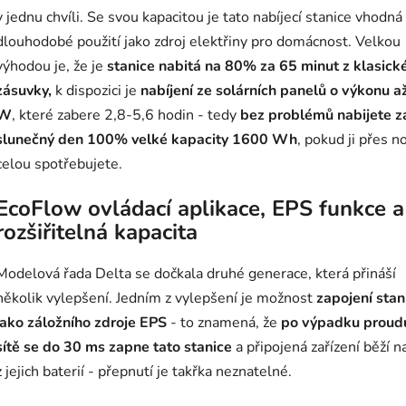
v jednu chvíli. Se svou kapacitou je tato nabíjecí stanice vhodná
dlouhodobé použití jako zdroj elektřiny pro domácnost. Velkou
výhodou je, že je
stanice nabitá na 80% za 65 minut z klasick
zásuvky
,
k dispozici je
nabíjení ze solárních panelů o výkonu a
W
, které zabere 2,8-5,6 hodin - tedy
bez problémů nabijete z
slunečný den 100% velké kapacity 1600 Wh
, pokud ji přes n
celou spotřebujete.
EcoFlow ovládací aplikace, EPS funkce a
rozšiřitelná kapacita
Modelová řada Delta se dočkala druhé generace, která přináší
několik vylepšení. Jedním z vylepšení je možnost
zapojení stan
jako záložního zdroje EPS
- to znamená, že
po výpadku proud
sítě se do 30 ms zapne tato stanice
a připojená zařízení běží n
z jejich baterií - přepnutí je takřka neznatelné.