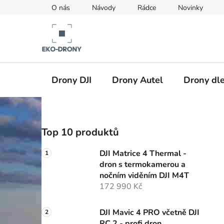
Přejít
O nás
Návody
Rádce
Novinky
na
obsah
Drony DJI
Drony Autel
Drony dle
P
Top 10 produktů
o
s
DJI Matrice 4 Thermal -
t
dron s termokamerou a
r
nočním viděním DJI M4T
a
172 990 Kč
n
n
DJI Mavic 4 PRO včetně DJI
RC 2 - profi dron