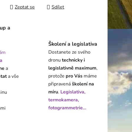
Zeptat se
Sdílet
tup a
Školení a legislativa
Dostanete ze svého
ám
dronu
technicky i
a
legislativně maximum
,
me
a
protože
pro Vás
máme
état
a vše
připravená
školení na
míru
.
Legislativa,
šinu
termokamera,
fotogrammetrie...
ami