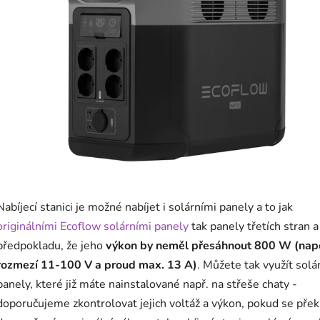
Nabíjecí stanici je možné nabíjet i solárními panely a to jak
originálními Ecoflow solárními panely
tak panely třetích stran a
předpokladu, že jeho
výkon by neměl přesáhnout 800 W (napě
rozmezí 11-100 V a proud max. 13 A)
. Můžete tak využít solá
panely, které již máte nainstalované např. na střeše chaty -
doporučujeme zkontrolovat jejich voltáž a výkon, pokud se přek