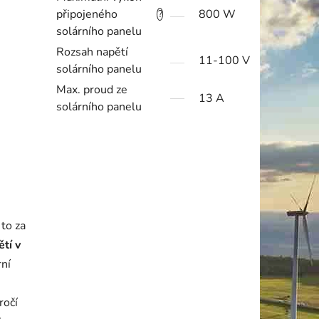
připojeného
800 W
?
solárního panelu
Rozsah napětí
11-100 V
solárního panelu
Max. proud ze
13 A
solárního panelu
 to za
tí v
rní
ročí