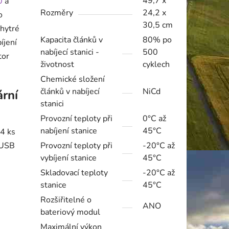
49,7 x
0
a
Rozměry
24,2 x
o
30,5 cm
chytré
Kapacita článků v
80% po
íjení
nabíjecí stanici -
500
tor
životnost
cyklech
Chemické složení
článků v nabíjecí
NiCd
ární
stanici
Provozní teploty při
0°C až
nabíjení stanice
45°C
 4 ks
 USB
Provozní teploty při
-20°C až
vybíjení stanice
45°C
Skladovací teploty
-20°C až
stanice
45°C
Rozšiřitelné o
ANO
bateriový modul
Maximální výkon