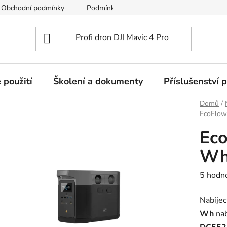
Obchodní podmínky
Podmínky ochrany osobních údajů
 použití
Školení a dokumenty
Příslušenství 
Domů
/
EcoFlow
Eco
W
Průměr
5 hodn
hodnoc
Nabíjec
produk
Wh
nab
je