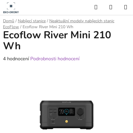
Přejít
Hledat
NÁKUP
na
KOŠÍK
obsah
Domů
/
Nabíjecí stanice
/
Neaktuální modely nabíjecích stanic
EcoFlow
/
Ecoflow River Mini 210 Wh
Ecoflow River Mini 210
Wh
Průměrné
4 hodnocení
Podrobnosti hodnocení
hodnocení
produktu
je
4,8
z
5
hvězdiček.