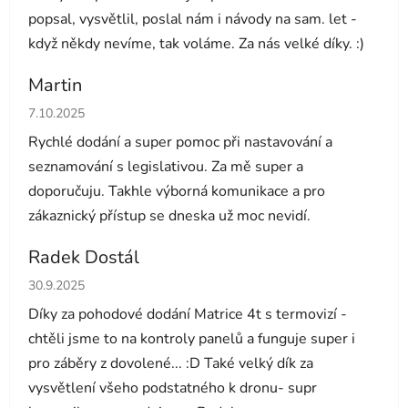
popsal, vysvětlil, poslal nám i návody na sam. let -
když někdy nevíme, tak voláme. Za nás velké díky. :)
Martin
Hodnocení obchodu je 5 z 5 hvězdiček.
7.10.2025
Rychlé dodání a super pomoc při nastavování a
seznamování s legislativou. Za mě super a
doporučuju. Takhle výborná komunikace a pro
zákaznický přístup se dneska už moc nevidí.
Radek Dostál
Hodnocení obchodu je 5 z 5 hvězdiček.
30.9.2025
Díky za pohodové dodání Matrice 4t s termovizí -
chtěli jsme to na kontroly panelů a funguje super i
pro záběry z dovolené... :D Také velký dík za
vysvětlení všeho podstatného k dronu- supr