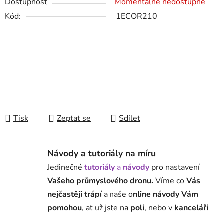
Dostupnost
Momentálně nedostupné
Kód:
1ECOR210
Tisk
Zeptat se
Sdílet
Návody a tutoriály na míru
Jedinečné
tutoriály
a
návody
pro nastavení
Vašeho průmyslového dronu.
Víme co
Vás
nejčastěji trápí
a naše o
nline návody Vám
pomohou
, ať už jste na
poli
, nebo v
kanceláři