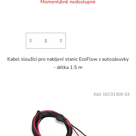
Momentálně nedostupné
hodnocení
produktu
je
5,0
z
5
hvězdiček.
Kabel sloužící pro nabíjení stanic EcoFlow z autozásuvky
- délka 1,5 m
Kód:
1ECO1300-03