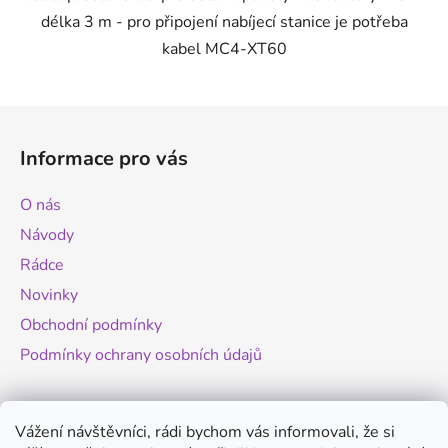
délka 3 m - pro připojení nabíjecí stanice je potřeba
kabel MC4-XT60
Z
á
Informace pro vás
p
a
O nás
t
Návody
í
Rádce
Novinky
Obchodní podmínky
Podmínky ochrany osobních údajů
Novinky
Vážení návštěvníci, rádi bychom vás informovali, že si