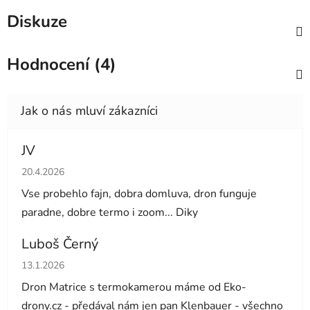
Diskuze
Hodnocení (4)
JV
Hodnocení obchodu je 5 z 5 hvězdiček.
20.4.2026
Vse probehlo fajn, dobra domluva, dron funguje
paradne, dobre termo i zoom... Diky
Luboš Černý
Hodnocení obchodu je 5 z 5 hvězdiček.
13.1.2026
Dron Matrice s termokamerou máme od Eko-
drony.cz - předával nám jen pan Klenbauer - všechno