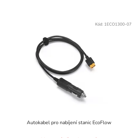
Kód:
1ECO1300-07
Autokabel pro nabíjení stanic EcoFlow
Průměrné