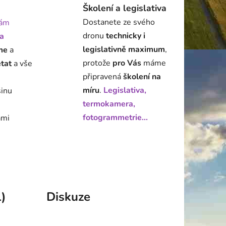
Školení a legislativa
Dostanete ze svého
ám
dronu
technicky i
a
legislativně maximum
,
me
a
protože
pro Vás
máme
état
a vše
připravená
školení na
míru
.
Legislativa,
šinu
termokamera,
fotogrammetrie...
ami
)
Diskuze