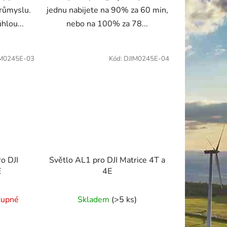
průmyslu.
jednu nabijete na 90% za 60 min,
hlou...
nebo na 100% za 78...
IM0245E-03
Kód:
DJIM0245E-04
o DJI
Světlo AL1 pro DJI Matrice 4T a
E
4E
tupné
Skladem
(>5 ks)