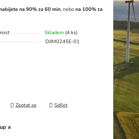
nabijete na 90% za 60 min
, nebo
na 100% za
.
ek.
nost
Skladem
(4 ks)
DJIM0245E-01
Zeptat se
Sdílet
tup a