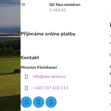
DJI Neo minidron
5 499 Kč
Přijímáme online platby
Kontakt
Miroslav Kleinbauer
info
@
eko-drony.cz
+420 737 410 213