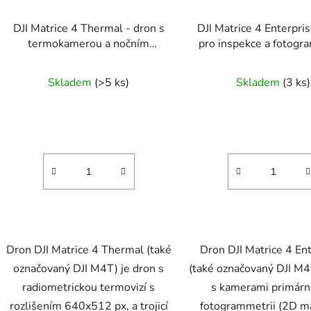
DJI Matrice 4 Thermal - dron s
DJI Matrice 4 Enterpris
termokamerou a nočním
pro inspekce a fotogr
viděním DJI M4T
DJI M4E
Průměrné
Průměr
Skladem
(>5 ks)
Skladem
(3 ks)
hodnocení
hodnoc
produktu
produk
je
je
4,8
5,0
z
z
5
5
hvězdiček.
hvězdič
Dron DJI Matrice 4 Thermal (také
Dron DJI Matrice 4 En
označovaný DJI M4T) je dron s
(také označovaný DJI M4
radiometrickou termovizí s
s kamerami primárn
rozlišením 640x512 px, a trojicí
fotogrammetrii (2D m