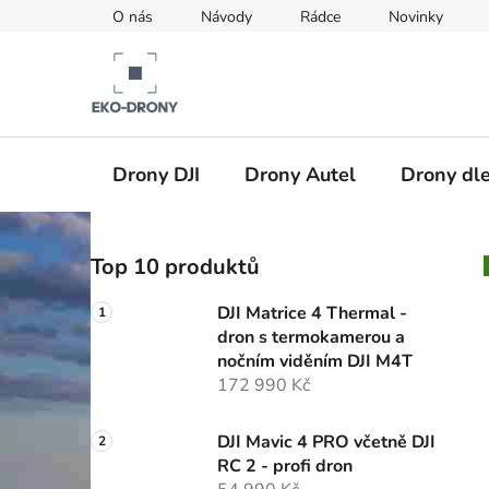
Přejít
O nás
Návody
Rádce
Novinky
na
obsah
Drony DJI
Drony Autel
Drony dle
P
Top 10 produktů
o
s
DJI Matrice 4 Thermal -
t
dron s termokamerou a
r
nočním viděním DJI M4T
a
172 990 Kč
n
n
DJI Mavic 4 PRO včetně DJI
RC 2 - profi dron
í