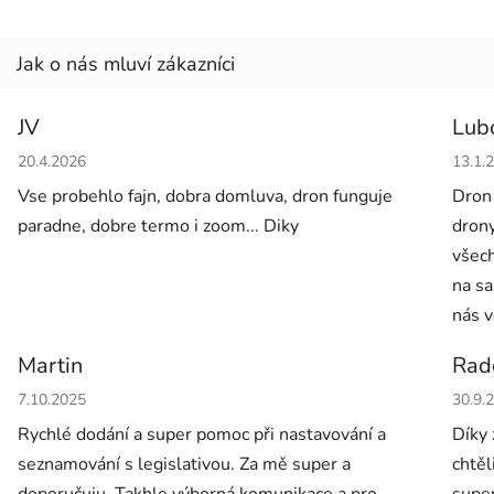
JV
Lub
Hodnocení obchodu je 5 z 5 hvězdiček.
Hodno
20.4.2026
13.1.
Vse probehlo fajn, dobra domluva, dron funguje
Dron
paradne, dobre termo i zoom... Diky
drony
všech
na sa
nás v
Martin
Rad
Hodnocení obchodu je 5 z 5 hvězdiček.
Hodno
7.10.2025
30.9.
Rychlé dodání a super pomoc při nastavování a
Díky 
seznamování s legislativou. Za mě super a
chtěl
doporučuju. Takhle výborná komunikace a pro
super