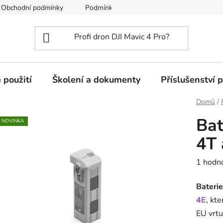
Obchodní podmínky
Podmínky ochrany osobních údajů
 použití
Školení a dokumenty
Příslušenství 
Domů
/
Bat
NOVINKA
4T 
Průměr
1 hodn
hodnoc
Baterie
produk
4E,
kter
je
EU vrtu
5,0