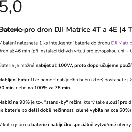
5,0
Průměrné
hodnocení
Baterie pro dron DJI Matrice 4T a 4E (4 
1 hodnocení
produktu
je
5,0
V balení naleznete 1 ks inteligentní baterie do dronu
DJI Matri
z
5
dron až 46 min (při instalaci tichých vrtulí pro evropskou unii -
hvězdiček.
Baterie je možné
nabíjet až 100W, proto doporučujeme použít
Nabíjení baterií
lze pomocí nabíjecího hubu (který dostanete ji
60 min
, nebo
na 100% za 78 min.
Nabití na 90%
je tzv.
"stand-by" režim
, který také
slouží pro d
se
baterie po delší době nečinnosti
cíleně vybila na cca 60%
)
V kufru jsou na
baterie i nabíječku speciálně vytvořené
otvory.