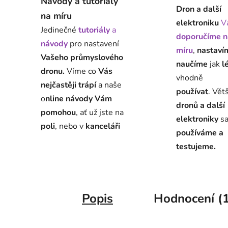
Návody a tutoriály
Dron a další
na míru
elektroniku
V
Jedinečné
tutoriály
a
doporučíme n
návody
pro nastavení
míru
,
nastaví
Vašeho průmyslového
naučíme
jak
l
dronu.
Víme co
Vás
vhodně
nejčastěji trápí
a naše
používat
. Vět
o
nline návody Vám
dronů a další
pomohou
, ať už jste na
elektroniky
s
poli
, nebo v
kanceláři
používáme a
testujeme.
Popis
Hodnocení (1