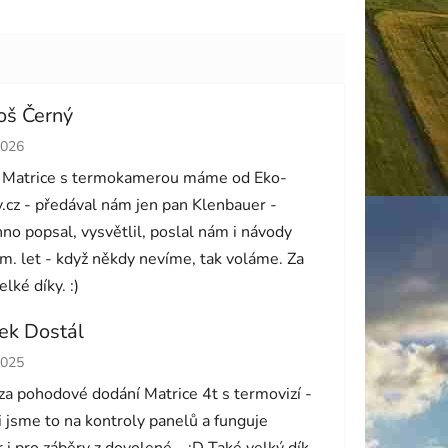
oš Černý
cení obchodu je 5 z 5 hvězdiček.
2026
 Matrice s termokamerou máme od Eko-
.cz - předával nám jen pan Klenbauer -
no popsal, vysvětlil, poslal nám i návody
m. let - když někdy nevíme, tak voláme. Za
elké díky. :)
ek Dostál
cení obchodu je 5 z 5 hvězdiček.
2025
za pohodové dodání Matrice 4t s termovizí -
i jsme to na kontroly panelů a funguje
 i pro záběry z dovolené... :D Také velký dík