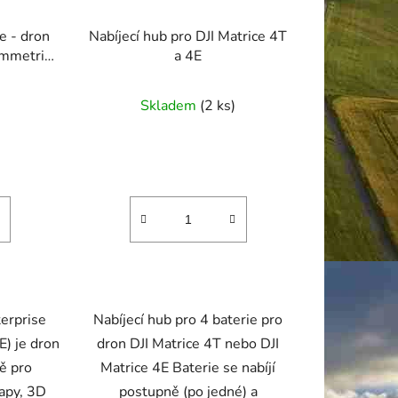
e - dron
Nabíjecí hub pro DJI Matrice 4T
ammetrii
a 4E
né
Skladem
(2 ks)
ení
tu
ek.
terprise
Nabíjecí hub pro 4 baterie pro
E) je dron
dron DJI Matrice 4T nebo DJI
ě pro
Matrice 4E Baterie se nabíjí
apy, 3D
postupně (po jedné) a