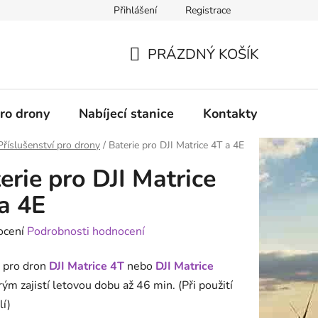
Přihlášení
Registrace
PRÁZDNÝ KOŠÍK
NÁKUPNÍ
KOŠÍK
pro drony
Nabíjecí stanice
Kontakty
Služb
Příslušenství pro drony
/
Baterie pro DJI Matrice 4T a 4E
erie pro DJI Matrice
a 4E
né
ocení
Podrobnosti hodnocení
ení
pro dron
DJI Matrice 4T
nebo
DJI Matrice
tu
ým zajistí letovou dobu až 46 min. (Při použití
lí)