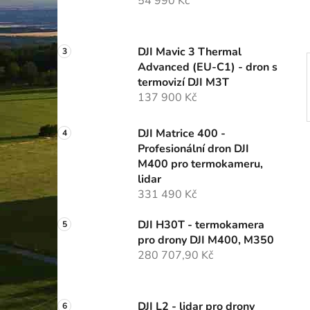
54 990 Kč
p
a
n
DJI Mavic 3 Thermal
e
Advanced (EU-C1) - dron s
l
termovizí DJI M3T
137 900 Kč
DJI Matrice 400 -
Profesionální dron DJI
M400 pro termokameru,
lidar
331 490 Kč
DJI H30T - termokamera
pro drony DJI M400, M350
280 707,90 Kč
DJI L2 - lidar pro drony