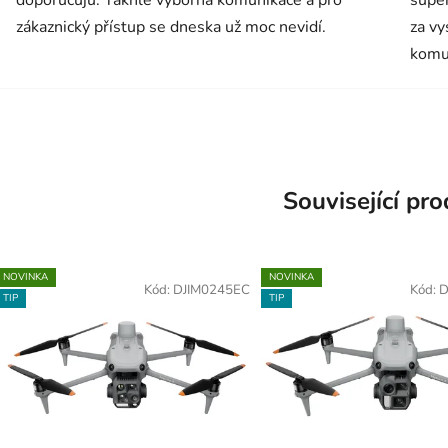
zákaznický přístup se dneska už moc nevidí.
za vy
komu
Související pr
NOVINKA
NOVINKA
Kód:
DJIM0245EC
Kód:
D
TIP
TIP