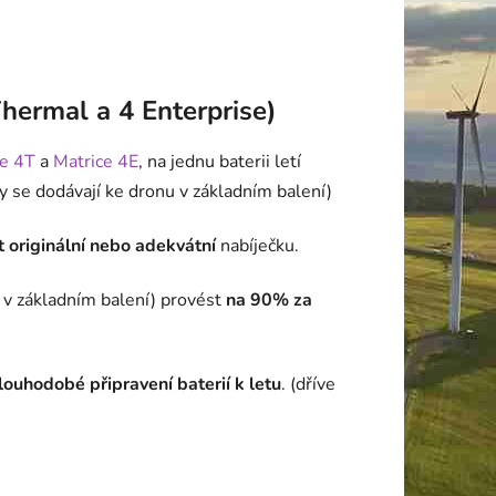
Thermal a 4 Enterprise)
ce 4T
a
Matrice 4E
, na jednu baterii letí
 ty se dodávají ke dronu v základním balení)
 originální nebo adekvátní
nabíječku.
ž v základním balení) provést
na 90% za
louhodobé připravení baterií k letu
. (dříve