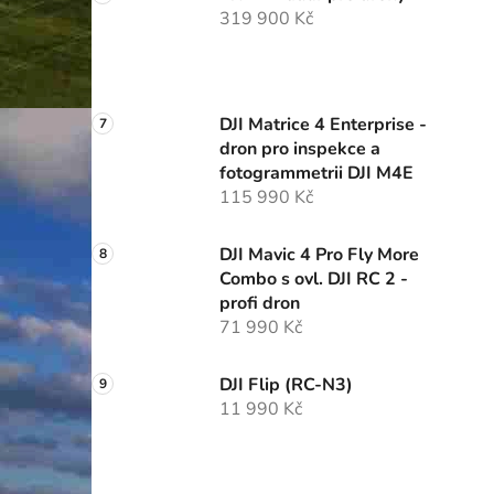
319 900 Kč
DJI Matrice 4 Enterprise -
dron pro inspekce a
fotogrammetrii DJI M4E
115 990 Kč
DJI Mavic 4 Pro Fly More
Combo s ovl. DJI RC 2 -
profi dron
71 990 Kč
DJI Flip (RC-N3)
11 990 Kč