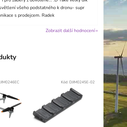
světlení všeho podstatného k dronu- supr
nikace s prodejcem. Radek
Zobrazit další hodnocení
odukty
JIM0246EC
Kód:
DJIM0245E-02