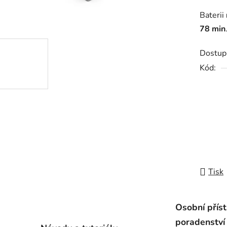
z
Baterii
5
78 min
hvězdič
Dostup
Kód:
Tisk
Osobní přís
poradenství