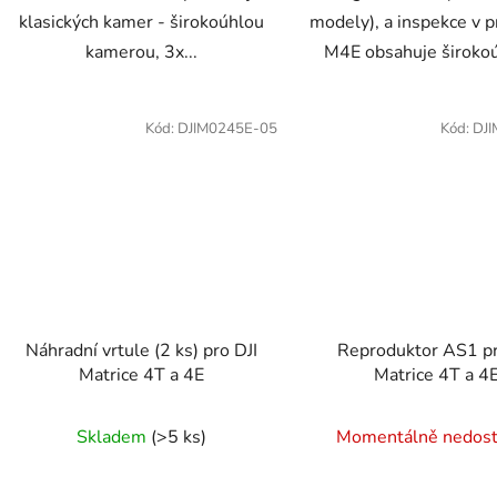
klasických kamer - širokoúhlou
modely), a inspekce v 
kamerou, 3x...
M4E obsahuje širokoú
Kód:
DJIM0245E-05
Kód:
DJ
Náhradní vrtule (2 ks) pro DJI
Reproduktor AS1 pr
Matrice 4T a 4E
Matrice 4T a 4
Skladem
(>5 ks)
Momentálně nedos