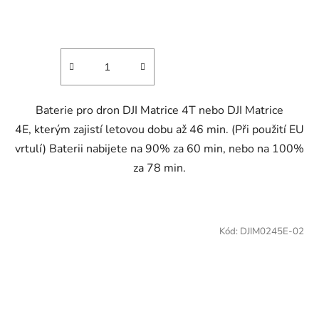
produktu
je
5,0
z
5
hvězdiček.
Baterie pro dron DJI Matrice 4T nebo DJI Matrice
4E, kterým zajistí letovou dobu až 46 min. (Při použití EU
vrtulí) Baterii nabijete na 90% za 60 min, nebo na 100%
za 78 min.
Kód:
DJIM0245E-02