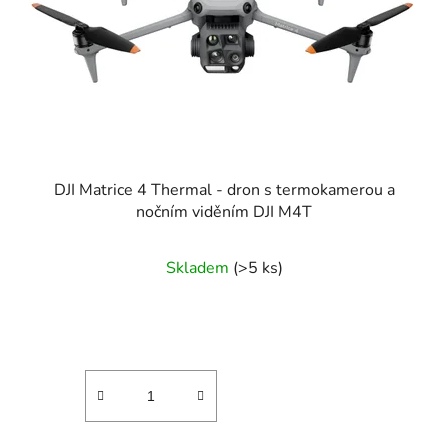
DJI Matrice 4 Thermal - dron s termokamerou a
nočním viděním DJI M4T
Průměrné
Skladem
(>5 ks)
hodnocení
produktu
je
4,8
z
5
hvězdiček.