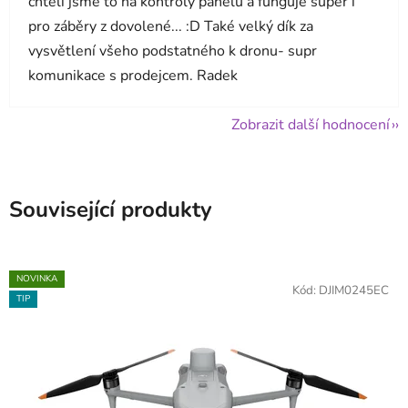
chtěli jsme to na kontroly panelů a funguje super i
pro záběry z dovolené... :D Také velký dík za
vysvětlení všeho podstatného k dronu- supr
komunikace s prodejcem. Radek
Zobrazit další hodnocení
Související produkty
NOVINKA
Kód:
DJIM0245EC
TIP