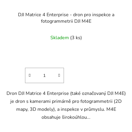
DJI Matrice 4 Enterprise - dron pro inspekce a
fotogrammetrii DJI M4E
Průměrné
Skladem
(3 ks)
hodnocení
produktu
je
5,0
z
5
hvězdiček.
Dron DJI Matrice 4 Enterprise (také označovaný DJI M4E)
je dron s kamerami primárně pro fotogrammetrii (2D
mapy, 3D modely), a inspekce v průmyslu. M4E
obsahuje širokoúhlou...