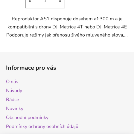
Reproduktor AS1 disponuje dosahem až 300 m a je
kompatibilní s drony DJI Matrice 4T nebo DJI Matrice 4E
Podporuje režimy jak přenosu živého mluveného slova,...
Z
á
Informace pro vás
p
a
O nás
t
Návody
í
Rádce
Novinky
Obchodní podmínky
Podmínky ochrany osobních údajů