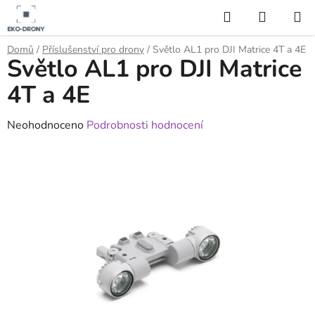
Přejít
Hledat
NÁKUP
na
KOŠÍK
obsah
Domů
/
Příslušenství pro drony
/
Světlo AL1 pro DJI Matrice 4T a 4E
Světlo AL1 pro DJI Matrice
4T a 4E
Průměrné
Neohodnoceno
Podrobnosti hodnocení
hodnocení
produktu
je
0,0
z
5
hvězdiček.