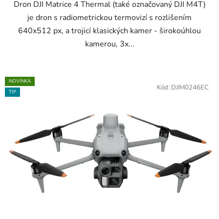
Dron DJI Matrice 4 Thermal (také označovaný DJI M4T)
je dron s radiometrickou termovizí s rozlišením
640x512 px, a trojicí klasických kamer - širokoúhlou
kamerou, 3x...
NOVINKA
Kód:
DJIM0246EC
TIP