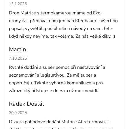
Hodnocení obchodu je 5 z 5 hvězdiček.
13.1.2026
Dron Matrice s termokamerou máme od Eko-
drony.cz - předával nám jen pan Klenbauer - všechno
popsal, vysvětlil, poslal nám i návody na sam. let -
když někdy nevíme, tak voláme. Za nás velké díky. :)
Martin
Hodnocení obchodu je 5 z 5 hvězdiček.
7.10.2025
Rychlé dodání a super pomoc při nastavování a
seznamování s legislativou. Za mě super a
doporučuju. Takhle výborná komunikace a pro
zákaznický přístup se dneska už moc nevidí.
Radek Dostál
Hodnocení obchodu je 5 z 5 hvězdiček.
30.9.2025
Díky za pohodové dodání Matrice 4t s termovizí -