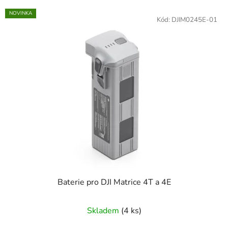
NOVINKA
Kód:
DJIM0245E-01
Baterie pro DJI Matrice 4T a 4E
Průměrné
Skladem
(4 ks)
hodnocení