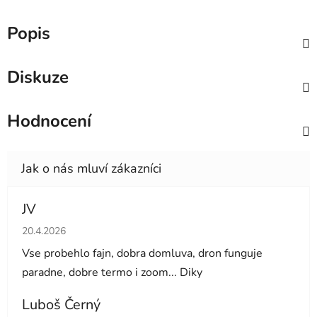
Popis
Diskuze
Hodnocení
JV
Hodnocení obchodu je 5 z 5 hvězdiček.
20.4.2026
Vse probehlo fajn, dobra domluva, dron funguje
paradne, dobre termo i zoom... Diky
Luboš Černý