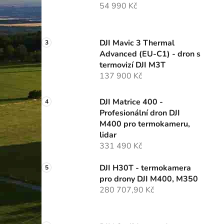
54 990 Kč
p
a
n
DJI Mavic 3 Thermal
e
Advanced (EU-C1) - dron s
l
termovizí DJI M3T
137 900 Kč
DJI Matrice 400 -
Profesionální dron DJI
M400 pro termokameru,
lidar
331 490 Kč
DJI H30T - termokamera
pro drony DJI M400, M350
280 707,90 Kč