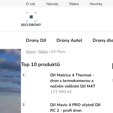
Přejít
O nás
Návody
Rádce
Novinky
na
obsah
Drony DJI
Drony Autel
Drony dle
Domů
/
Rádce
/
DJI Mavic
P
Top 10 produktů
o
s
DJI Matrice 4 Thermal -
t
dron s termokamerou a
r
nočním viděním DJI M4T
a
172 990 Kč
n
n
DJI Mavic 4 PRO včetně DJI
RC 2 - profi dron
í