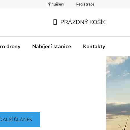
Přihlášení
Registrace
PRÁZDNÝ KOŠÍK
NÁKUPNÍ
KOŠÍK
pro drony
Nabíjecí stanice
Kontakty
Služb
DALŠÍ ČLÁNEK