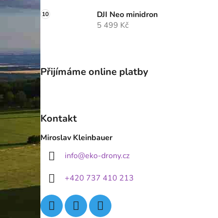
DJI Neo minidron
5 499 Kč
Přijímáme online platby
Kontakt
Miroslav Kleinbauer
info
@
eko-drony.cz
+420 737 410 213