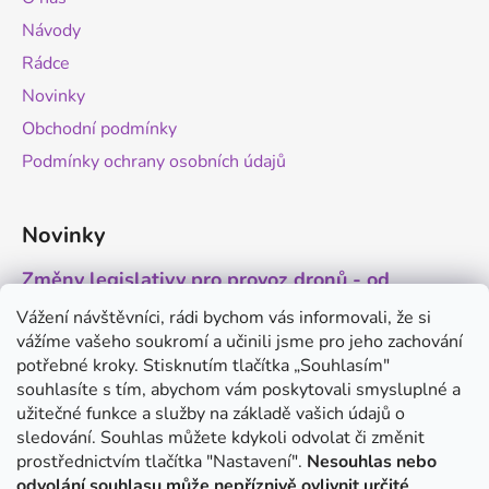
t
Návody
í
Rádce
Novinky
Obchodní podmínky
Podmínky ochrany osobních údajů
Novinky
Změny legislativy pro provoz dronů - od
1.9.2025
Vážení návštěvníci, rádi bychom vás informovali, že si
20.8.2025
vážíme vašeho soukromí a učinili jsme pro jeho zachování
1 min čtení
potřebné kroky. Stisknutím tlačítka „Souhlasím"
Antigravity A1 - revoluční minidron s 360°
souhlasíte s tím, abychom vám poskytovali smysluplné a
kamerou
užitečné funkce a služby na základě vašich údajů o
sledování. Souhlas můžete kdykoli odvolat či změnit
20.8.2025
1 min čtení
prostřednictvím tlačítka "Nastavení".
Nesouhlas nebo
odvolání souhlasu může nepříznivě ovlivnit určité