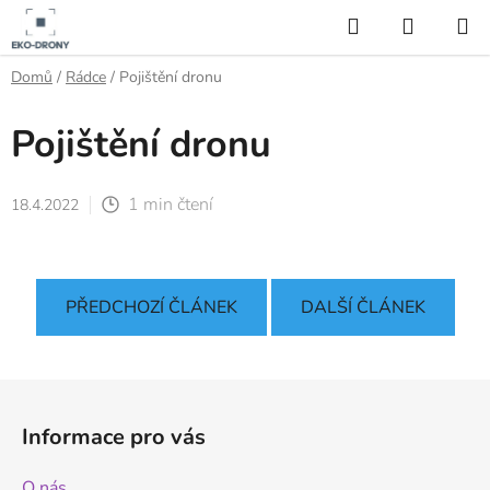
Přejít
Hledat
NÁKUP
na
KOŠÍK
obsah
Domů
/
Rádce
/
Pojištění dronu
Pojištění dronu
1 min čtení
18.4.2022
PŘEDCHOZÍ ČLÁNEK
DALŠÍ ČLÁNEK
Z
á
Informace pro vás
p
a
O nás