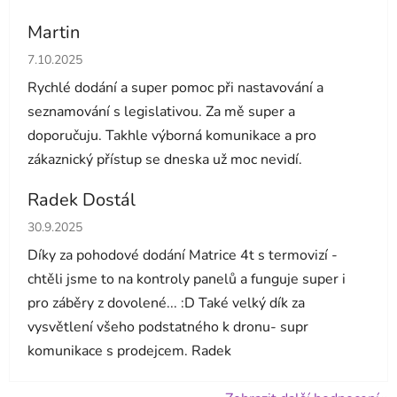
Martin
Hodnocení obchodu je 5 z 5 hvězdiček.
7.10.2025
Rychlé dodání a super pomoc při nastavování a
seznamování s legislativou. Za mě super a
doporučuju. Takhle výborná komunikace a pro
zákaznický přístup se dneska už moc nevidí.
Radek Dostál
Hodnocení obchodu je 5 z 5 hvězdiček.
30.9.2025
Díky za pohodové dodání Matrice 4t s termovizí -
chtěli jsme to na kontroly panelů a funguje super i
pro záběry z dovolené... :D Také velký dík za
vysvětlení všeho podstatného k dronu- supr
komunikace s prodejcem. Radek