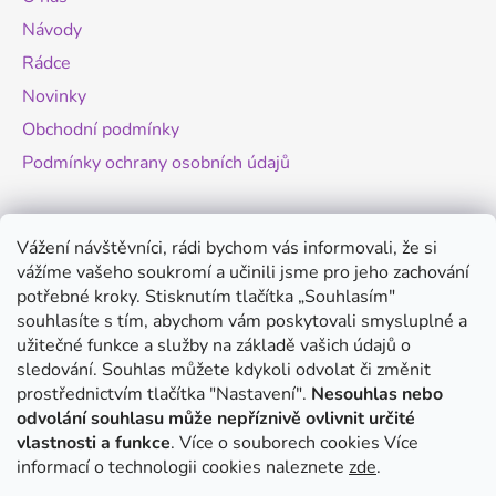
t
Návody
í
Rádce
Novinky
Obchodní podmínky
Podmínky ochrany osobních údajů
Novinky
Vážení návštěvníci, rádi bychom vás informovali, že si
vážíme vašeho soukromí a učinili jsme pro jeho zachování
Změny legislativy pro provoz dronů - od
potřebné kroky. Stisknutím tlačítka „Souhlasím"
1.9.2025
souhlasíte s tím, abychom vám poskytovali smysluplné a
20.8.2025
užitečné funkce a služby na základě vašich údajů o
Antigravity A1 - revoluční minidron s 360°
sledování. Souhlas můžete kdykoli odvolat či změnit
kamerou
prostřednictvím tlačítka "Nastavení".
Nesouhlas nebo
odvolání souhlasu může nepříznivě ovlivnit určité
20.8.2025
vlastnosti a funkce
. Více o souborech cookies
Více
DJI Mini 5 Pro - co víme o novém modelu?
informací o technologii cookies naleznete
zde
.
14.8.2025