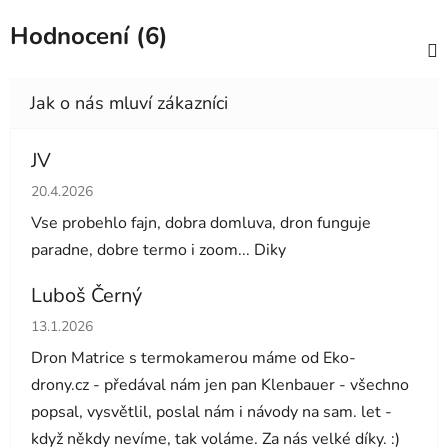
Hodnocení (6)
JV
Hodnocení obchodu je 5 z 5 hvězdiček.
20.4.2026
Vse probehlo fajn, dobra domluva, dron funguje
paradne, dobre termo i zoom... Diky
Luboš Černý
Hodnocení obchodu je 5 z 5 hvězdiček.
13.1.2026
Dron Matrice s termokamerou máme od Eko-
drony.cz - předával nám jen pan Klenbauer - všechno
popsal, vysvětlil, poslal nám i návody na sam. let -
když někdy nevíme, tak voláme. Za nás velké díky. :)