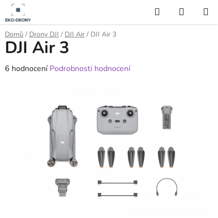
Přejít
Hledat
NÁKUP
na
KOŠÍK
obsah
Domů
/
Drony DJI
/
DJI Air
/
DJI Air 3
DJI Air 3
Průměrné
6 hodnocení
Podrobnosti hodnocení
hodnocení
produktu
je
4,5
z
5
hvězdiček.