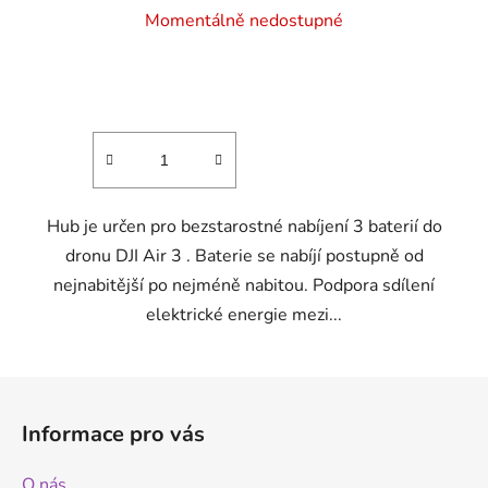
Momentálně nedostupné
Hub je určen pro bezstarostné nabíjení 3 baterií do
dronu DJI Air 3 . Baterie se nabíjí postupně od
nejnabitější po nejméně nabitou. Podpora sdílení
elektrické energie mezi...
Z
á
Informace pro vás
p
a
O nás