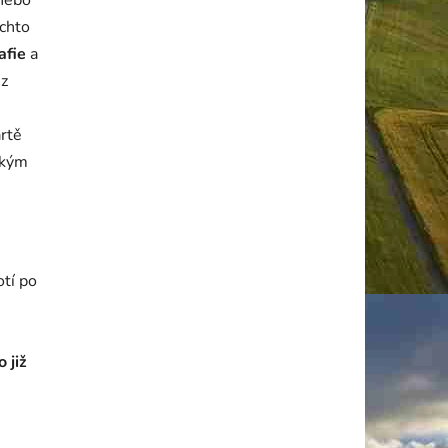
nebo
chto
afie
a
ez
artě
ckým
otí po
 již