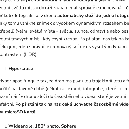
díky tomu se
problematická místa ve fotografii
(velmi tmavá, 
velmi světlá místa) dokáží zaznamenat správně exponovaná. Tě
několik fotografií se v dronu
automaticky složí do jedné fotogr
díky tomu vznikne snímek s vysokém dynamickým rozsahem b
přepalů (velmi světlá místa - světla, slunce, odrazy) a nebo bez
velmi tmavých míst - kdy chybí kresba. Po přistání nás tak na k
čeká jen jeden správně exponovaný snímek s vysokým dynami
kontrastem (HDR).
Hyperlapse
Hyperlapse funguje tak, že dron má plynulou trajektorii letu a f
určité nastavené době (několika sekund) fotografie, které se po
nasnímání v dronu složí do časosběrného videa, které je velmi
efektní.
Po přistání tak na nás čeká úchvatné časosběrné video
na microSD kartě.
Wideangle, 180° photo, Sphere