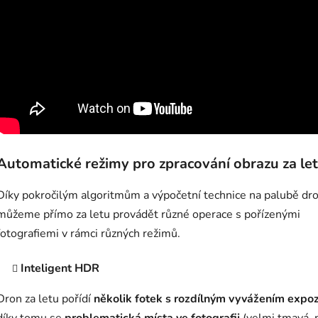
Automatické režimy pro zpracování obrazu za le
Díky pokročilým algoritmům a výpočetní technice na palubě dr
můžeme přímo za letu provádět různé operace s pořízenými
fotografiemi v rámci různých režimů.
Inteligent HDR
Dron za letu pořídí
několik fotek s rozdílným vyvážením expoz