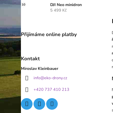
DJI Neo minidron
5 499 Kč
Přijímáme online platby
Kontakt
Miroslav Kleinbauer
info
@
eko-drony.cz
+420 737 410 213