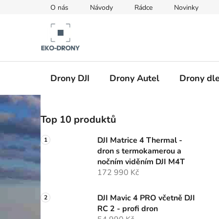
Přejít
O nás
Návody
Rádce
Novinky
na
obsah
Drony DJI
Drony Autel
Drony dle
P
Top 10 produktů
o
s
DJI Matrice 4 Thermal -
t
dron s termokamerou a
r
nočním viděním DJI M4T
a
172 990 Kč
n
n
DJI Mavic 4 PRO včetně DJI
RC 2 - profi dron
í