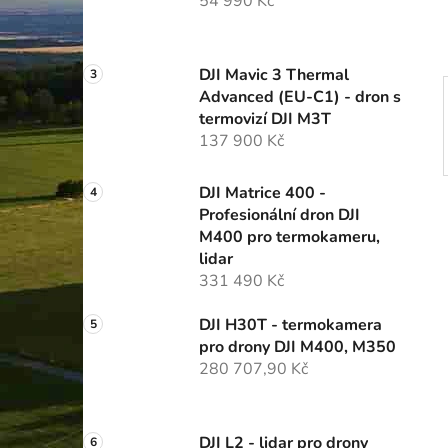
54 990 Kč
p
a
n
DJI Mavic 3 Thermal
e
Advanced (EU-C1) - dron s
l
termovizí DJI M3T
137 900 Kč
DJI Matrice 400 -
Profesionální dron DJI
M400 pro termokameru,
lidar
331 490 Kč
DJI H30T - termokamera
pro drony DJI M400, M350
280 707,90 Kč
DJI L2 - lidar pro drony