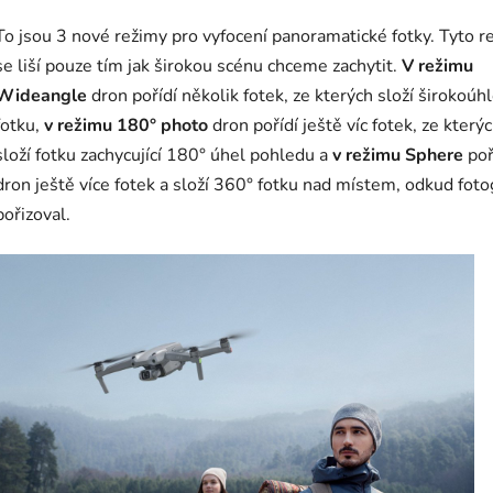
To jsou 3 nové režimy pro vyfocení panoramatické fotky. Tyto r
se liší pouze tím jak širokou scénu chceme zachytit.
V režimu
Wideangle
dron pořídí několik fotek, ze kterých složí širokoúh
fotku,
v režimu 180° photo
dron pořídí ještě víc fotek, ze který
složí fotku zachycující 180° úhel pohledu a
v režimu Sphere
poř
dron ještě více fotek a složí 360° fotku nad místem, odkud foto
pořizoval.