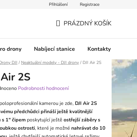
Přihlášení
Registrace
PRÁZDNÝ KOŠÍK
NÁKUPNÍ
KOŠÍK
pro drony
Nabíjecí stanice
Kontakty
Služb
Drony DJI
/
Neaktuální modely - DJI drony
/
DJI Air 2S
 Air 2S
né
dnoceno
Podrobnosti hodnocení
ení
poloprofesionální kamerou je zde,
DJI Air 2S
tu
svému předchůdci přináší ještě kvalitnější
 s 1" čipem
poskytující ještě
ostřejší záběry s
loubkou ostrosti
, které je možné
nahrávat do 10
ogu
, ještě chytřejší automatické letové režimy