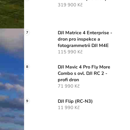
319 900 Kč
DJI Matrice 4 Enterprise -
dron pro inspekce a
fotogrammetrii DJI M4E
115 990 Kč
DJI Mavic 4 Pro Fly More
Combo s ovl. DJI RC 2 -
profi dron
71 990 Kč
DJI Flip (RC-N3)
11 990 Kč