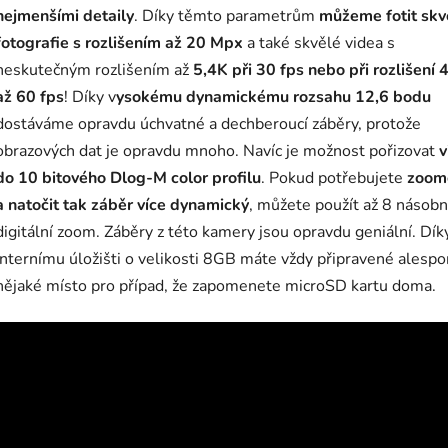
nejmenšími detaily
. Díky těmto parametrům
můžeme fotit skv
fotografie s rozlišením až 20 Mpx
a také skvělé videa s
neskutečným rozlišením až
5,4K při 30 fps nebo při rozlišení 
až 60 fps
! Díky v
ysokému dynamickému rozsahu 12,6 bodu
dostáváme opravdu úchvatné a dechberoucí záběry, protože
obrazových dat je opravdu mnoho. Navíc je možnost pořizovat
v
do 10 bitového Dlog-M color profilu
. Pokud potřebujete
zoom
a natočit tak záběr více dynamický
, můžete použít až 8 násob
digitální zoom. Záběry z této kamery jsou opravdu geniální. Dík
internímu úložišti o velikosti 8GB máte vždy připravené alespo
nějaké místo pro případ, že zapomenete microSD kartu doma.