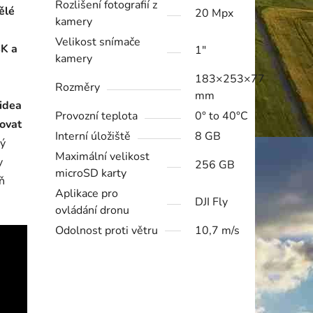
Rozlišení fotografií z
ělé
20 Mpx
kamery
Velikost snímače
4K a
1"
kamery
183×253×77
Rozměry
mm
idea
Provozní teplota
0° to 40°C
ovat
Interní úložiště
8 GB
ný
Maximální velikost
y
256 GB
microSD karty
ň
Aplikace pro
DJI Fly
ovládání dronu
Odolnost proti větru
10,7 m/s