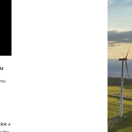
tu
onu
ice
a