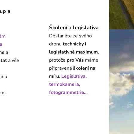
tup a
Školení a legislativa
Dostanete ze svého
ám
dronu
technicky i
a
legislativně maximum
,
me
a
protože
pro Vás
máme
état
a vše
připravená
školení na
míru
.
Legislativa,
šinu
termokamera,
fotogrammetrie...
ami