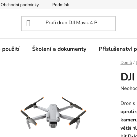
Obchodní podmínky
Podmínky ochrany osobních údajů
 použití
Školení a dokumenty
Příslušenství 
Domů
/
DJI
Průměr
Neoho
hodnoc
Dron s 
produk
oproti 
je
kameru
0,0
větší h
z
bit D-l