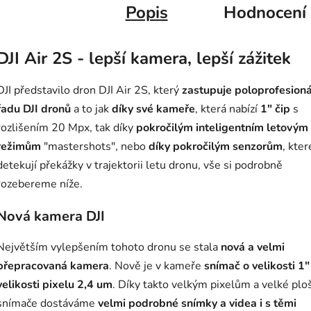
Popis
Hodnocení
DJI Air 2S - lepší kamera, lepší zážitek
DJI představilo dron DJI Air 2S, který
zastupuje poloprofesioná
řadu DJI dronů
a to jak
díky své kameře
, která nabízí
1" čip
s
rozlišením 20 Mpx, tak díky
pokročilým inteligentním letovým
režimům
"mastershots", nebo
díky pokročilým senzorům
, kter
detekují překážky v trajektorii letu dronu, vše si podrobně
rozebereme níže.
Nová kamera DJI
Největším vylepšením tohoto dronu se stala
nová a velmi
přepracovaná kamera
. Nově je v kameře
snímač o velikosti 1"
velikosti pixelu 2,4 um
. Díky takto velkým pixelům a velké plo
snímače dostáváme
velmi podrobné snímky a videa i s těmi