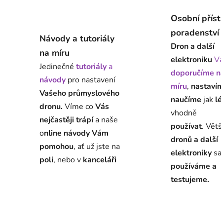
Osobní přís
poradenství
Návody a tutoriály
Dron a další
na míru
elektroniku
V
Jedinečné
tutoriály
a
doporučíme n
návody
pro nastavení
míru
,
nastaví
Vašeho průmyslového
naučíme
jak
l
dronu.
Víme co
Vás
vhodně
nejčastěji trápí
a naše
používat
. Vět
o
nline návody Vám
dronů a další
pomohou
, ať už jste na
elektroniky
s
poli
, nebo v
kanceláři
používáme a
testujeme.