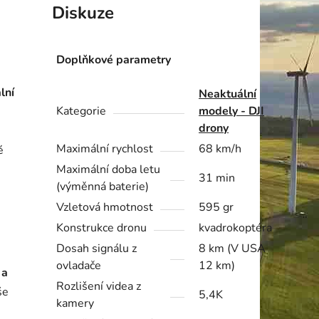
Diskuze
Doplňkové parametry
lní
Neaktuální
Kategorie
modely - DJI
drony
Maximální rychlost
68 km/h
é
Maximální doba letu
31 min
(výměnná baterie)
Vzletová hmotnost
595 gr
Konstrukce dronu
kvadrokoptéra
Dosah signálu z
8 km (V USA
ovladače
12 km)
 a
Rozlišení videa z
še
5,4K
kamery