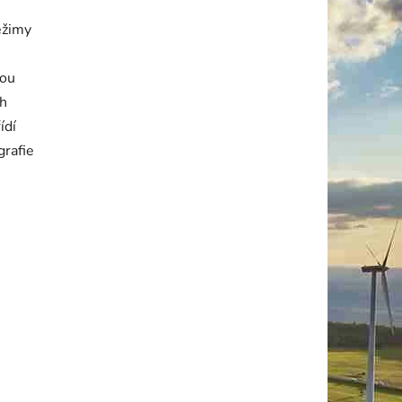
ežimy
lou
ch
ídí
grafie