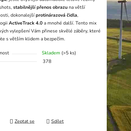
shots,
stabilnější přenos obrazu
na větší
ek.
osti, dokonalejší
protinárazová čidla
,
ogii
ActiveTrack 4.0
a mnohé další. Tento mix
kých vylepšení Vám přinese skvělé záběry, které
te s větším klidem a bezpečím.
nost
Skladem
(>5 ks)
378
Zeptat se
Sdílet