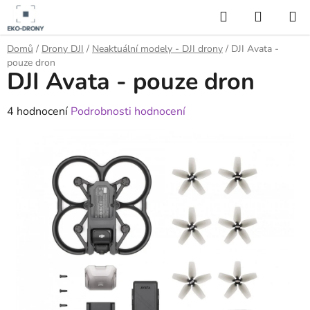
Přejít
Hledat
NÁKUP
na
KOŠÍK
obsah
Domů
/
Drony DJI
/
Neaktuální modely - DJI drony
/
DJI Avata -
pouze dron
DJI Avata - pouze dron
Průměrné
4 hodnocení
Podrobnosti hodnocení
hodnocení
produktu
je
3,5
z
5
hvězdiček.