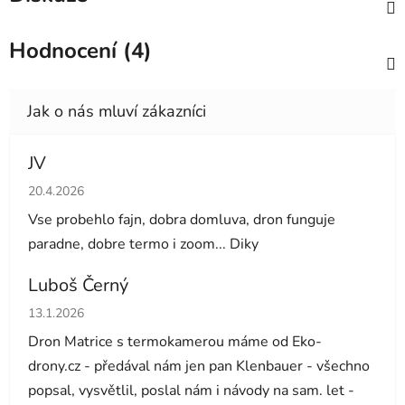
Hodnocení (4)
JV
Hodnocení obchodu je 5 z 5 hvězdiček.
20.4.2026
Vse probehlo fajn, dobra domluva, dron funguje
paradne, dobre termo i zoom... Diky
Luboš Černý
Hodnocení obchodu je 5 z 5 hvězdiček.
13.1.2026
Dron Matrice s termokamerou máme od Eko-
drony.cz - předával nám jen pan Klenbauer - všechno
popsal, vysvětlil, poslal nám i návody na sam. let -