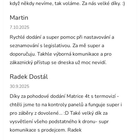
když někdy nevíme, tak voláme. Za nás velké díky. :)
Martin
Hodnocení obchodu je 5 z 5 hvězdiček.
7.10.2025
Rychlé dodání a super pomoc při nastavování a
seznamování s legislativou. Za mě super a
doporučuju. Takhle výborná komunikace a pro
zákaznický přístup se dneska už moc nevidí.
Radek Dostál
Hodnocení obchodu je 5 z 5 hvězdiček.
30.9.2025
Díky za pohodové dodání Matrice 4t s termovizí -
chtěli jsme to na kontroly panelů a funguje super i
pro záběry z dovolené... :D Také velký dík za
vysvětlení všeho podstatného k dronu- supr
komunikace s prodejcem. Radek