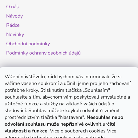
a
O nás
t
Návody
í
Rádce
Novinky
Obchodní podmínky
Podmínky ochrany osobních údajů
Novinky
Vážení návštěvníci, rádi bychom vás informovali, že si
vážíme vašeho soukromí a učinili jsme pro jeho zachování
Změny legislativy pro provoz dronů - od
potřebné kroky. Stisknutím tlačítka „Souhlasím"
1.9.2025
souhlasíte s tím, abychom vám poskytovali smysluplné a
20.8.2025
užitečné funkce a služby na základě vašich údajů o
Antigravity A1 - revoluční minidron s 360°
sledování. Souhlas můžete kdykoli odvolat či změnit
kamerou
prostřednictvím tlačítka "Nastavení".
Nesouhlas nebo
odvolání souhlasu může nepříznivě ovlivnit určité
20.8.2025
vlastnosti a funkce
. Více o souborech cookies
Více
DJI Mini 5 Pro - co víme o novém modelu?
informací o technologii cookies naleznete
zde
.