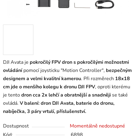
DJI Avata je
pokročilý FPV dron s pokročilými možnostmi
ovládání
pomocí joysticku "Motion Controller",
bezpečným
designem a velmi kvalitní kamerou
. Při rozměrech
18x18
cm jde o menšího kolegu k dronu DJI FPV
, oproti kterému
je tento
dron cca 2x lehčí a obratnější a snadněji
se také
ovládá.
V balení: dron DJI Avata, baterie do dronu,
nabíječka, 3 páry vrtulí, příslušenství.
Dostupnost
Momentálně nedostupné
Kód:
6898