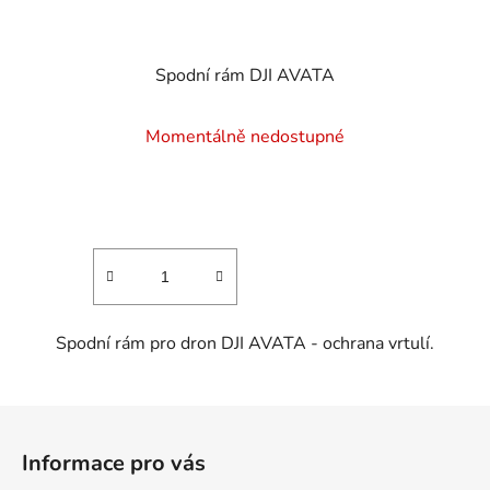
Spodní rám DJI AVATA
Momentálně nedostupné
Spodní rám pro dron DJI AVATA - ochrana vrtulí.
Z
á
Informace pro vás
p