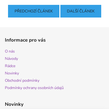
PŘEDCHOZÍ ČLÁNEK
DALŠÍ ČLÁNEK
Z
á
Informace pro vás
p
a
O nás
t
Návody
í
Rádce
Novinky
Obchodní podmínky
Podmínky ochrany osobních údajů
Novinky