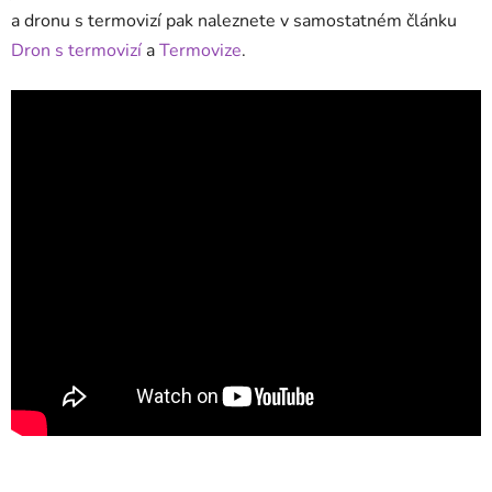
a dronu s termovizí pak naleznete v samostatném článku
Dron s termovizí
a
Termovize
.