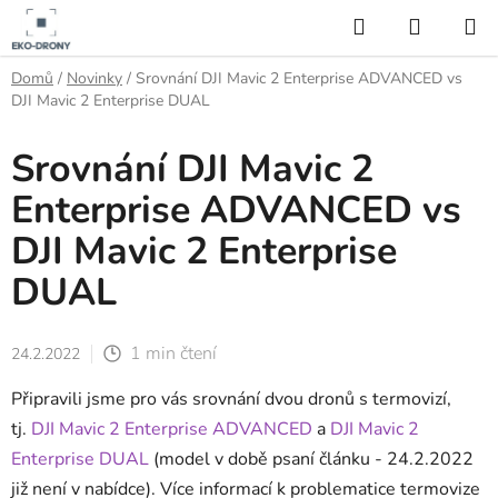
Přejít
Hledat
NÁKUP
na
KOŠÍK
obsah
Domů
/
Novinky
/
Srovnání DJI Mavic 2 Enterprise ADVANCED vs
DJI Mavic 2 Enterprise DUAL
Srovnání DJI Mavic 2
Enterprise ADVANCED vs
DJI Mavic 2 Enterprise
DUAL
1 min čtení
24.2.2022
Připravili jsme pro vás srovnání dvou dronů s termovizí,
tj.
DJI Mavic 2 Enterprise ADVANCED
a
DJI Mavic 2
Enterprise DUAL
(model v době psaní článku - 24.2.2022
již není v nabídce). Více informací k problematice termovize