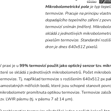
Mikrobolometrické pole
je typ tepe
termovize. Pracuje na principu vlast
dopadajícího tepelného záření z povrc
termovizí snímán (měřen). Mikrobolo
skládá z jednotlivých mikrobolometrů
pixelům termovize. Standardní rozliš
dron je dnes 640x512 pixelů.
V praxi je u
99% termovizí použit jako optický senzor tzv. mi
které se skládá z jednotlivých mikrobolometrů. Počet mikrobol
termovize. Tj. například termovize s rozlišením 640x512 px p
samostatných měřicích bodů, které jsou schopné stanovit povrch
mikrobolometr promítnuta optikou termovize. Termovize založe
tzv. LWIR pásmu (tj. v pásmu 7 až 14 µm).