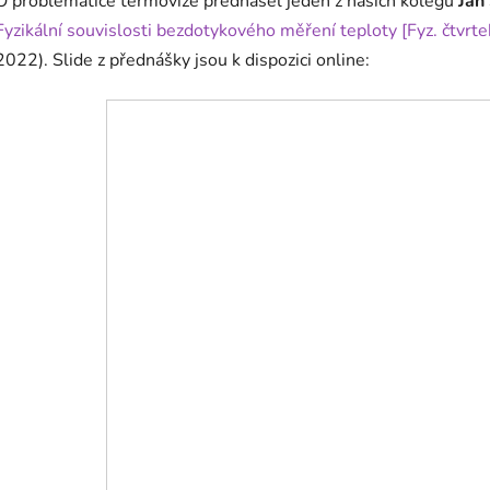
O problematice termovize přednášel jeden z našich kolegů
Jan
Fyzikální souvislosti bezdotykového měření teploty [Fyz. čtvr
2022
). Slide z přednášky jsou k dispozici online: