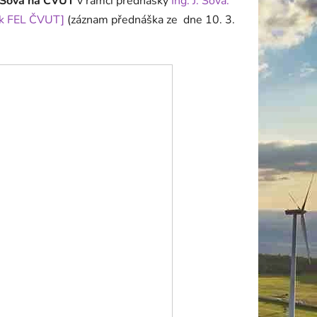
 Sova na ČVUT
v rámci přednášky
Ing. J. Sova:
tek FEL ČVUT]
(záznam přednáška ze dne
10. 3.