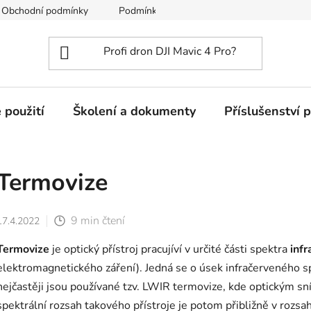
Obchodní podmínky
Podmínky ochrany osobních údajů
 použití
Školení a dokumenty
Příslušenství 
Termovize
9 min čtení
17.4.2022
Termovize
je optický přístroj pracujíví v určité části spektra
inf
elektromagnetického záření). Jedná se o úsek infračerveného sp
nejčastěji jsou používané tzv. LWIR termovize, kde optickým s
spektrální rozsah takového přístroje je potom přibližně v rozs