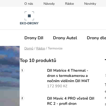
Přejít
O nás
Návody
Rádce
Novinky
na
obsah
Drony DJI
Drony Autel
Drony dle
Domů
/
Rádce
/
Termovize
P
Top 10 produktů
o
s
DJI Matrice 4 Thermal -
t
dron s termokamerou a
r
nočním viděním DJI M4T
a
172 990 Kč
n
n
DJI Mavic 4 PRO včetně DJI
RC 2 - profi dron
í