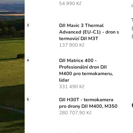
54 990 Kč
p
a
n
DJI Mavic 3 Thermal
e
Advanced (EU-C1) - dron s
l
termovizí DJI M3T
137 900 Kč
DJI Matrice 400 -
Profesionální dron DJI
M400 pro termokameru,
lidar
331 490 Kč
DJI H30T - termokamera
pro drony DJI M400, M350
280 707,90 Kč