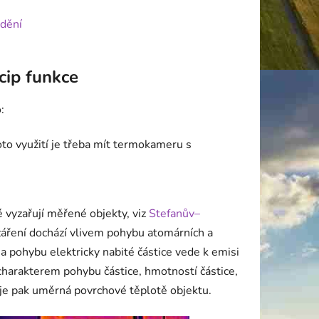
idění
cip funkce
:
roto využití je třeba mít termokameru s
é vyzařují měřené objekty, viz
Stefanův–
záření dochází vlivem pohybu atomárních a
a pohybu elektricky nabité částice vede k emisi
charakterem pohybu částice, hmotností částice,
e je pak uměrná povrchové těplotě objektu.