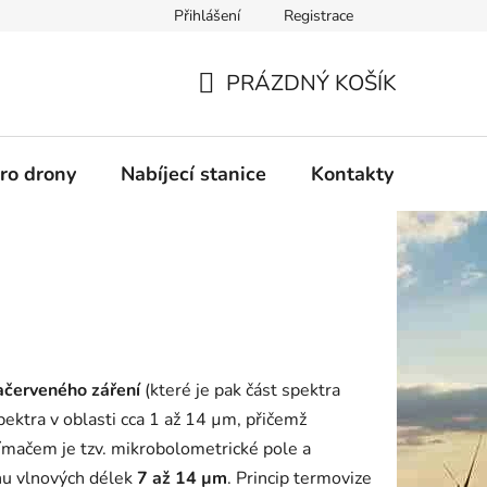
Přihlášení
Registrace
PRÁZDNÝ KOŠÍK
NÁKUPNÍ
KOŠÍK
pro drony
Nabíjecí stanice
Kontakty
Služb
račerveného záření
(které je pak část spektra
ektra v oblasti cca 1 až 14
µm, přičemž
nímačem je tzv. mikrobolometrické pole a
ahu vlnových délek
7 až 14 µm
. Princip termovize