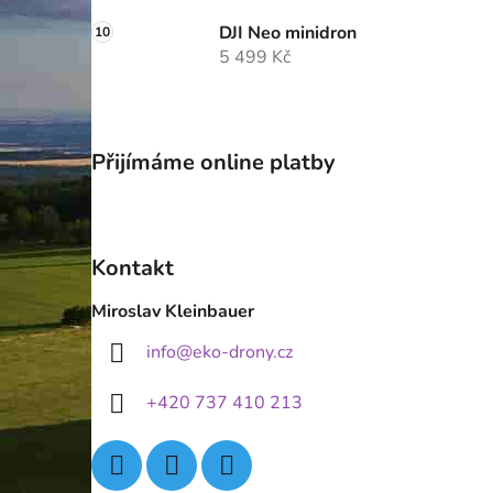
DJI Neo minidron
5 499 Kč
Přijímáme online platby
Kontakt
Miroslav Kleinbauer
info
@
eko-drony.cz
+420 737 410 213