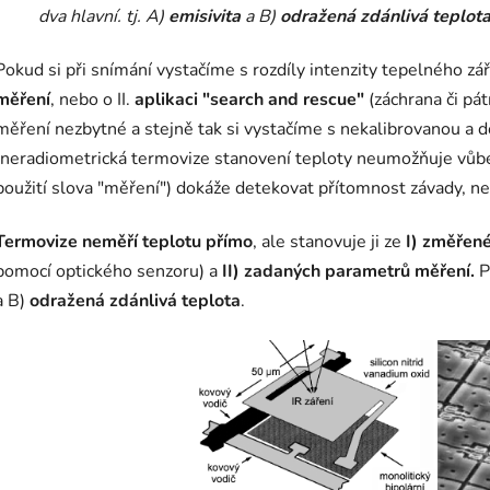
dva hlavní. tj. A)
emisivita
a B)
odražená zdánlivá teplot
Pokud si při snímání vystačíme s rozdíly intenzity tepelného záře
měření
, nebo o II.
aplikaci "search and rescue"
(záchrana či pá
měření nezbytné a stejně tak si vystačíme s nekalibrovanou a 
(neradiometrická termovize stanovení teploty neumožňuje vůbe
použití slova "měření") dokáže detekovat přítomnost závady, ne
Termovize neměří teplotu přímo
, ale stanovuje ji ze
I) změřené
pomocí optického senzoru) a
II) zadaných parametrů měření.
P
a B)
odražená zdánlivá teplota
.