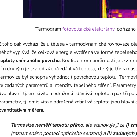
Termogram
fotovoltaické elektrárny
, pořízeno
Z toho pak vychází, že u tělesa v termodynamické rovnováze pl
něhož vyplývá, že celková energie vyzářená ve formě tepelného
teploty snímaného povrchu
. Koeficientem úměrnosti je tzv. em
tím druhým je tzv. odražená zdánlivá teplota, který je třeba nast
termovize byl schopna vyhodnotit povrchovou teplotu. Termovize
ze zadaných parametrů a intenzity tepelného záření. Parametry 
dva hlavní, tj. emisivita a odražená zdánlivá teplota a pak tři p
parametry, tj. emisivita a odražená zdánlivá teplota jsou hlavní 
kvantitativní měření
.
Termovize neměří teplotu přímo
, ale stanovuje ji ze
I) z
(zaznamenáno pomocí optického senzoru) a
II) zadaných