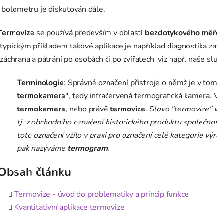
i bolometru je diskutován dále.
Termovize
se používá především v oblasti
bezdotykového měře
(typickým příkladem takové aplikace je například diagnostika za
(záchrana a pátrání po osobách či po zvířatech, viz např. naše s
Terminologie
: Správné označení přístroje o němž je v tom
termokamera
", tedy infračervená termografická kamera. 
termokamera
, nebo právě
termovize
. S
lovo "termovize" 
tj. z obchodního označení historického produktu společno
toto označení vžilo v praxi pro označení celé kategorie 
pak nazýváme
termogram
.
Obsah článku
Termovize - úvod do problematiky a princip funkce
Kvantitativní aplikace termovize