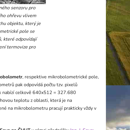
lného senzoru pro
ního ohřevu vlivem
hu objektu, který je
metrické pole se
, které odpovídají
ení termovize pro
krobolometr
, respektive mikrobolometrické pole,
ometrů pak odpovídá počtu tzv. pixelů
ak nabízí celkově 640x512 = 327.680
ovou teplotu z oblasti, která je na
né na mikrobolometru pracují prakticky vždy v