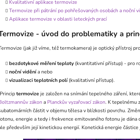
Kvalitativní aplikace termovize
Termovize při pátrání po pohřešovaných osobách a noční v
Aplikace termovize v oblasti leteckých prací
Termovize - úvod do problematiky a prin
Termovize (jak již víme, též termokamera) je optický přístroj pro
bezdotykové měření teploty
(kvantitativní přístup) - pro 
noční vidění
a nebo
vizualizaci teplotních polí
(kvalitativní přístup).
Princip
termovize
je založen na snímání tepelného záření, kter
Boltzmannův zákon
a
Planckův vyzařovací zákon
. K tepelnému 
subatomárních částit v objemu tělesa v blízkosti povrchu. Změn
fotonu, energie a tedy i frekvence emitovaného fotonu je dána 
ale především její kinetickou energií. Konetická energie částic