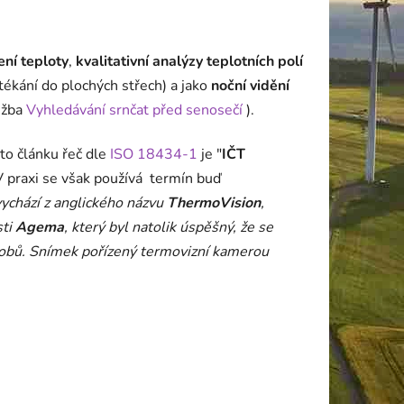
ní teploty
,
kvalitativní analýzy teplotních polí
tékání do plochých střech) a jako
noční vidění
lužba
Vyhledávání srnčat před senosečí
).
to článku řeč dle
ISO 18434-1
je "
IČT
V praxi se však používá termín buď
vychází z anglického názvu
ThermoVision
,
sti
Agema
, který byl natolik úspěšný, že se
výrobů. Snímek pořízený termovizní kamerou