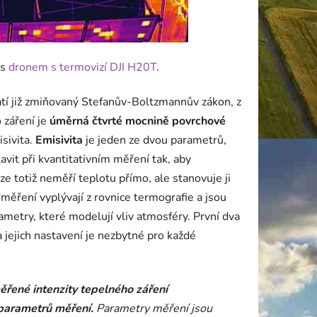
 s
dronem s termovizí
DJI H20T
.
atí již zmiňovaný Stefanův-Boltzmannův zákon, z
 záření je
úměrná čtvrté mocnině povrchové
isivita.
Emisivita
je jeden ze dvou parametrů,
avit při kvantitativním měření tak, aby
 totiž neměří teplotu přímo, ale stanovuje ji
měření vyplývají z rovnice termografie a jsou
arametry, které modelují vliv atmosféry. První dva
a jejich nastavení je nezbytné pro každé
měřené intenzity tepelného záření
 parametrů měření.
Parametry měření jsou