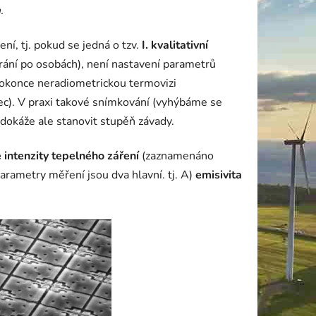
a
.
ní, tj. pokud se jedná o tzv.
I. kvalitativní
trání po osobách), není nastavení parametrů
dokonce neradiometrickou termovizi
c). V praxi takové snímkování (vyhýbáme se
dokáže ale stanovit stupěň závady.
 intenzity tepelného záření
(zaznamenáno
arametry měření jsou dva hlavní. tj. A)
emisivita