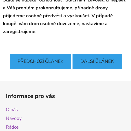
a Váš problém prokonzultujeme, případně drony
přijedeme osobně předvést a vyzkoušet. V případě
koupě, vám dron osobně dovezeme, nastavíme a
zaregistrujeme.
PŘEDCHOZÍ ČLÁNEK
DALŠÍ ČLÁNEK
Z
á
Informace pro vás
p
a
O nás
t
Návody
í
Rádce