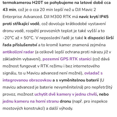
termokamerou H20T se pohybujeme na letové době cca
43 min
, což je o cca 20 min lepší než u DJI Mavic 2
Enterprise Advanced. DJI M300 RTK má
navíc krytí IP45
proti stříkající vodě
, což dovoluje krátkodobé vystavení
dronu vodě, rozpětí provozních teplot je také vyšší a to
-20°C až + 50°C. V neposlední řadě je také
k dispozici širší
řada příslušenství
a to kromě kamer znamená zejména
antikolizní radar
(a celkově lepší ochrana proti nárazu již v
základním vybavení),
pozemní GPS RTK stanici
(což dává
možnost fungovat v RTK režimu i bez internetového
signálu, to u Mavicu advanced není možné),
ovladač s
integrovanou obrazovkou
a s vyměnitelnou baterií
(U
mavicu advanced je baterie nevyměnitelná) pro nepřetržitý
provoz, možnost
uchytit dvě kamery v jednu chvíli
, nebo
jednu kameru na horní stranu
dronu
(např. pro inspekce
mostových konstrukcí) a další výhody.