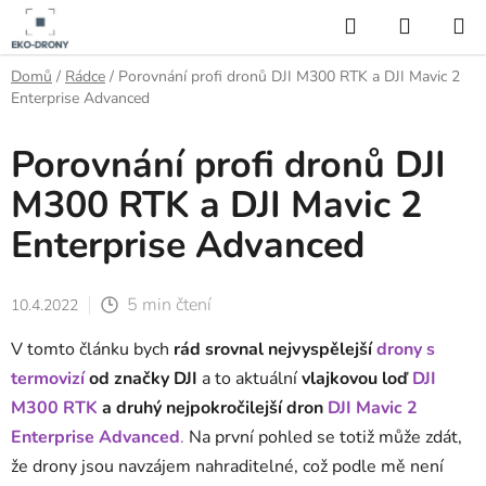
Přejít
Hledat
NÁKUP
na
KOŠÍK
obsah
Domů
/
Rádce
/
Porovnání profi dronů DJI M300 RTK a DJI Mavic 2
Enterprise Advanced
Porovnání profi dronů DJI
M300 RTK a DJI Mavic 2
Enterprise Advanced
5 min čtení
10.4.2022
V tomto článku bych
rád srovnal nejvyspělejší
drony s
termovizí
od značky DJI
a to aktuální
vlajkovou loď
DJI
M300 RTK
a druhý nejpokročilejší dron
DJI Mavic 2
Enterprise Advanced
.
Na první pohled se totiž může zdát,
že drony jsou navzájem nahraditelné, což podle mě není