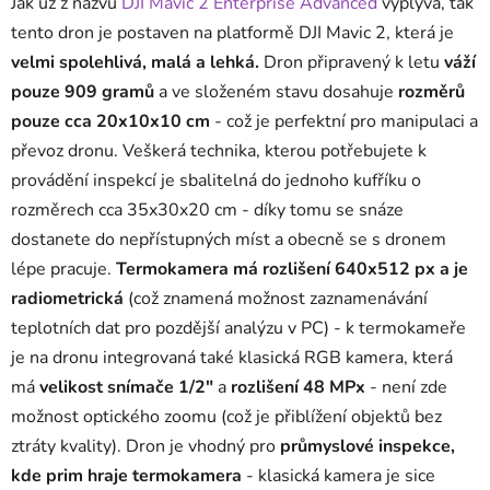
Jak už z názvu
DJI Mavic 2 Enterprise
Advanced
vyplývá, tak
tento dron je postaven na platformě DJI Mavic 2, která je
velmi spolehlivá, malá a lehká.
Dron připravený k letu
váží
pouze 909 gramů
a ve složeném stavu dosahuje
rozměrů
pouze cca
20x10x10 cm
- což je perfektní pro manipulaci a
převoz dronu. Veškerá technika, kterou potřebujete k
provádění inspekcí je sbalitelná do jednoho kufříku o
rozměrech cca 35x30x20 cm - díky tomu se snáze
dostanete do nepřístupných míst a obecně se s dronem
lépe pracuje.
Termokamera má rozlišení 640x512 px a je
radiometrická
(což znamená možnost zaznamenávání
teplotních dat pro pozdější analýzu v PC) - k termokameře
je na dronu integrovaná také klasická RGB kamera, která
má
velikost snímače 1/2"
a
rozlišení 48 MPx
- není zde
možnost optického zoomu (což je přiblížení objektů bez
ztráty kvality). Dron je vhodný pro
průmyslové inspekce,
kde prim hraje termokamera
- klasická kamera je sice