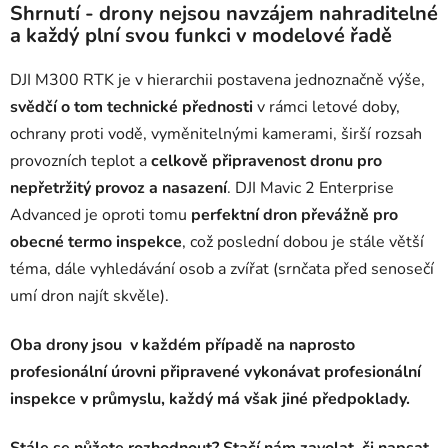
Shrnutí - drony nejsou navzájem nahraditelné
a každý plní svou funkci v modelové řadě
DJI M300 RTK je v hierarchii postavena jednoznačně výše,
svědčí o tom technické přednosti
v rámci letové doby,
ochrany proti vodě, vyměnitelnými kamerami, širší rozsah
provozních teplot a
celkově připravenost dronu pro
nepřetržitý provoz a nasazení
. DJI Mavic 2 Enterprise
Advanced je oproti tomu
perfektní dron převážně pro
obecné termo inspekce
, což poslední dobou je stále větší
téma, dále vyhledávání osob a zvířat (srnčata před senosečí
umí dron najít skvěle).
Oba drony jsou v každém případě na naprosto
profesionální úrovni připravené vykonávat profesionální
inspekce v průmyslu, každý má však jiné předpoklady.
Stále se nůžete rozhodnout? Stačí nám zavolat, či napsat