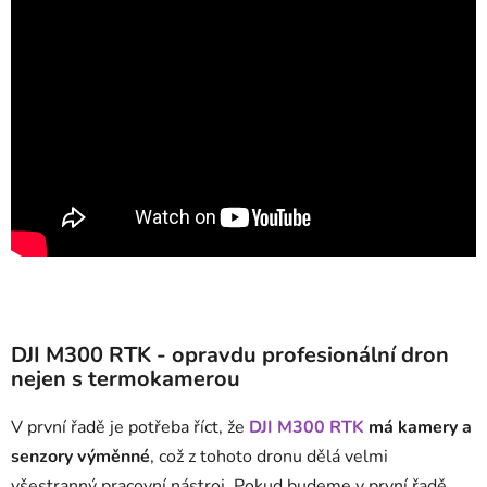
DJI M300 RTK - opravdu profesionální dron
nejen s termokamerou
V první řadě je potřeba říct, že
DJI M300 RTK
má kamery a
senzory výměnné
, což z tohoto dronu dělá velmi
všestranný pracovní nástroj. Pokud budeme v první řadě