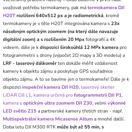
uvažovat potřebu termokamery, pak má
termokamera DJI
H20T
rozlišení 640x512 px a je radiometrická
, kromě
termokamery je v těle H20T integrována kamera s
23x
násobným optickým zoomem (na který dále navazuje
digitální zoom) a s rozlišením 20 Mpx
fotografií a 4K
videem, dále je k
dispozici širokoúhlá 12 MPx kamera
pro
fotogrammetrii s drony (výpočet 2D mapy a 3D modelu) a
LRF - laserový dálkoměr
ten dokáže měřit vzdálenost
kamery k objektu zájmu a poskytuje GPS souřadnice
objektu zájmu. A to se bavíme jen o termokameře! Dále je k
dispozici
inspekční kamera DJI H20
,
laserový skener
LIDAR DJI L1
,
kamera určená pro
fotogrammetrii DJI P1
,
kamera s
optickým ultra zoomem DJI Z30
, velmi
výkonné
LED světlo Z15
a partnerské kamery třetích stran - např.
Multispektrální kamera Micasense Altum
a mnohé další.
Doba letu DJI M300 RTK
může být až 55 min, s