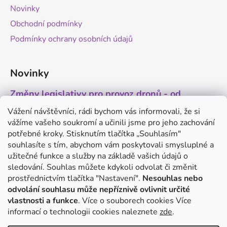
Novinky
Obchodní podmínky
Podmínky ochrany osobních údajů
Novinky
Změny legislativy pro provoz dronů - od
1.9.2025
Vážení návštěvníci, rádi bychom vás informovali, že si
20.8.2025
vážíme vašeho soukromí a učinili jsme pro jeho zachování
5 min čtení
potřebné kroky. Stisknutím tlačítka „Souhlasím"
Antigravity A1 - revoluční minidron s 360°
souhlasíte s tím, abychom vám poskytovali smysluplné a
kamerou
užitečné funkce a služby na základě vašich údajů o
sledování. Souhlas můžete kdykoli odvolat či změnit
20.8.2025
5 min čtení
prostřednictvím tlačítka "Nastavení".
Nesouhlas nebo
odvolání souhlasu může nepříznivě ovlivnit určité
DJI Mini 5 Pro - co víme o novém modelu?
vlastnosti a funkce
. Více o souborech cookies
Více
14.8.2025
informací o technologii cookies naleznete
zde
.
5 min čtení